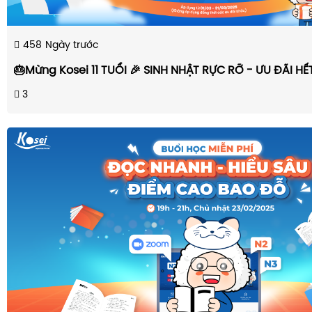
458
Ngày trước
🎂Mừng Kosei 11 TUỔI 🎉 SINH NHẬT RỰC RỠ - ƯU ĐÃI H
3