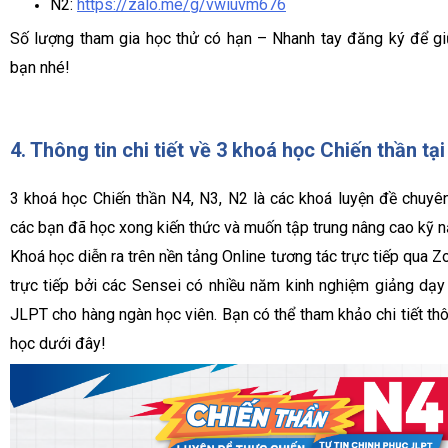
N2:
https://zalo.me/g/vwiuvm676
Số lượng tham gia học thử có hạn – Nhanh tay đăng ký để g
bạn nhé!
4. Thông tin chi tiết về 3 khoá học Chiến thần tạ
3 khoá học Chiến thần N4, N3, N2 là các khoá luyện đề chuyê
các bạn đã học xong kiến thức và muốn tập trung nâng cao kỹ n
Khoá học diễn ra trên nền tảng Online tương tác trực tiếp qua
trực tiếp bởi các Sensei có nhiều năm kinh nghiệm giảng dạy t
JLPT cho hàng ngàn học viên. Bạn có thể tham khảo chi tiết th
học dưới đây!