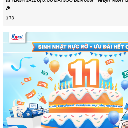
💥 FLASH SALE 8/3: ƯU ĐÃI SỐC ĐẾN 60% - NHẬN NGAY Q
🎉
78