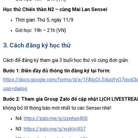
Học thử Chiến thần N2 – cùng Mai Lan Sensei
Thời gian: Thứ 5, ngày 11/9
Giờ học: 19h – 21h (VN)
3. Cách đăng ký học thử
Cách để đăng ký tham gia 3 buổi học thử vô cùng đơn giản:
Bước 1: Điền đầy đủ thông tin đăng ký tại form:
https://docs.google.com/forms/d/e/1FAIpQLSduqYvQ7qvq
usp=dialog
Bước 2: Tham gia Group Zalo
để cập nhật LỊCH LIVESTRE
không bỏ lỡ thông báo mới nhất từ các Sensei nhé!
N4:
https://zalo.me/g/pzehxn400
N3:
https://zalo.me/g/wzklvl457