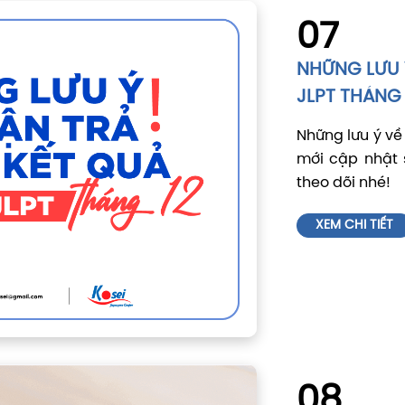
07
NHỮNG LƯU Ý
JLPT THÁNG 
Những lưu ý về 
mới cập nhật 
theo dõi nhé!
XEM CHI TIẾT
08