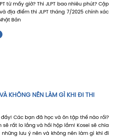
JLPT từ mấy giờ? Thi JLPT bao nhiêu phút? Cập
 và địa điểm thi JLPT tháng 7/2025 chính xác
Nhật Bản
 VÀ KHÔNG NÊN LÀM GÌ KHI ĐI THI
ồi đấy! Các bạn đã học và ôn tập thế nào rồi?
 sẽ rất lo lắng và hồi hộp lắm! Kosei sẽ chia
 những lưu ý nên và không nên làm gì khi đi