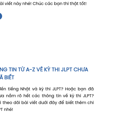
bài viết này nhé! Chúc các bạn thi thật tốt!
 TIN TỪ A-Z VỀ KỲ THI JLPT CHƯA
 BIẾT
đến tiếng Nhật và kỳ thi JLPT? Hoặc bạn đã
a nắm rõ hết các thông tin về kỳ thi JLPT?
 theo dõi bài viết dưới đây để biết thêm chi
LPT nhé!