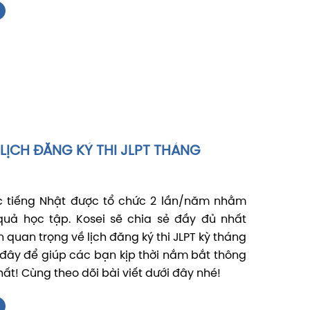
LỊCH ĐĂNG KÝ THI JLPT THÁNG
ực tiếng Nhật được tổ chức 2 lần/năm nhằm
quả học tập. Kosei sẽ chia sẻ đầy đủ nhất
 quan trọng về lịch đăng ký thi JLPT kỳ tháng
 đây để giúp các bạn kịp thời nắm bắt thông
hất! Cùng theo dõi bài viết dưới đây nhé!