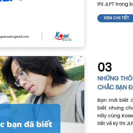
thi JLPT trong 
XEM CHI TIẾT
03
NHỮNG THÔNG
CHẮC BẠN ĐÃ
Bạn mới biết 
biết nhưng chư
Hãy cùng Kosei
tiết về kỳ thi J