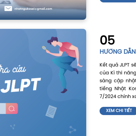
05
HƯỚNG DẪN 
Kết quả JLPT s
của Kì thi năn
sàng cập nhậ
tiếng Nhật Ko
7/2024 chính x
XEM CHI TIẾT