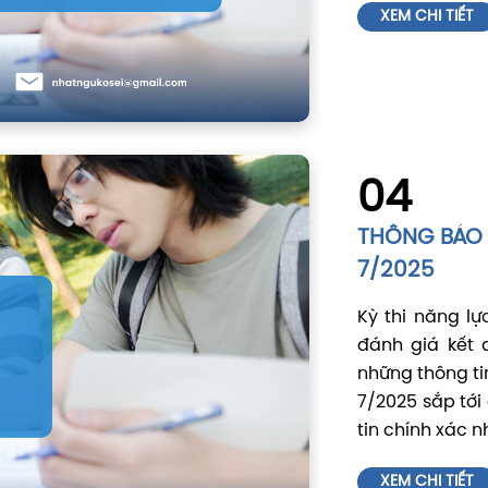
XEM CHI TIẾT
04
THÔNG BÁO 
7/2025
Kỳ thi năng l
đánh giá kết 
những thông tin
7/2025 sắp tới
tin chính xác n
XEM CHI TIẾT