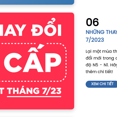
06
NHỮNG THAY 
7/2023
Lại một mùa th
đổi mới trong c
độ N5 - N1. Hã
thêm chi tiết!
XEM CHI TIẾT