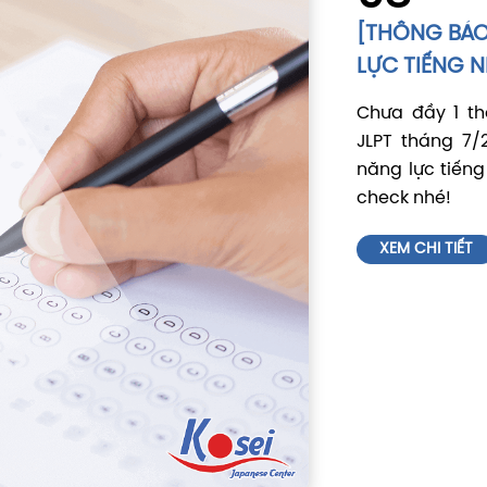
[THÔNG BÁO
LỰC TIẾNG N
Chưa đầy 1 th
JLPT tháng 7/
năng lực tiến
check nhé!
XEM CHI TIẾT