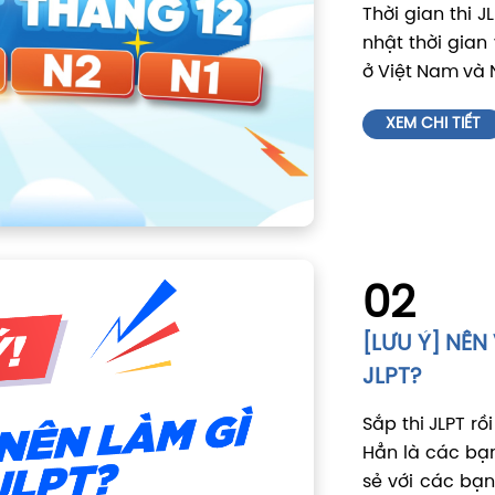
Thời gian thi 
nhật thời gian
ở Việt Nam và 
XEM CHI TIẾT
02
[LƯU Ý] NÊN
JLPT?
Sắp thi JLPT r
Hẳn là các bạn
sẻ với các bạn