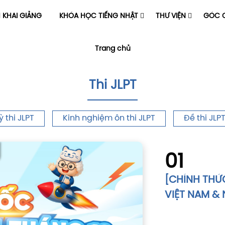
H KHAI GIẢNG
KHÓA HỌC TIẾNG NHẬT
THƯ VIỆN
GÓC C
Trang chủ
Thi JLPT
ỳ thi JLPT
Kinh nghiệm ôn thi JLPT
Đề thi JLP
01
[CHÍNH THỨC
VIỆT NAM & 