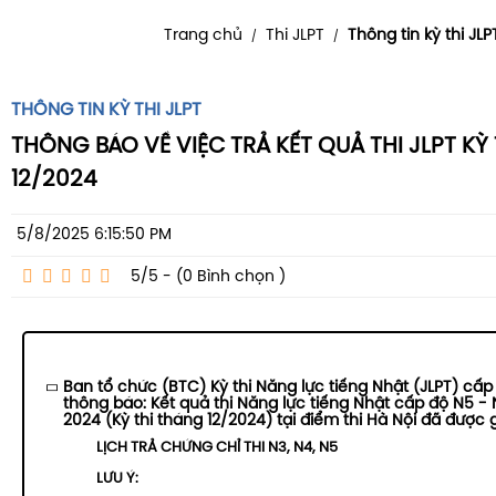
Trang chủ
Thi JLPT
Thông tin kỳ thi JLP
/
/
THÔNG TIN KỲ THI JLPT
THÔNG BÁO VỀ VIỆC TRẢ KẾT QUẢ THI JLPT K
12/2024
5/8/2025 6:15:50 PM
5/5 - (0
Bình chọn
)
Ban tổ chức (BTC) Kỳ thi Năng lực tiếng Nhật (JLPT) cấp 
thông báo: Kết quả thi Năng lực tiếng Nhật cấp độ N5 - N
2024 (Kỳ thi tháng 12/2024) tại điểm thi Hà Nội đã được 
LỊCH TRẢ CHỨNG CHỈ THI N3, N4, N5
LƯU Ý: