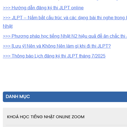
>>> Hướng dẫn đăng ký thi JLPT online
>>> JLPT – Nắm bắt cấu trúc và các dạng bài thi nghe trong k
Nhật
>>> Phương pháp học tiếng Nhật N2 hiệu quả để ăn chắc thi
>>> [Lưu ý] Nên và Không Nên làm gì khi đi thi JLPT?
>>> Thông báo Lịch đăng ký thi JLPT tháng 7/2025
DANH MỤC
KHOÁ HỌC TIẾNG NHẬT ONLINE ZOOM