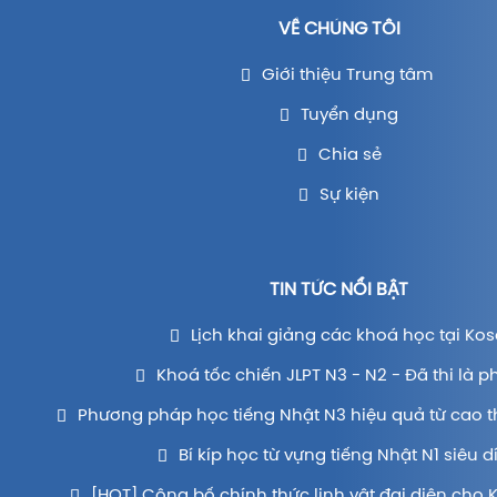
VỀ CHÚNG TÔI
Giới thiệu Trung tâm
Tuyển dụng
Chia sẻ
Sự kiện
TIN TỨC NỔI BẬT
Lịch khai giảng các khoá học tại Kos
Khoá tốc chiến JLPT N3 - N2 - Đã thi là p
Phương pháp học tiếng Nhật N3 hiệu quả từ cao t
Bí kíp học từ vựng tiếng Nhật N1 siêu d
[HOT] Công bố chính thức linh vật đại diện cho 