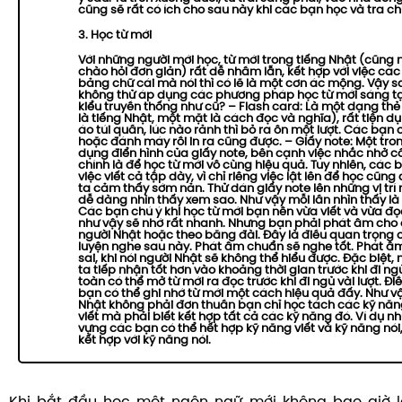
cũng sẽ rất có ích cho sau này khi các bạn học và tra c
3. Học từ mới
Với những người mới học, từ mới trong tiếng Nhật (cũng 
chào hỏi đơn giản) rất dễ nhầm lẫn, kết hợp với việc các
bảng chữ cái mà nói thì có lẽ là một cơn ác mộng. Vậy 
không thử áp dụng các phương pháp học từ mới sáng tạo
kiểu truyền thống như cũ? – Flash card: Là một dạng thẻ
là tiếng Nhật, một mặt là cách đọc và nghĩa), rất tiện dụ
áo túi quần, lúc nào rảnh thì bỏ ra ôn một lượt. Các bạn c
hoặc đánh máy rồi in ra cũng được. – Giấy note: Một tr
dụng điển hình của giấy note, bên cạnh việc nhắc nhở cô
chính là để học từ mới vô cùng hiệu quả. Tuy nhiên, các
việc viết cả tập dày, vì chỉ riêng việc lật lên để học cũn
ta cảm thấy sớm nản. Thử dán giấy note lên những vị trí
dễ dàng nhìn thấy xem sao. Như vậy mỗi lần nhìn thấy là m
Các bạn chú ý khi học từ mới bạn nên vừa viết và vừa đọ
như vậy sẽ nhớ rất nhanh. Nhưng bạn phải phát âm cho
người Nhật hoặc theo băng đài. Đây là điều quan trọng
luyện nghe sau này. Phát âm chuẩn sẽ nghe tốt. Phát âm s
sai, khi nói người Nhật sẽ không thể hiểu được. Đặc biệt
ta tiếp nhận tốt hơn vào khoảng thời gian trước khi đi n
toàn có thể mở từ mới ra đọc trước khi đi ngủ vài lượt. Đi
bạn có thể ghi nhớ từ mới một cách hiệu quả đấy. Như vậ
Nhật không phải đơn thuần bạn chỉ học tách các kỹ năng
viết mà phải biết kết hợp tất cả các kỹ năng đó. Ví dụ nh
vựng các bạn có thể hết hợp kỹ năng viết và kỹ năng nói,
kết hợp với kỹ năng nói.