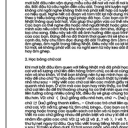
mới bắt đầu nên vận dụng mẫu câu để nói và nói đi nói l
đó. Bắt đầu từ câu ngắn đến câu dài. Trong khi luyện n
không chỉ ngồi nghe không thôi mà phải kết hợp cả luyện
có hiệu quả. Nghe hết cả đoạn và tóm tắt lại nội dung 
theo ý hiểu bằng những ngữ pháp đã học. Các bạn có th
Nhật thông qua bài hát. Vừa giúp thư giãn vừa có thể nh
Các bạn có thể nghe đĩa hoặc nhờ người Nhật hoặc giáo 
mình sửa nếu cảm thấy khó khăn với các âm khó, đừng 
loa cho xong. Điều này sẽ rất dễ ảnh hưởng đến quá trìn
của các bạn. Đừng để nó đã thành thói quen thì sẽ khó s
cạnh đó, hãy chú tâm đọc đúng độ dài Trường âm (âm d
âm ghép, âm ngắt trong tiếng Nhật. Điều này rất có lợi 
từ mới, sẽ không phải vắt óc ra nghĩ xem từ này kéo dài
hay âm ghép.
2. Học bảng chữ cái
Khi mới bắt đầu làm quen với tiếng Nhật mà đã phải họ
cái với số lượng chữ lên đến hàng trăm chữ, có lẽ ai cũn
nản và khó khăn. Vì thế bạn không nên tự ép mình học 
Hãy để cho chữ “tự vào đầu mình” một cách thật tự nhi
nhỏ như sau: – Hãy viết các chữ cái lên các mảnh giấy 
quanh nhà bạn. Ở vị trí mà các bạn hay nhìn thấy, có th
chữ cái lên đó để thi thoảng chúng ta có thể nhìn qua m
liên tưởng càng nhiều càng tốt, điều ấy sẽ giúp chúng t
lâu hơn. VD: chữ く (ku) giống dấu nhỏ hơn, chữ へ (he) 
chữ け (ke) giống thanh kiếm… – Chơi các trò chơi liên 
chữ cái, VD: nối từ, ghép từ, tìm chữ, bingo… Các bạn có t
mạng hoặc trong các quyển sách cơ bản và rủ bạn mình
Viết ra các chữ giống nhau để phân biệt và chú ý kĩ để 
nhầm lẫn giữa các chữ. VD: は và ほ và ま, ｿ và ﾝ, ｼ và ﾂ,
thứ tự nét ngay từ đầu. Quy tắc viết trong tiếng Nhật có 
ý sau: Từ trên xuống dưới, từ trái sang phải, vào nhà đón