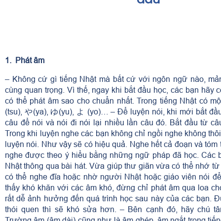
đầu
1. Phát âm
– Không cứ gì tiếng Nhật mà bất cứ với ngôn ngữ nào, mả
cùng quan trọng. Vì thế, ngay khi bắt đầu học, các bạn hãy 
có thể phát âm sao cho chuẩn nhất. Trong tiếng Nhật có 
(tsu), や(ya), ゆ(yu), よ (yo)… – Để luyện nói, khi mới bắt đ
câu để nói và nói đi nói lại nhiều lần câu đó. Bắt đầu từ c
Trong khi luyện nghe các bạn không chỉ ngồi nghe không thô
luyện nói. Như vậy sẽ có hiệu quả. Nghe hết cả đoạn và tóm t
nghe được theo ý hiểu bằng những ngữ pháp đã học. Các b
Nhật thông qua bài hát. Vừa giúp thư giãn vừa có thể nhớ t
có thể nghe đĩa hoặc nhờ người Nhật hoặc giáo viên nói 
thấy khó khăn với các âm khó, đừng chỉ phát âm qua loa ch
rất dễ ảnh hưởng đến quá trình học sau này của các bạn. 
thói quen thì sẽ khó sửa hơn. – Bên cạnh đó, hãy chú t
Trường âm (âm dài) cũng như là âm ghép, âm ngắt trong tiến