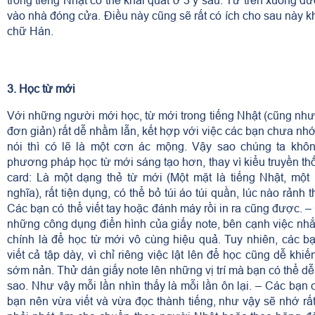
vào nhà đóng cửa. Điều này cũng sẽ rất có ích cho sau này kh
chữ Hán.
3. Học từ mới
Với những người mới học, từ mới trong tiếng Nhật (cũng như
đơn giản) rất dễ nhầm lẫn, kết hợp với việc các bạn chưa nh
nói thì có lẽ là một cơn ác mộng. Vậy sao chúng ta khô
phương pháp học từ mới sáng tạo hơn, thay vì kiểu truyền t
card: Là một dạng thẻ từ mới (Một mặt là tiếng Nhật, một
nghĩa), rất tiện dụng, có thể bỏ túi áo túi quần, lúc nào rảnh t
Các bạn có thể viết tay hoặc đánh máy rồi in ra cũng được. – 
những công dụng điển hình của giấy note, bên cạnh việc nhắ
chính là để học từ mới vô cùng hiệu quả. Tuy nhiên, các b
viết cả tập dày, vì chỉ riêng việc lật lên để học cũng dễ khi
sớm nản. Thử dán giấy note lên những vị trí mà bạn có thể d
sao. Như vậy mỗi lần nhìn thấy là mỗi lần ôn lại. – Các bạn 
bạn nên vừa viết và vừa đọc thành tiếng, như vậy sẽ nhớ r