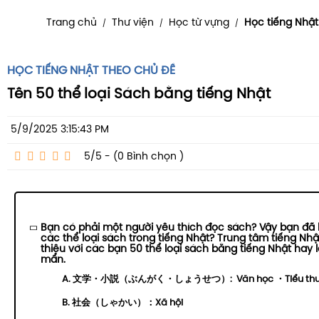
Trang chủ
Thư viện
Học từ vựng
Học tiếng Nhật
/
/
/
HỌC TIẾNG NHẬT THEO CHỦ ĐỀ
Tên 50 thể loại Sách bằng tiếng Nhật
5/9/2025 3:15:43 PM
5/5 - (0
Bình chọn
)
Bạn có phải một người yêu thích đọc sách? Vậy bạn đã b
các thể loại sách trong tiếng Nhật? Trung tâm tiếng Nhật
thiệu với các bạn 50 thể loại sách bằng tiếng Nhật hay
mẩn.
A. 文学・小説（ぶんがく・しょうせつ）: Văn học ・Tiểu thu
B. 社会（しゃかい）：Xã hội