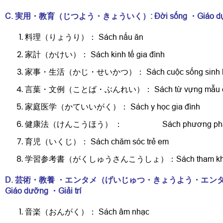
C. 実用・教育（じつよう・きょういく）: Đời sống ・Giáo d
料理（りょうり）： Sách nấu ăn
家計（かけい）： Sách kinh tế gia đình
家事・生活（かじ・せいかつ）： Sách cuộc sống sinh hoạ
言葉・文例（ことば・ぶんれい）： Sách từ vựng mẫu 
家庭医学（かていいがく）： Sách y học gia đình
健康法（けんこうほう） ： Sách phương pháp s
育児（いくじ）： Sách chăm sóc trẻ em
学習参考書（がくしゅうさんこうしょ）：Sách tham khảo 
D. 芸術・教養
・
エンタメ
（げいじゅつ・きょうよう・エンタ
Giáo dưỡng
・
Giải trí
音楽（おんがく）： Sách âm nhạc