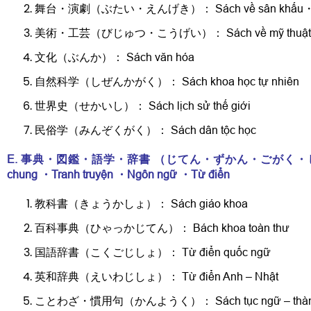
舞台・演劇（ぶたい・えんげき）： Sách về sân khấu・ di
美術・工芸（びじゅつ・こうげい）： Sách về mỹ thuật ・
文化（ぶんか）： Sách văn hóa
自然科学（しぜんかがく）： Sách khoa học tự nhiên
世界史（せかいし）： Sách lịch sử thế giới
民俗学（みんぞくがく）： Sách dân tộc học
E. 事典・図鑑・語学・辞書
（じてん・ずかん・ごがく・
chung
・
Tranh truyện
・
Ngôn ngữ
・
Từ điển
教科書（きょうかしょ）： Sách giáo khoa
百科事典（ひゃっかじてん）： Bách khoa toàn thư
国語辞書（こくごじしょ）： Từ điển quốc ngữ
英和辞典（えいわじしょ）： Từ điển Anh – Nhật
ことわざ・慣用句（かんようく）： Sách tục ngữ – thàn