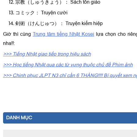
宗教（しゅうきょう）： Sách tôn giáo
コミック： Truyện cười
剣術（けんじゅつ）： Truyện kiếm hiệp
Giờ thì cùng
Trung tâm tiếng Nhật Kosei
lựa chọn cho riên
nha!!:
>>> Tiếng Nhật giao tiếp trong hiệu sách
>>> Học tiếng Nhật qua các từ vựng thuộc chủ đề Phim ảnh
>>> Chinh phục JLPT N3 chỉ cần 6 THÁNG!!!! Bí quyết xem n
DANH MỤC