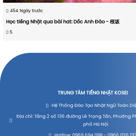
454
Ngày trước
Học tiếng Nhật qua bài hát: Dốc Anh Đào - 桜坂
5
TRUNG TÂM TIẾNG NHẬT KOSEI
Hệ Thống Đào Tạo Nhật Ngữ Toàn Di
Địa chỉ: Tầng 2 số 136 đường Lê Trọng Tấn, Phường P
phố Hà Nội
Hotline: 0969 694 098 - 0966 026 13