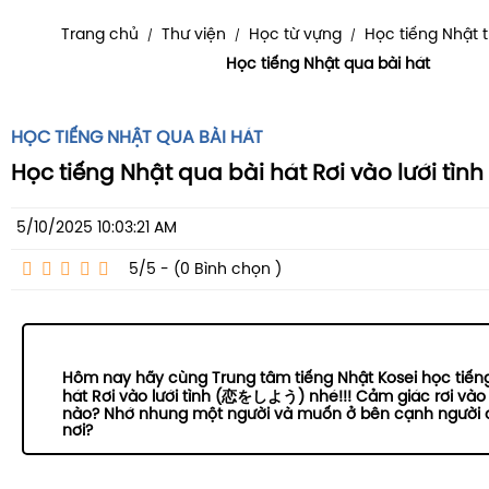
Trang chủ
Thư viện
Học từ vựng
Học tiếng Nhật 
/
/
/
Học tiếng Nhật qua bài hát
HỌC TIẾNG NHẬT QUA BÀI HÁT
Học tiếng Nhật qua bài hát Rơi vào lưới 
5/10/2025 10:03:21 AM
5/5 - (0
Bình chọn
)
Hôm nay hãy cùng Trung tâm tiếng Nhật Kosei học tiến
hát Rơi vào lưới tình (恋をしよう) nhé!!! Cảm giác rơi vào l
nào? Nhớ nhung một người và muốn ở bên cạnh người đ
nơi?