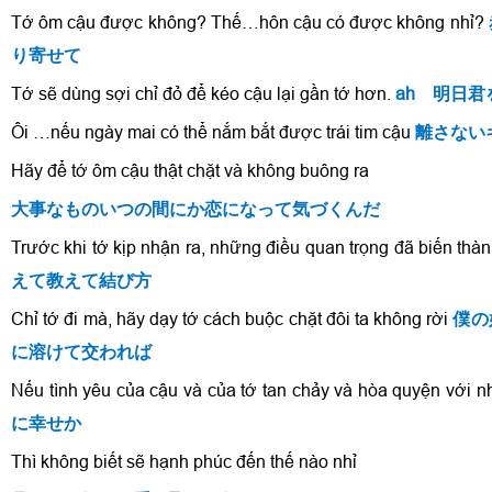
Tớ ôm cậu được không? Thế…hôn cậu có được không nhỉ?
り寄せて
Tớ sẽ dùng sợi chỉ đỏ để kéo cậu lại gần tớ hơn.
ah 明日
Ôi …nếu ngày mai có thể nắm bắt được trái tim cậu
離さない
Hãy để tớ ôm cậu thật chặt và không buông ra
大事なものいつの間にか恋になって気づくんだ
Trước khi tớ kịp nhận ra, những điều quan trọng đã biến thành
えて教えて結び方
Chỉ tớ đi mà, hãy dạy tớ cách buộc chặt đôi ta không rời
僕の
に溶けて交われば
Nếu tình yêu của cậu và của tớ tan chảy và hòa quyện với n
に幸せか
Thì không biết sẽ hạnh phúc đến thế nào nhỉ