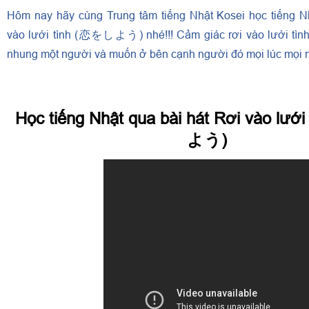
Hôm nay hãy cùng Trung tâm tiếng Nhật Kosei học tiếng N
vào lưới tình (恋をしよう) nhé!!! Cảm giác rơi vào lưới tìn
nhung một người và muốn ở bên cạnh người đó mọi lúc mọi 
Học tiếng Nhật qua bài hát Rơi vào lư
よう)