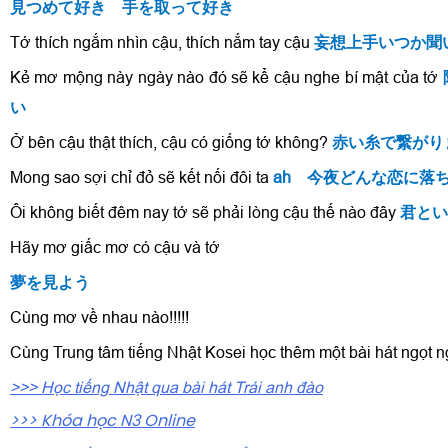
見つめて好き 手を取って好き
Tớ thích ngắm nhìn cậu, thích nắm tay cậu
妄想上手いつか聞
Kẻ mơ mộng này ngày nào đó sẽ kể cậu nghe bí mật của tớ
い
Ở bên cậu thật thích, cậu có giống tớ không?
赤い糸で繋がり
Mong sao sợi chỉ đỏ sẽ kết nối đôi ta
ah 今夜どんな恋に落
Ôi không biết đêm nay tớ sẽ phải lòng cậu thế nào đây
君とい
Hãy mơ giấc mơ có cậu và tớ
夢を見よう
Cùng mơ về nhau nào!!!!!
Cùng Trung tâm tiếng Nhật Kosei học thêm một bài hát ngọt 
>>> Học tiếng Nhật qua bài hát Trái anh đào
>>> Khóa học N3 Online