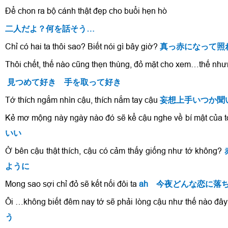
Để chon ra bộ cánh thật đẹp cho buổi hẹn hò
二人だよ？何を話そう…
Chỉ có hai ta thôi sao? Biết nói gì bây giờ?
真っ赤になって照
Thôi chết, thế nào cũng thẹn thùng, đỏ mặt cho xem…thế n
見つめて好き 手を取って好き
Tớ thích ngắm nhìn cậu, thích nắm tay cậu
妄想上手いつか聞
Kẻ mơ mộng này ngày nào đó sẽ kể cậu nghe về bí mật của 
いい
Ở bên cậu thật thích, cậu có cảm thấy giống như tớ không?
ように
Mong sao sợi chỉ đỏ sẽ kết nối đôi ta
ah 今夜どんな恋に落
Ôi …không biết đêm nay tớ sẽ phải lòng cậu như thế nào đâ
う