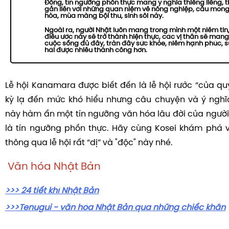
Đông, tín ngưỡng phồn thực mang ý nghĩa thiêng liêng, 
gắn liền với những quan niệm về nông nghiệp, cầu mon
hòa, mùa màng bội thu, sinh sôi nảy.
Ngoài ra, người Nhật luôn mang trong mình một niềm ti
điều ước này sẽ trở thành hiện thực, các vị thần sẽ mang
cuộc sống đủ đầy, tràn đầy sức khỏe, niềm hạnh phúc, 
hái được nhiều thành công hơn.
Lễ hội Kanamara được biết đến là lễ hội rước “của qu
kỳ lạ đến mức khó hiểu nhưng câu chuyện và ý nghĩ
này hàm ẩn một tín ngưỡng văn hóa lâu đời của ngườ
là tín ngưỡng phồn thực. Hãy cùng Kosei khám phá 
thông qua lễ hội rất “dị” và "độc" này nhé.
Văn hóa Nhật Bản
>>> 24 tiết khí Nhật Bản
>>>Tenugui - văn hóa Nhật Bản qua những chiếc khăn