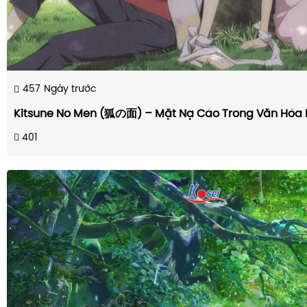
457
Ngày trước
Kitsune No Men (狐の面) – Mặt Nạ Cáo Trong Văn Hóa 
401