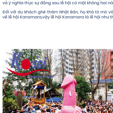
và ý nghĩa thực sự đằng sau lễ hội có một không hai nà
Đối với du khách ghé thăm Nhật Bản, họ khá tò mò 
về lễ hội Kanamara,vậy lễ hội Kanamara là lễ hội như 