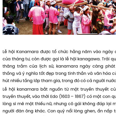
Lễ hội Kanamara được tổ chức hằng năm vào ngày c
của tháng tư, còn được gọi là lễ hội kanagawa. Trải q
thăng trầm của lịch sử, kanamara ngày càng phát
thống và ý nghĩa tốt đẹp trong tinh thần và văn hóa c
hút nhiều tầng lớp tham gia, trong đó có cả người nước
Lễ hội kanamara bắt nguồn từ một truyền thuyết củ
truyền thuyết, vào thời Edo (1603 – 1867) có một con
lòng si mê một thiếu nữ, nhưng cô gái không đáp lại 
người đàn ông khác. Con quỷ nổi lòng ghen, ẩn nấp