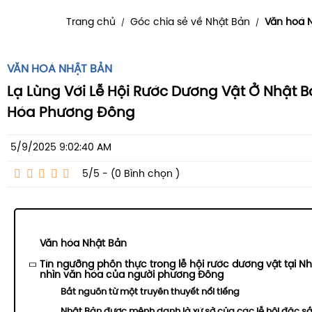
Trang chủ
Góc chia sẻ về Nhật Bản
Văn hoá 
/
/
VĂN HOÁ NHẬT BẢN
Lạ Lùng Với Lễ Hội Rước Dương Vật Ở Nhật 
Hóa Phương Đông
5/9/2025 9:02:40 AM
5/5 - (0
Bình chọn
)
Văn hóa Nhật Bản
Tín ngưỡng phồn thực trong lễ hội rước dương vật tại N
nhìn văn hóa của người phương Đông
Bắt nguồn từ một truyền thuyết nổi tiếng
Nhật Bản được mệnh danh là xứ sở của các lễ hội đặc sắc