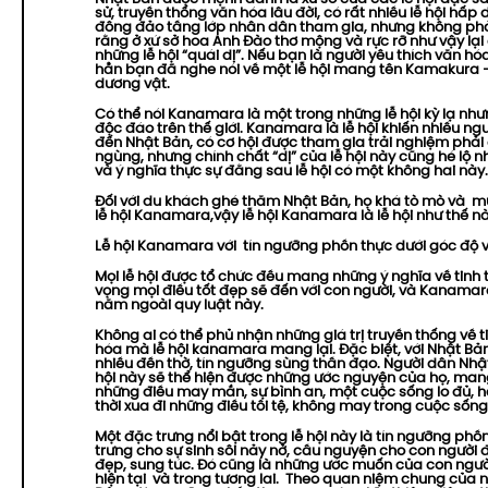
sử, truyền thống văn hóa lâu đời, có rất nhiều lễ hội hấp 
đông đảo tầng lớp nhân dân tham gia, nhưng không phải
rằng ở xứ sở hoa Anh Đào thơ mộng và rực rỡ như vậy lại 
những lễ hội “quái dị”. Nếu bạn là người yêu thích văn h
hẳn bạn đã nghe nói về một lễ hội mang tên Kamakura – 
dương vật.
Có thể nói Kanamara là một trong những lễ hội kỳ lạ như
độc đáo trên thế giới. Kanamara là lễ hội khiến nhiều ngư
đến Nhật Bản, có cơ hội được tham gia trải nghiệm phả
ngùng, nhưng chính chất “dị” của lễ hội này cũng hé lộ n
và ý nghĩa thực sự đằng sau lễ hội có một không hai này.
Đối với du khách ghé thăm Nhật Bản, họ khá tò mò và m
lễ hội Kanamara,vậy lễ hội Kanamara là lễ hội như thế n
Lễ hội Kanamara với tín ngưỡng phồn thực dưới góc độ 
Mọi lễ hội được tổ chức đều mang những ý nghĩa về tinh 
vọng mọi điều tốt đẹp sẽ đến với con người, và Kanama
nằm ngoài quy luật này.
Không ai có thể phủ nhận những giá trị truyền thống về t
hóa mà lễ hội kanamara mang lại. Đặc biệt, với Nhật Bản
nhiều đền thờ, tín ngưỡng sùng thần đạo. Người dân Nhật 
hội này sẽ thể hiện được những ước nguyện của họ, mang
những điều may mắn, sự bình an, một cuộc sống lo đủ, 
thời xua đi những điều tồi tệ, không may trong cuộc sống
Một đặc trưng nổi bật trong lễ hội này là tín ngưỡng phồ
trưng cho sự sinh sôi nảy nở, cầu nguyện cho con người đ
đẹp, sung túc. Đó cũng là những ước muốn của con ngườ
hiện tại và trong tương lai. Theo quan niệm chung của 