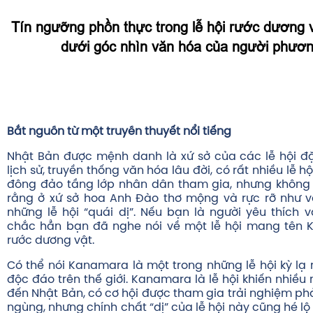
Tín ngưỡng phồn thực trong lễ hội rước dương v
dưới góc nhìn văn hóa của người phươ
Bắt nguồn từ một truyền thuyết nổi tiếng
Nhật Bản được mệnh danh là xứ sở của các lễ hội đ
lịch sử, truyền thống văn hóa lâu đời, có rất nhiều lễ h
đông đảo tầng lớp nhân dân tham gia, nhưng không 
rằng ở xứ sở hoa Anh Đào thơ mộng và rực rỡ như vậ
những lễ hội “quái dị”. Nếu bạn là người yêu thích 
chắc hẳn bạn đã nghe nói về một lễ hội mang tên K
rước dương vật.
Có thể nói Kanamara là một trong những lễ hội kỳ lạ 
độc đáo trên thế giới. Kanamara là lễ hội khiến nhiều 
đến Nhật Bản, có cơ hội được tham gia trải nghiệm ph
ngùng, nhưng chính chất “dị” của lễ hội này cũng hé lộ