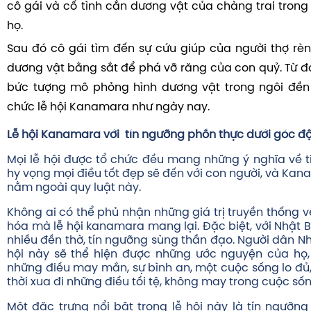
cô gái và cố tình cắn dương vật của chàng trai tron
họ.
Sau đó cô gái tìm đến sự cứu giúp của người thợ rèn
dương vật bằng sắt để phá vỡ răng của con quỷ. Từ đó
bức tượng mô phỏng hình dương vật trong ngôi đề
chức lễ hội Kanamara như ngày nay.
Lễ hội Kanamara với tín ngưỡng phồn thực dưới góc đ
Mọi lễ hội được tổ chức đều mang những ý nghĩa về ti
hy vọng mọi điều tốt đẹp sẽ đến với con người, và Ka
nằm ngoài quy luật này.
Không ai có thể phủ nhận những giá trị truyền thống v
hóa mà lễ hội kanamara mang lại. Đặc biệt, với Nhật 
nhiều đền thờ, tín ngưỡng sùng thần đạo. Người dân Nhậ
hội này sẽ thể hiện được những ước nguyện của họ,
những điều may mắn, sự bình an, một cuộc sống lo đủ
thời xua đi những điều tồi tệ, không may trong cuộc sốn
Một đặc trưng nổi bật trong lễ hội này là tín ngưỡng