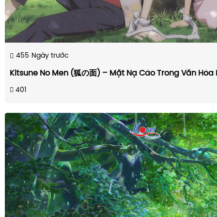
455
Ngày trước
Kitsune No Men (狐の面) – Mặt Nạ Cáo Trong Văn Hóa 
401