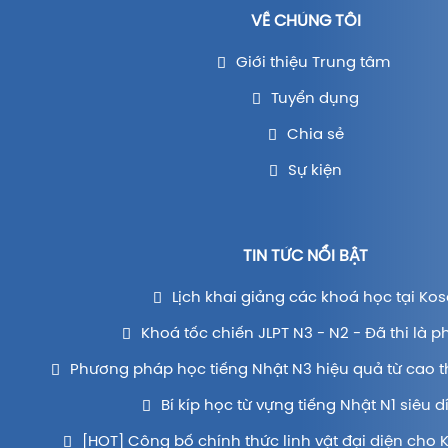
VỀ CHÚNG TÔI
Giới thiệu Trung tâm
Tuyển dụng
Chia sẻ
Sự kiện
TIN TỨC NỔI BẬT
Lịch khai giảng các khoá học tại Kos
Khoá tốc chiến JLPT N3 - N2 - Đã thi là p
Phương pháp học tiếng Nhật N3 hiệu quả từ cao t
Bí kíp học từ vựng tiếng Nhật N1 siêu d
[HOT] Công bố chính thức linh vật đại diện cho 