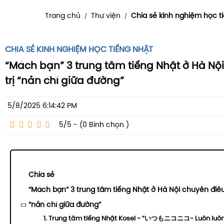
Trang chủ
Thư viện
Chia sẻ kinh nghiệm học t
/
/
CHIA SẺ KINH NGHIỆM HỌC TIẾNG NHẬT
“Mách bạn” 3 trung tâm tiếng Nhật ở Hà Nộ
trị “nản chí giữa đường”
5/8/2025 6:14:42 PM
5/5 - (0
Bình chọn
)
Chia sẻ
“Mách bạn” 3 trung tâm tiếng Nhật ở Hà Nội chuyên điều 
“nản chí giữa đường”
1. Trung tâm tiếng Nhật Kosei - “いつもニコニコ- Luôn luôn