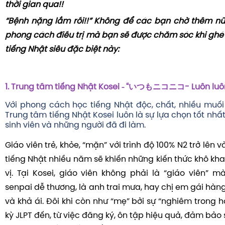
thời gian qua!!
“Bệnh nặng lắm rồi!!” Không để các bạn chờ thêm nữ
phong cách điều trị mà bạn sẽ được chăm sóc khi ghé
tiếng Nhật siêu đặc biệt này:
- “
いつもニコニコ
1.
Trung tâm tiếng Nhật Kosei
- Luôn lu
Với phong cách học tiếng Nhật độc, chất, nhiều muối
Trung tâm tiếng Nhật Kosei luôn là sự lựa chọn tốt nhất
sinh viên và những người đã đi làm.
Giáo viên trẻ, khỏe, “mặn” với trình độ 100% N2 trở lên
tiếng Nhật nhiều năm sẽ khiến những kiến thức khô kha
vị. Tại Kosei, giáo viên không phải là “giáo viên” m
senpai dễ thương, là anh trai mưa, hay chị em gái hàn
và khả ái. Đôi khi còn như “mẹ” bởi sự “nghiêm trong 
kỳ JLPT đến, từ việc đăng ký, ôn tập hiệu quả, đảm bảo 