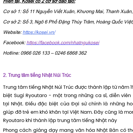
Hiện tại, Kosei có 2 cơ sở đào tạo:
Cơ sở 1: Số 11 Nguyễn Viết Xuân, Khương Mai, Thanh X
Cơ sở 2: Số 3, Ngõ 6 Phố Đặng Thùy Trâm, Hoàng Quốc Việt
Website:
https://kosei.vn/
Facebook:
https://facebook.com/nhatngukosei
Hotline: 0966 026 133 – 0246 6868 362
2. Trung tâm tiếng Nhật Núi Trúc
Trung tâm tiếng Nhật Núi Trúc được thành lập từ năm 
biệt Sugi Ryoutaro - một trong những ca sĩ, diễn viên 
tại Nhật. Điều đặc biệt của Đại sứ chính là những h
giúp đỡ trẻ em khó khăn tại Việt Nam. Đây cũng là m
Ryoutaro khi thành lập trung tâm tiếng Nhật này
Phong cách giảng dạy mang văn hóa Nhật Bản có th