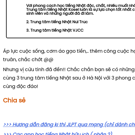
Với phong cách học tiếng Nhật độc, chất, nhiều muối nhấ
Trung tâm tiếng Nhật Kosei luôn là sự lựa chọn tốt nhất c
sinh viên và những người đã đi làm.
2. Trung tâm tiếng Nhật Núi Trúc
3. Trung tâm tiếng Nhật VJCC
Áp lực cuộc sống, cơm áo gạo tiền,.. thêm công cuộc h
truân, chắc chớt @@
Nhưng vị cứu tinh đã đến!! Chắc chắn bạn sẽ có những 
cùng 3 trung tâm tiếng Nhật sau ở Hà Nội với 3 phong
cùng độc đáo!
Chia sẻ
>>> Hướng dẫn đăng kí thi JLPT qua mạng (chỉ dành cho 
>>> Các app học tiếng Nhật hữu ích ( phần 2)