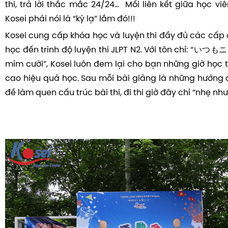
thi, trả lời thắc mắc 24/24... Mối liên kết giữa học vi
Kosei phải nói là “kỳ lạ” lắm đó!!!
Kosei cung cấp khóa học và luyện thi đầy đủ các cấp 
học đến trình độ luyện thi JLPT N2. Với tôn chỉ: “
いつもニ
mỉm cười”, Kosei luôn đem lại cho bạn những giờ học 
cao hiệu quả học. Sau mỗi bài giảng là những hướng d
đề làm quen cấu trúc bài thi, đi thi giờ đây chỉ “nhẹ nh