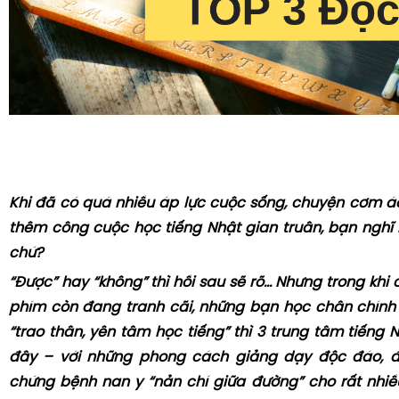
Khi đã có quá nhiều áp lực cuộc sống
, chuyện
cơm áo
thêm
công cuộc
học tiếng Nhật
gian truân
, bạn
nghĩ 
chứ
?
“Được” hay “không” thì hồi sau sẽ rõ... Nhưng trong kh
phím còn đang tranh cãi, những bạn học chân chính
“trao thân, yên tâm học tiếng” thì 3 trung tâm tiếng 
đây – với những phong cách giảng dạy độc đáo, đa
chứng bệnh nan y “nản chí giữa đường” cho rất nhi