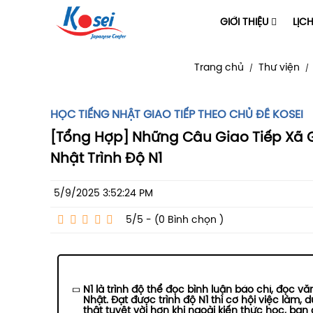
GIỚI THIỆU
LỊC
Trang chủ
Thư viện
/
/
HỌC TIẾNG NHẬT GIAO TIẾP THEO CHỦ ĐỀ KOSEI
[Tổng Hợp] Những Câu Giao Tiếp Xã 
Nhật Trình Độ N1
5/9/2025 3:52:24 PM
5/5 - (0
Bình chọn
)
N1 là trình độ thể đọc bình luận báo chí, đọc v
Nhật. Đạt được trình độ N1 thì cơ hội việc làm,
thật tuyệt vời hơn khi ngoài kiến thức học, bạn