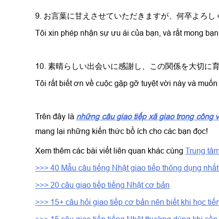
9. お言葉に甘えさせていただきますが、何卒よろ
Tôi xin phép nhận sự ưu ái của bạn, và rất mong bạn 
10. 素晴らしい出会いに感謝し、この関係を大切に
Tôi rất biết ơn về cuộc gặp gỡ tuyệt vời này và muốn
Trên đây là
những câu giao tiếp xã giao trong công v
mang lại những kiến thức bổ ích cho các bạn đọc!
Xem thêm các bài viết liên quan khác cùng
Trung tâm
>>> 40 Mẫu câu tiếng Nhật giao tiếp thông dụng nhấ
>>> 20 câu giao tiếp tiếng Nhật cơ bản
>>> 15+ câu hỏi giao tiếp cơ bản nên biết khi học ti