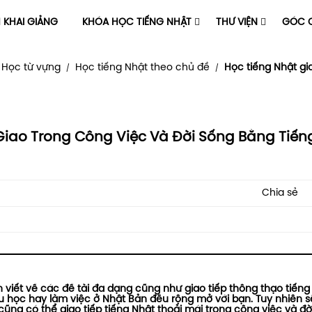
H KHAI GIẢNG
KHÓA HỌC TIẾNG NHẬT
THƯ VIỆN
GÓC C
Học từ vựng
Học tiếng Nhật theo chủ đề
Học tiếng Nhật gi
/
/
Giao Trong Công Việc Và Đời Sống Bằng Tiến
Chia sẻ
ăn viết về các đề tài đa dạng cũng như giao tiếp thông thạo tiếng
 du học hay làm việc ở Nhật Bản đều rộng mở với bạn. Tuy nhiên s
 cũng có thể giao tiếp tiếng Nhật thoải mái trong công việc và đờ