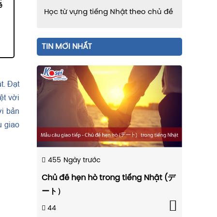
ẽ
Học từ vựng tiếng Nhật theo chủ đề
TIN MỚI NHẤT
t. Đạt
ệt vời
ời bản
u giao
455
Ngày trước
Chủ đề hẹn hò trong tiếng Nhật (デ
ート）
44