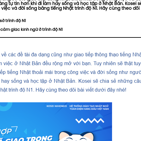
ng tự tin hơn khi đi làm hay sống và học tập ở Nhật Bản. Kosei s
 việc và đời sống bằng tiếng Nhật trình độ N1. Hãy cùng theo dõi
ở trình độ N1
 cảm giác kính ngữ ở trình độ N1
t về các đề tài đa dạng cũng như giao tiếp thông thạo tiếng Nhậ
àm việc ở Nhật Bản đều rộng mở với bạn. Tuy nhiên sẽ thật tuy
tiếp tiếng Nhật thoải mái trong công việc và đời sống như ngư
m hay sống và học tập ở Nhật Bản. Kosei sẽ chia sẻ những câ
hật trình độ N1. Hãy cùng theo dõi bài viết dưới đây nhé!