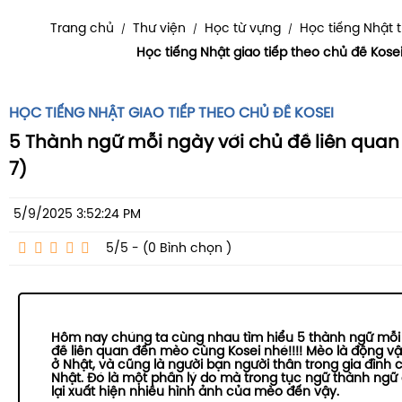
Trang chủ
Thư viện
Học từ vựng
Học tiếng Nhật 
/
/
/
Học tiếng Nhật giao tiếp theo chủ đề Kose
HỌC TIẾNG NHẬT GIAO TIẾP THEO CHỦ ĐỀ KOSEI
5 Thành ngữ mỗi ngày với chủ đề liên quan
7)
5/9/2025 3:52:24 PM
5/5 - (0
Bình chọn
)
Hôm nay chúng ta cùng nhau tìm hiểu 5 thành ngữ mỗi
đề liên quan đến mèo cùng Kosei nhé!!!! Mèo là động vậ
ở Nhật, và cũng là người bạn người thân trong gia đình 
Nhật. Đó là một phần lý do mà trong tục ngữ thành ngữ
lại xuất hiện nhiều hình ảnh của mèo đến vậy.