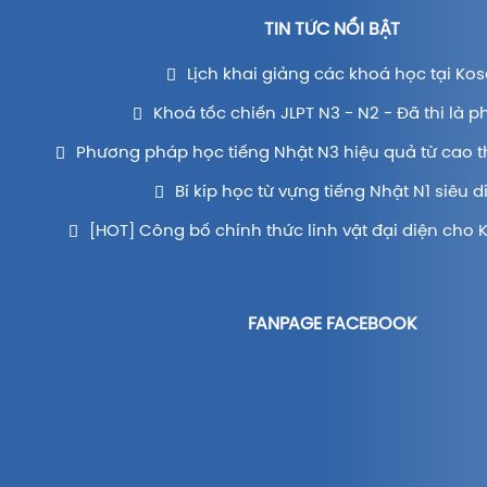
TIN TỨC NỔI BẬT
Lịch khai giảng các khoá học tại Kos
Khoá tốc chiến JLPT N3 - N2 - Đã thi là p
Phương pháp học tiếng Nhật N3 hiệu quả từ cao t
Bí kíp học từ vựng tiếng Nhật N1 siêu d
[HOT] Công bố chính thức linh vật đại diện cho 
FANPAGE FACEBOOK