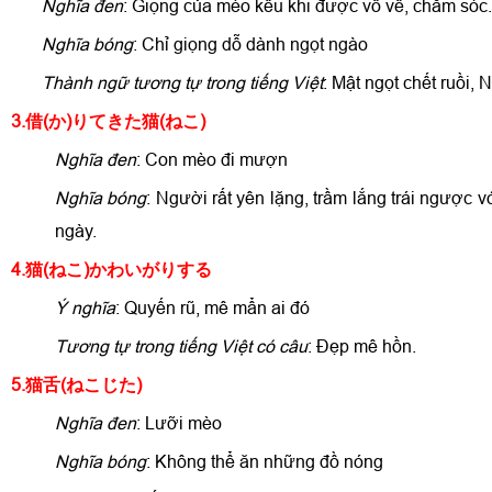
Nghĩa đen
: Giọng của mèo kêu khi được vỗ về, chăm sóc.
Nghĩa bóng
: Chỉ giọng dỗ dành ngọt ngào
Thành ngữ tương tự trong tiếng Việt
: Mật ngọt chết ruồi, 
3.借(か)
りてきた猫(ねこ)
Nghĩa đen
: Con mèo đi mượn
Nghĩa bóng
: Người rất yên lặng, trầm lắng trái ngược 
ngày.
4.猫(ねこ)
かわいがりする
Ý nghĩa
: Quyến rũ, mê mẩn ai đó
Tương tự trong tiếng Việt có câu
: Đẹp mê hồn.
5.猫舌(ねこじた)
Nghĩa đen
: Lưỡi mèo
Nghĩa bóng
: Không thể ăn những đồ nóng