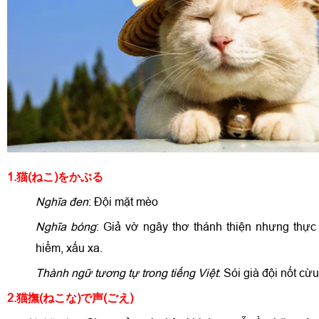
1.猫(ねこ)
をかぶる
Nghĩa đen
: Đội mặt mèo
Nghĩa bóng
: Giả vờ ngây thơ thánh thiện nhưng thự
hiểm, xấu xa.
Thành ngữ tương tự trong tiếng Việt
: Sói già đội nốt cừ
2.猫撫(ねこな)
で声(ごえ)