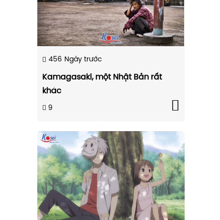
456
Ngày trước
Kamagasaki, một Nhật Bản rất
khác
9