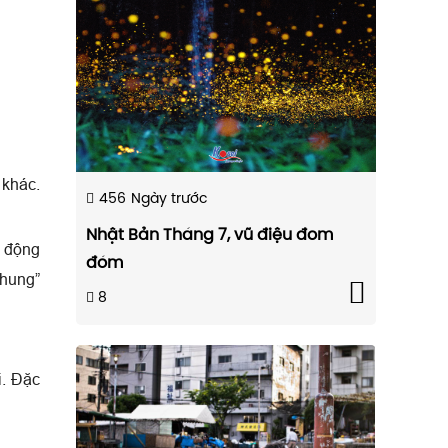
 khác.
456
Ngày trước
Nhật Bản Tháng 7, vũ điệu đom
t động
đóm
 hung”
8
i. Đặc