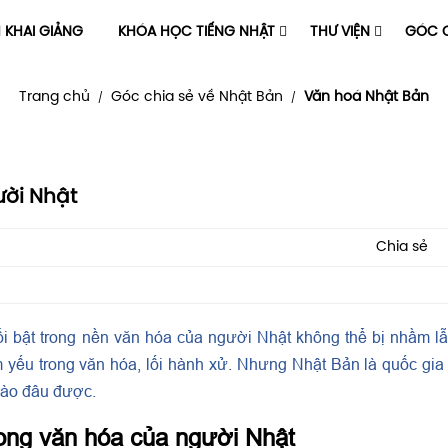
H KHAI GIẢNG
KHÓA HỌC TIẾNG NHẬT
THƯ VIỆN
GÓC C
Trang chủ
Góc chia sẻ về Nhật Bản
Văn hoá Nhật Bản
/
/
ười Nhật
Chia sẻ
ổi bật trong nền văn hóa của người Nhật không thể bị nhầm l
yếu trong văn hóa, lối hành xử. Nhưng Nhật Bản là quốc gi
 vào đâu được.
rong văn hóa của người Nhật