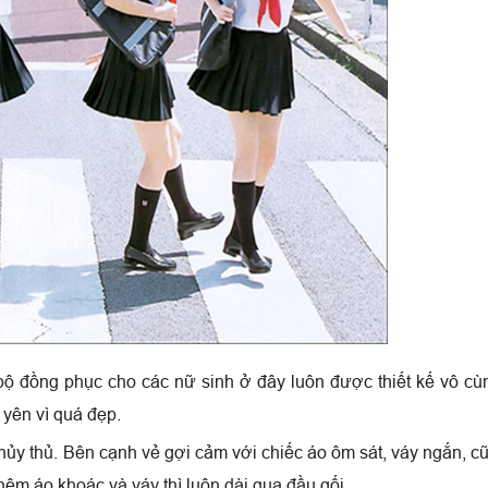
ộ đồng phục cho các nữ sinh ở đây luôn được thiết kế vô cù
 yên vì quá đẹp.
 thủy thủ. Bên cạnh vẻ gợi cảm với chiếc áo ôm sát, váy ngắn, c
thêm áo khoác và váy thì luôn dài qua đầu gối.