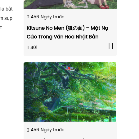
là bất
456
Ngày trước
ùm sụp
t.
Kitsune No Men (狐の面) – Mặt Nạ
Cáo Trong Văn Hóa Nhật Bản
401
456
Ngày trước