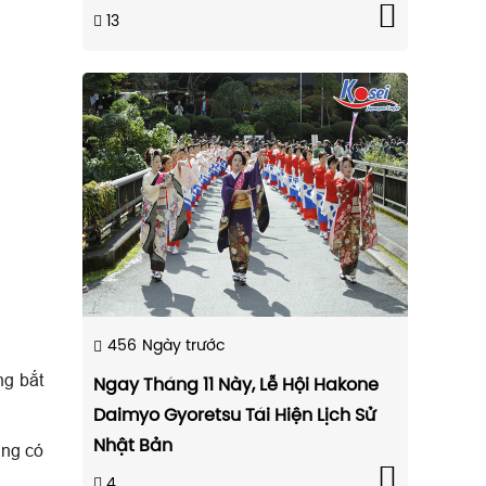
13
456
Ngày trước
ng bắt
Ngay Tháng 11 Này, Lễ Hội Hakone
Daimyo Gyoretsu Tái Hiện Lịch Sử
Nhật Bản
ũng có
4