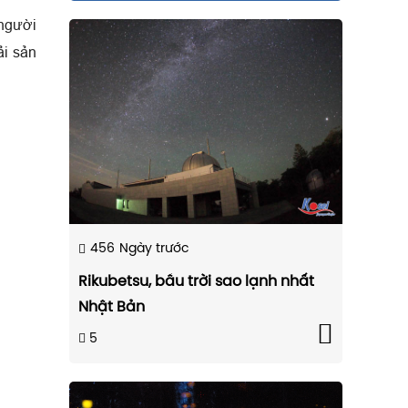
 người
ải sản
456
Ngày trước
Rikubetsu, bầu trời sao lạnh nhất
Nhật Bản
5