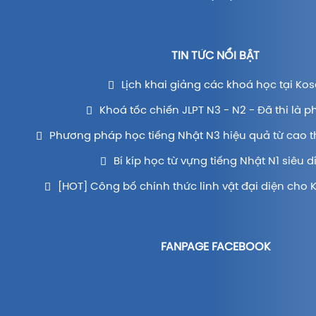
TIN TỨC NỔI BẬT
Lịch khai giảng các khoá học tại Kos
Khoá tốc chiến JLPT N3 - N2 - Đã thi là p
Phương pháp học tiếng Nhật N3 hiệu quả từ cao t
Bí kíp học từ vựng tiếng Nhật N1 siêu d
[HOT] Công bố chính thức linh vật đại diện cho 
FANPAGE FACEBOOK