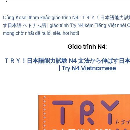
Cùng Kosei tham khảo giáo trình N4: ＴＲＹ！日本語
す日本語 ベトナム語 | giáo trình Try N4 kèm Tiếng Việt nhé! Cu
mong chờ nhất đã ra lò, siêu hot hot!!
Giáo trình N4:
ＴＲＹ！日本語能力試験 N4 文法から伸ばす日
| Try N4 Vietnamese