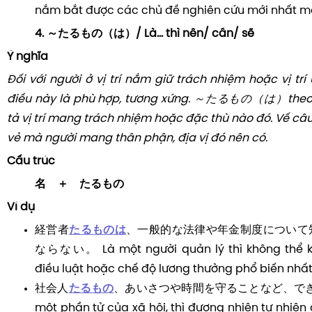
nắm bắt được các chủ đề nghiên cứu mới nhất mớ
4. ～たるもの（は）/ Là... thì nên/ cần/ sẽ
Ý nghĩa
Đối với người ở vị trí nắm giữ trách nhiệm hoặc vị trí 
điều này là phù hợp, tương xứng. ～たるもの（は）theo 
tả vị trí mang trách nhiệm hoặc đặc thù nào đó. Vế câ
vẻ mà người mang thân phận, địa vị đó nên có.
Cấu trúc
名 ＋ たるもの
Ví dụ
経営者
たるものは
、一般的な法律や年金制度について
ならない。 Là một người quản lý thì không thể k
điều luật hoặc chế độ lương thưởng phổ biến nhất
社会人
たるもの
、あいさつや時間を守ることなど、でき
một phần tử của xã hội, thì đương nhiên tự nhiên