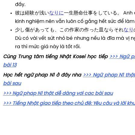
đấy.
彼は経験が浅い
なりに
一生懸命仕事をしている。 Anh ấy k
kinh nghiệm nên vẫn luôn cố gắng hết sức để làm 
少し傷があっても、この作家の作った皿ならそれ
なり
Dù có vài vết sứt nhỏ bé nhưng nếu là đĩa mà vị
ra thì mức giá này là tốt rồi.
Cùng Trung tâm tiếng Nhật Kosei học tiếp
>>> Ngữ p
bài 13
Học hết ngữ pháp N1 ở đây nha
>>> Ngữ pháp N1 thậ
bài sau
>>> Ngữ pháp N1 thật dễ dàng với các bài sau
>>> Tiếng Nhật giao tiếp theo chủ đề: Yêu cầu và lời kh