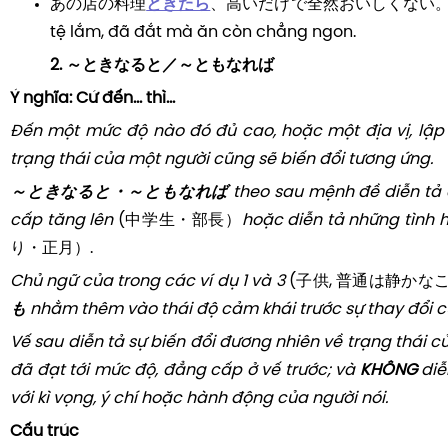
あの店の料理
ときたら
、高いだけで全然おいしくない。 Đồ ă
tệ lắm, đã đắt mà ăn còn chẳng ngon.
2. ～ときなると／～ともなれば
Ý nghĩa:
Cứ đến... thì...
Đến một mức độ nào đó đủ cao, hoặc một địa vị, lập 
trạng thái của một người cũng sẽ biến đổi tương ứng.
～ときなると・～ともなれば
theo sau mệnh đề diễn tả
cấp tăng lên
(中学生・部長）
hoặc diễn tả những tình 
り・正月）.
Chủ ngữ của trong các ví dụ 1 và 3
(子供, 普通は静かな
も
nhằm thêm vào thái độ cảm khái trước sự thay đổi c
Vế sau diễn tả sự biến đổi đương nhiên về trạng thái c
đã đạt tới mức độ, đẳng cấp ở vế trước; và
KHÔNG
diễ
với kì vọng, ý chí hoặc hành động của người nói.
Cấu trúc