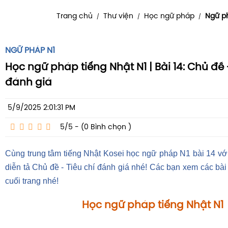
Trang chủ
Thư viện
Học ngữ pháp
Ngữ p
/
/
/
NGỮ PHÁP N1
Học ngữ pháp tiếng Nhật N1 | Bài 14: Chủ đề 
đánh giá
5/9/2025 2:01:31 PM
5/5 - (0
Bình chọn
)
Cùng trung tâm tiếng Nhật Kosei học ngữ pháp N1 bài 14 v
diễn tả Chủ đề - Tiêu chí đánh giá nhé! Các bạn xem các bà
cuối trang nhé!
Học ngữ pháp tiếng Nhật N1