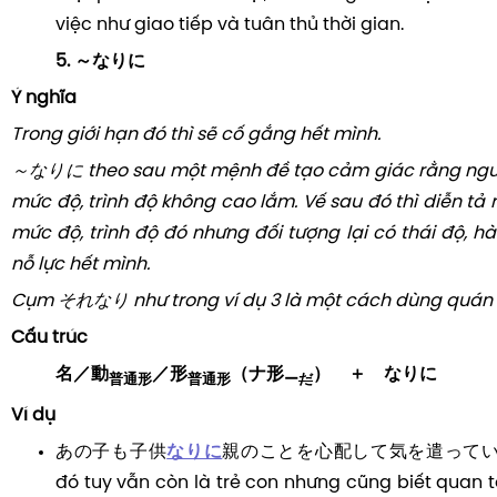
việc như giao tiếp và tuân thủ thời gian.
5. ～なりに
Ý nghĩa
Trong giới hạn đó thì sẽ cố gắng hết mình.
～なりに theo sau một mệnh đề tạo cảm giác rằng ngườ
mức độ, trình độ không cao lắm. Vế sau đó thì diễn tả
mức độ, trình độ đó nhưng đối tượng lại có thái độ, 
nỗ lực hết mình.
Cụm それなり như trong ví dụ 3 là một cách dùng quán
Cấu trúc
名／動
／形
（ナ形
） ＋ なりに
普通形
普通形
ー
だ
Ví dụ
あの子も子供
なりに
親のことを心配して気を遣っているの
đó tuy vẫn còn là trẻ con nhưng cũng biết quan 