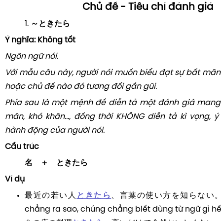
Chủ đề - Tiêu chí đánh giá
1.
～ときたら
Ý nghĩa:
Không tốt
Ngôn ngữ nói.
Với mẫu câu này, người nói muốn biểu đạt sự bất mãn 
hoặc chủ đề nào đó tương đối gần gũi.
Phía sau là một mệnh đề diễn tả một đánh giá mang t
mãn, khó khăn..., đồng thời KHÔNG diễn tả kì vọng, ý
hành động của người nói.
Cấu trúc
名 ＋ ときたら
Ví dụ
最近の若い人
ときたら
、言葉の使い方を知らない。 Giới
chẳng ra sao, chúng chẳng biết dùng từ ngữ gì hế