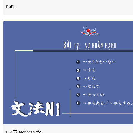
42
457
Ngày trước