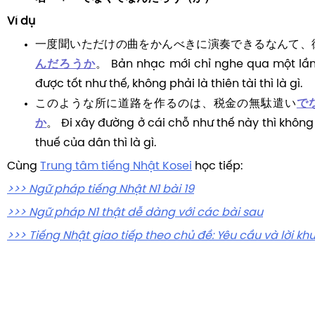
Ví dụ
一度聞いただけの曲をかんべきに演奏できるなんて、
んだろうか
。 Bản nhạc mới chỉ nghe qua một lần
được tốt như thế, không phải là thiên tài thì là gì.
このような所に道路を作るのは、税金の無駄遣い
で
か
。 Đi xây đường ở cái chỗ như thế này thì không 
thuế của dân thì là gì.
Cùng
Trung tâm tiếng Nhật Kosei
học tiếp:
>>> Ngữ pháp tiếng Nhật N1 bài 19
>>> Ngữ pháp N1 thật dễ dàng với các bài sau
>>> Tiếng Nhật giao tiếp theo chủ đề: Yêu cầu và lời kh