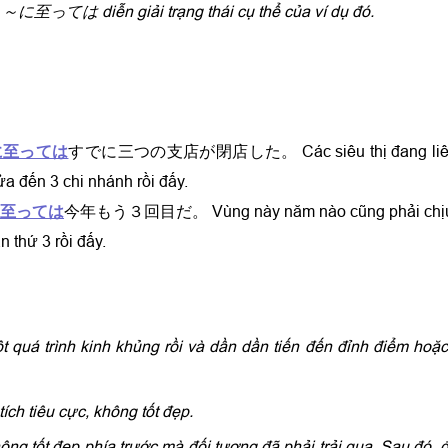
u ～に至っては diễn giải trạng thái cụ thể của ví dụ đó.
に至っては
すでに三つの支店が閉店した。 Các siêu thị đang liên
ửa đến 3 chi nhánh rồi đấy.
至っては
今年もう３回目だ。 Vùng này năm nào cũng phải chịu 
n thứ 3 rồi đấy.
ột quá trình kinh khủng rồi và dần dần tiến đến đỉnh điểm hoặ
ích tiêu cực, không tốt đẹp.
ông tốt đẹp phía trước mà đối tượng đã phải trải qua. Sau đó, 