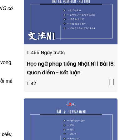
NG có
455
Ngày trước
ong,
Học ngữ pháp tiếng Nhật N1 | Bài 18:
Quan điểm - Kết luận
ồi mà
42
 biểu,