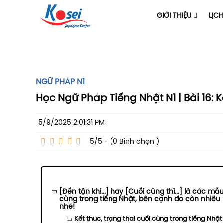
GIỚI THIỆU
LỊC
NGỮ PHÁP N1
Học Ngữ Pháp Tiếng Nhật N1 | Bài 16: 
5/9/2025 2:01:31 PM
5/5 - (0
Bình chọn
)
[Đến tận khi...] hay [Cuối cùng thì...] là các m
cùng trong tiếng Nhật, bên cạnh đó còn nhiều
nhé!
Kết thúc, trạng thái cuối cùng trong tiếng Nhật