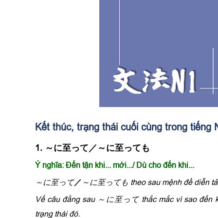
Kết thúc, trạng thái cuối cùng trong tiếng 
1. ～に至って／～に至っても
Ý nghĩa
:
Đến tận
khi...
mới...
/ Dù cho đến khi...
～に至って
／
～に至っても theo sau mệnh đề diễn tả một
Vế câu đằng sau ～に至って thắc mắc vì sao đến khi 
trạng thái đó.