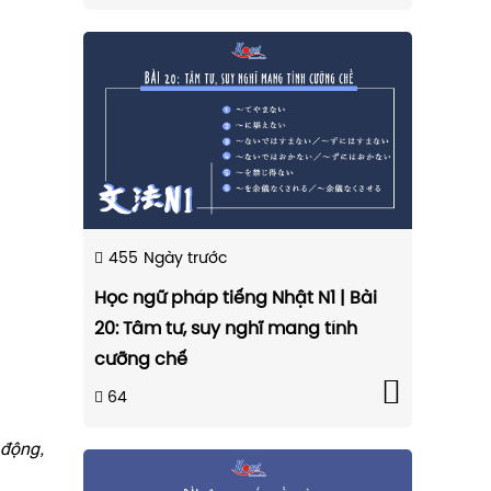
455
Ngày trước
Học ngữ pháp tiếng Nhật N1 | Bài
20: Tâm tư, suy nghĩ mang tính
cưỡng chế
64
động,