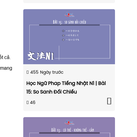
t cả.
ã mang
455
Ngày trước
Học Ngữ Pháp Tiếng Nhật N1 | Bài
15: So Sánh Đối Chiếu
46