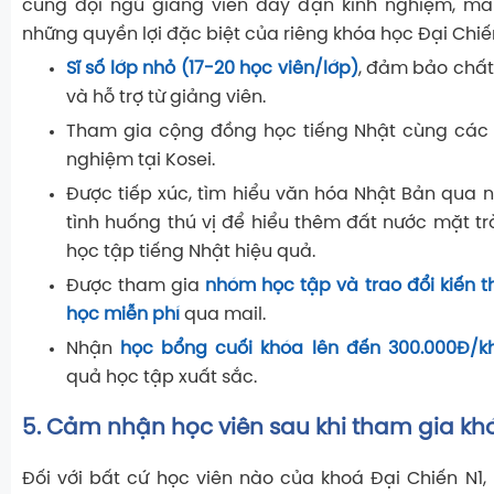
cùng đội ngũ giảng viên dày dặn kinh nghiệm, m
những quyền lợi đặc biệt của riêng khóa học Đại Chiến
Sĩ số lớp nhỏ (17-20 học viên/lớp)
, đảm bảo chất
và hỗ trợ từ giảng viên.
Tham gia cộng đồng học tiếng Nhật
cùng các 
nghiệm tại Kosei.
Được tiếp xúc, tìm hiểu văn hóa Nhật Bản
qua n
tình huống thú vị để hiểu thêm đất nước mặt tr
học tập tiếng Nhật hiệu quả.
Được tham gia
nhóm học tập và trao đổi kiến t
học miễn phí
qua mail.
Nhận
học bổng cuối khóa lên đến 300.000Đ/k
quả học tập xuất sắc.
5. Cảm nhận học viên sau khi tham gia kh
Đối với bất cứ học viên nào của khoá Đại Chiến N1, 