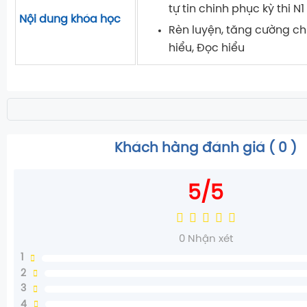
tự tin chinh phục kỳ thi N1
Nội dung khóa học
Rèn luyện, tăng cường c
hiểu, Đọc hiểu
Khách hàng đánh giá (
0
)
5/5
0
Nhận xét
1
2
3
4