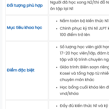
Người đã học xong N2/thi đỗ 
Đối tượng phù hợp
ôn tập lại N1
Nắm toàn bộ kiến thức N
Mục tiêu khóa học
Chinh phục kỳ thi N1 JLPT
100 điểm trở lên
Số lượng học viên giới h
17-20 học viên/lớp, đảm 
tập với lộ trình chuyên n
Giáo trình: Biên soạn riê
Điểm đặc biệt
Kosei và tổng hợp từ nhiều
chuyên môn khác
Học bổng cuối khóa lên 
vnd/khóa
Đầy đủ kiến thức N1 và kỹ