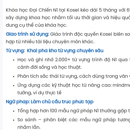
Khóa học Đại Chiến N1 tại Kosei kéo dài 5 tháng với 
xây dựng khoa học nhằm tối ưu thời gian và hiệu quả
dung cụ thể của khóa học.
Giáo trình sử dụng:
Giáo trình độc quyền Kosei
biên s
hợp từ nhiều tài liệu chuyên môn khác.
Từ vựng: Khai phá kho từ vựng chuyên sâu
Học và ghi nhớ
2.000+ từ vựng trình độ N1
qua t
cảnh đời sống và học thuật.
Phân tích sắc thái từ vựng, cách dùng trong văn v
Ứng dụng các kỹ thuật học từ nâng cao:
mindm
tưởng
,
ví dụ thực tế
Ngữ pháp: Làm chủ cấu trúc phức tạp
Tổng hợp hơn
100 mẫu ngữ pháp N1
thường gặp t
So sánh – phân biệt các mẫu ngữ pháp tươn
nhầm lẫn.