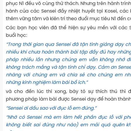
phục N1 đều vô cùng thử thách. Nhưng trên hành trìn
hành của các Sensei đầy nhiệt huyết tại Kosei, các
thêm vững tâm và kiên trì theo đuổi mục tiêu N1 đến 
Các bạn học viên đã thể hiện sự yêu mến với các 
buổi học:
“Trong thời gian qua Sensei đã tận tình giảng dạy c
nhiều khi chưa hoàn thành bài tập đầy đủ hay những
pháp nhiều lần nhưng chúng em vẫn không nhớ đ
không trách mắng và tận tình chỉ dạy. Cảm ơn Sensei
nhàng với chúng em và chia sẻ cho chúng em nhi
những kinh nghiệm làm bài bổ ích.”
và cho đến lúc thi xong, bày tỏ sự thích thú thì
phương pháp làm bài được Sensei dạy để hoàn thành t
“Sensei ơi dấu sao với đục lỗ em đúng.”
“Nhờ có Sensei mà em làm hết phần đục lỗ với p
không biết sai đúng như nào) em mải quá quên k