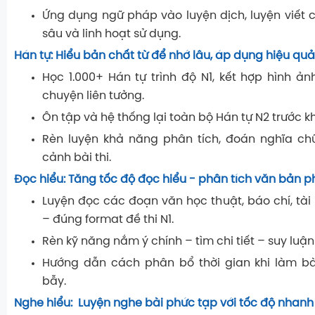
Ứng dụng ngữ pháp vào luyện dịch, luyện viết c
sâu và linh hoạt sử dụng.
Hán tự: Hiểu bản chất từ để nhớ lâu, áp dụng hiệu quả
Học
1.000+ Hán tự trình độ N1
, kết hợp hình ản
chuyện liên tưởng.
Ôn tập và hệ thống lại toàn bộ Hán tự N2 trước kh
Rèn luyện khả năng phân tích, đoán nghĩa ch
cảnh bài thi.
Đọc hiểu: Tăng tốc độ đọc hiểu - phân tích văn bản p
Luyện đọc các đoạn văn học thuật, báo chí, tài
– đúng format đề thi N1.
Rèn kỹ năng
nắm ý chính – tìm chi tiết – suy luận
Hướng dẫn cách phân bổ thời gian khi làm bài
bẫy.
Nghe hiểu: Luyện nghe bài phức tạp với tốc độ nhanh