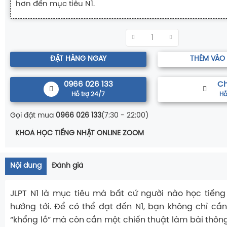
hơn đến mục tiêu N1.
ĐẶT HÀNG NGAY
THÊM VÀO
0966 026 133
Ch
Hỗ trợ 24/7
Hỗ
Gọi đặt mua
0966 026 133
(7:30 - 22:00)
KHOÁ HỌC TIẾNG NHẬT ONLINE ZOOM
Nội dung
Đánh giá
JLPT N1 là mục tiêu mà bất cứ người nào học tiến
hướng tới. Để có thể đạt đến N1, bạn không chỉ cần
“khổng lồ” mà còn cần một chiến thuật làm bài thôn