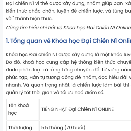
Đại chiến N1 vì thế được xây dựng, nhằm giúp bạn
xâ
kiến thức chắc chắn, luyện đề chiến lược, và từng bư
vời" thành hiện thực.
Cùng tìm hiểu chi tiết về Khóa học Đại Chiến N1 Onlin
1. Tổng quan về Khóa học Đại Chiến N1 Onli
Khóa học Đại chiến N1 được xây dựng là một khóa luyệ
Do đó, khoá học cung cấp hệ thống kiến thức chuy
được phân loại rõ ràng từng chuyên đề: từ vựng nâ
phức tạp, Hán tự tương đồng dễ nhầm, đọc hiểu dài v
nhanh. Và quan trọng nhất là chiến lược làm bài thi 
quản lý tốt thời gian và tối ưu hoá điểm số.
Tên khoá
TIẾNG NHẬT Đại Chiến N1 ONLINE
học
Thời lượng
5.5 tháng (70 buổi)