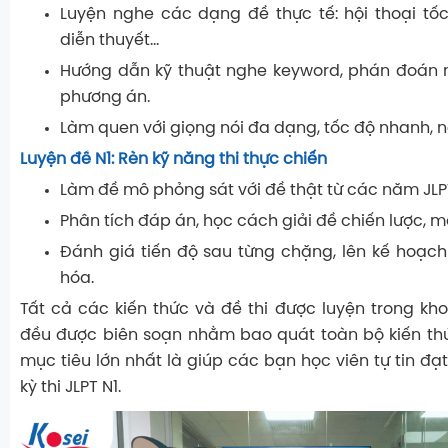
Luyện nghe các dạng đề thực tế: hội thoại tốc 
diễn thuyết...
Hướng dẫn kỹ thuật nghe
keyword
,
phán đoán 
phương án.
Làm quen với
giọng nói đa dạng
, tốc độ nhanh, n
Luyện đề N1: Rèn kỹ năng thi thực chiến
Làm
đề mô phỏng sát với đề thật
từ các năm JLP
Phân tích đáp án, học cách
giải đề chiến lược
, m
Đánh giá tiến độ sau từng chặng, lên kế hoạc
hóa.
Tất cả các kiến thức và đề thi được luyện trong kh
đều được biên soạn nhằm bao quát toàn bộ kiến th
mục tiêu lớn nhất là giúp các bạn học viên tự tin đạt
kỳ thi JLPT N1.