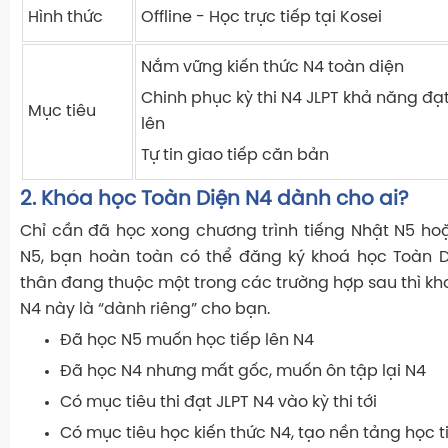
Hình thức
Offline - Học trực tiếp tại Kosei
Nắm vững kiến thức N4 toàn diện
Chinh phục kỳ thi N4 JLPT khả năng đạ
Mục tiêu
lên
Tự tin giao tiếp căn bản
2. Khóa học Toàn Diện N4 dành cho ai?
Chỉ cần đã học xong chương trình tiếng Nhật N5 hoặ
N5, bạn hoàn toàn có thể đăng ký khoá học Toàn D
thân đang thuộc một trong các trường hợp sau thì kh
N4 này là “dành riêng” cho bạn.
Đã học N5 muốn học tiếp lên N4
Đã học N4 nhưng mất gốc, muốn ôn tập lại N4
Có mục tiêu thi đạt JLPT N4 vào kỳ thi tới
Có mục tiêu học kiến thức N4, tạo nền tảng học ti