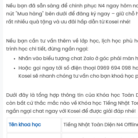
Nếu bạn đã sẵn sàng để chinh phục N4 ngay hôm na
nút "Mua hàng" bên dưới để đăng ký ngay – giữ chỗ
rất nhiều quà tặng và ưu đãi hấp dẫn từ Kosei nhé!
Nếu bạn cần tư vấn thêm về lớp học
, lịch học phù
trình học chi tiết, đừng ngần ngại:
Nhấn vào biểu tượng chat Zalo ở góc phải màn h
Hoặc gọi ngay tới số điện thoại 0969 694 098 ho
Kosei sẽ nhanh chóng tư vấn cho bạn khoá học 
Dưới đây là tổng hợp thông tin của Khóa học Toàn 
còn bất cứ thắc mắc nào về Khóa học Tiếng Nhật To
ngần ngại chat ngay với Kosei để được giải đáp nhé!
Tên khoá học
Tiếng Nhật Toàn Diện N4 Offlin