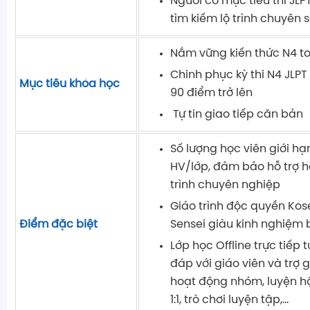
Người có mục tiêu thi JL
tìm kiếm lộ trình chuyên 
Nắm vững kiến thức N4 t
Chinh phục kỳ thi N4 JLP
Mục tiêu khóa học
90 điểm trở lên
Tự tin giao tiếp căn bản
Số lượng học viên giới hạn
HV/lớp, đảm bảo hỗ trợ họ
trình chuyên nghiệp
Giáo trình độc quyền Kose
Điểm đặc biệt
Sensei giàu kinh nghiệm 
Lớp học Offline trực tiếp 
đáp với giáo viên và trợ 
hoạt động nhóm, luyện hộ
1:1, trò chơi luyện tập,...