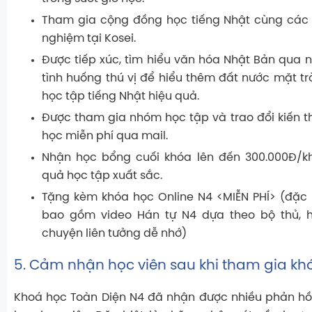
Tham gia cộng đồng học tiếng Nhật
cùng các 
nghiệm tại Kosei.
Được tiếp xúc, tìm hiểu văn hóa Nhật Bản
qua n
tình huống thú vị để hiểu thêm đất nước mặt tr
học tập tiếng Nhật hiệu quả.
Được tham gia nhóm học tập và trao đổi kiến t
học miễn phí qua mail.
Nhận
học bổng cuối khóa lên đến 300.000Đ/k
quả học tập xuất sắc.
Tặng kèm khóa học Online N4 <MIỄN PHÍ>
(đặc 
bao gồm video Hán tự N4 dựa theo bộ thủ, 
chuyện liên tưởng dễ nhớ)
5. Cảm nhận học viên sau khi tham gia kh
Khoá học Toàn Diện N4 đã nhận được nhiều phản hồi