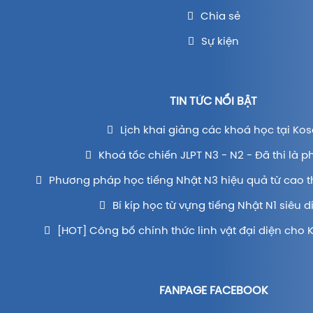
Chia sẻ
Sự kiện
TIN TỨC NỔI BẬT
Lịch khai giảng các khoá học tại Kos
Khoá tốc chiến JLPT N3 - N2 - Đã thi là p
Phương pháp học tiếng Nhật N3 hiệu quả từ cao t
Bí kíp học từ vựng tiếng Nhật N1 siêu d
[HOT] Công bố chính thức linh vật đại diện cho 
FANPAGE FACEBOOK