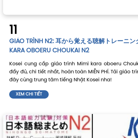
11
GIÁO TRÌNH N2: 耳から覚える聴解トレーニングN
KARA OBOERU CHOUKAI N2
Kosei cung cấp giáo trình Mimi kara oboeru Chou
đẩy đủ, chi tiết nhất, hoàn toàn MIỄN PHÍ. Tải giáo tr
đây cùng trung tâm tiếng Nhật Kosei nha!
XEM CHI TIẾT