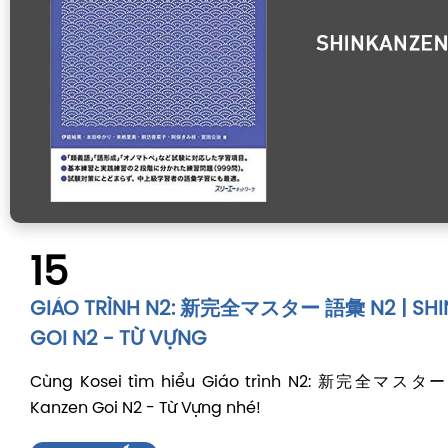
15
GIÁO TRÌNH N2: 新完全マスター 語彙 N2 | SHI
GOI N2 - TỪ VỰNG
Cùng Kosei tìm hiểu Giáo trình N2: 新完全マスター
Kanzen Goi N2 - Từ Vựng nhé!