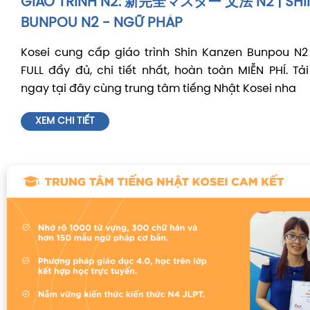
GIÁO TRÌNH N2: 新完全マスター 文法 N2 | SHI
BUNPOU N2 - NGỮ PHÁP
Kosei cung cấp giáo trình Shin Kanzen Bunpou N2
FULL đẩy đủ, chi tiết nhất, hoàn toàn MIỄN PHÍ. Tải
ngay tại đây cùng trung tâm tiếng Nhật Kosei nha
XEM CHI TIẾT