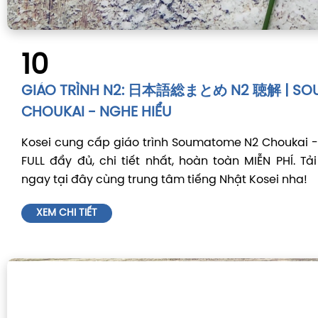
10
GIÁO TRÌNH N2: 日本語総まとめ N2 聴解 | SO
CHOUKAI - NGHE HIỂU
Kosei cung cấp giáo trình Soumatome N2 Choukai 
FULL đẩy đủ, chi tiết nhất, hoàn toàn MIỄN PHÍ. Tải
ngay tại đây cùng trung tâm tiếng Nhật Kosei nha!
XEM CHI TIẾT