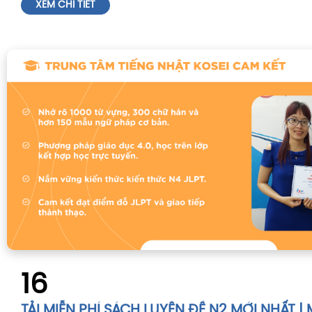
XEM CHI TIẾT
16
TẢI MIỄN PHÍ SÁCH LUYỆN ĐỀ N2 MỚI NHẤT |