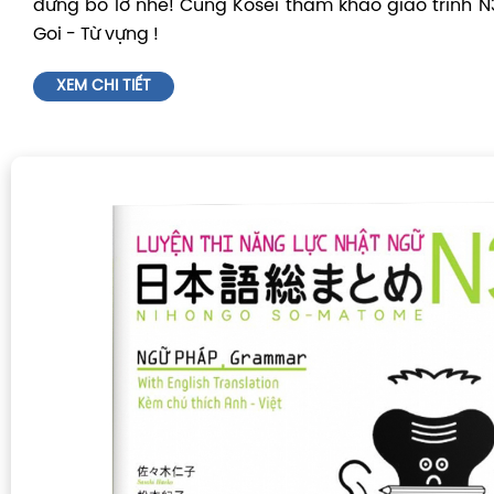
đừng bỏ lỡ nhé! Cùng Kosei tham khảo giáo trình 
Goi - Từ vựng !
XEM CHI TIẾT