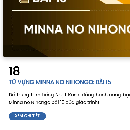
18
TỪ VỰNG MINNA NO NIHONGO: BÀI 15
Để trung tâm tiếng Nhật Kosei đồng hành cùng bạ
Minna no Nihongo bài 15 của giáo trình!
XEM CHI TIẾT