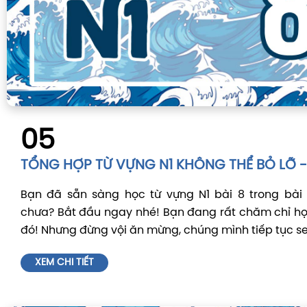
05
TỔNG HỢP TỪ VỰNG N1 KHÔNG THỂ BỎ LỠ - 
Bạn đã sẵn sàng học từ vựng N1 bài 8 trong bà
chưa? Bắt đầu ngay nhé! Bạn đang rất chăm chỉ học
đó! Nhưng đừng vội ăn mừng, chúng mình tiếp tục se
XEM CHI TIẾT