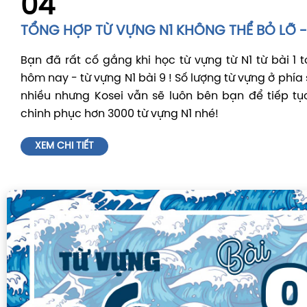
04
TỔNG HỢP TỪ VỰNG N1 KHÔNG THỂ BỎ LỠ - 
Bạn đã rất cố gắng khi học từ vựng từ N1 từ bài 1 t
hôm nay - từ vựng N1 bài 9 ! Số lượng từ vựng ở phía
nhiều nhưng Kosei vẫn sẽ luôn bên bạn để tiếp t
chinh phục hơn 3000 từ vựng N1 nhé!
XEM CHI TIẾT