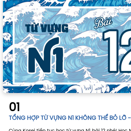
01
TỔNG HỢP TỪ VỰNG N1 KHÔNG THỂ BỎ LỠ - 
Cùng Kosei tiếp tục học từ vựng N1 bài 12 nhé! Học 