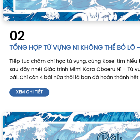
02
TỔNG HỢP TỪ VỰNG N1 KHÔNG THỂ BỎ LỠ - B
Tiếp tục chăm chỉ học từ vựng, cùng Kosei tìm hiểu t
sau đây nhé! Giáo trình Mimi Kara Oboeru N1 - Từ 
bài. Chỉ còn 4 bài nữa thôi là bạn đã hoàn thành hết
XEM CHI TIẾT