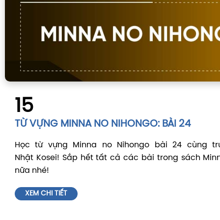
15
TỪ VỰNG MINNA NO NIHONGO: BÀI 24
Học từ vựng Minna no Nihongo bài 24 cùng tr
Nhật Kosei! Sắp hết tất cả các bài trong sách Minn
nữa nhé!
XEM CHI TIẾT