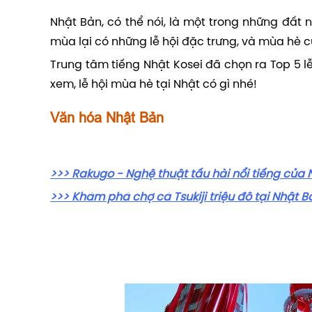
Nhật Bản, có thể nói, là một trong những đất
mùa lại có những lễ hội đặc trưng, và mùa hè c
Trung tâm tiếng Nhật Kosei đã chọn ra Top 5 l
xem, lễ hội mùa hè tại Nhật có gì nhé!
Văn hóa Nhật Bản
>>> Rakugo - Nghệ thuật tấu hài nổi tiếng của
>>> Khám phá chợ cá Tsukiji triệu đô tại Nhật B