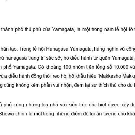
i thành phố thủ phủ của Yamagata, là một trong năm lễ hội lớ
nhân tạo. Trong lễ hội Hanagasa Yamagata, hàng nghìn vũ cô
ũ hanagasa trang trí sặc sỡ, họ diễu hành từ quận Yamagata
h phố Yamagata. Có khoảng 100 nhóm trên tổng số 10.000 v
vừa diễu hành đồng thời reo hò, hô khẩu hiệu “Makkasho Makk
 cũng không kém phần vui nhộn, đem lại sự thích thú cho du
hủ phủ cùng những tòa nhà với kiến trúc đặc biệt được xây 
 Showa chính là một trong những điểm để lại ấn tượng cho kh