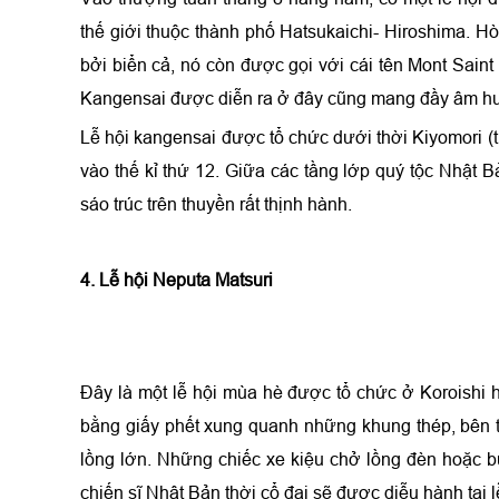
thế giới thuộc thành phố Hatsukaichi- Hiroshima. H
bởi biển cả, nó còn được gọi với cái tên Mont Saint
Kangensai được diễn ra ở đây cũng mang đầy âm hư
Lễ hội kangensai được tổ chức dưới thời Kiyomori (
vào thế kỉ thứ 12. Giữa các tầng lớp quý tộc Nhật B
sáo trúc trên thuyền rất thịnh hành.
4. Lễ hội Neputa Matsuri
Đây là một lễ hội mùa hè được tổ chức ở Koroishi h
bằng giấy phết xung quanh những khung thép, bên
lồng lớn. Những chiếc xe kiệu chở lồng đèn hoặc 
chiến sĩ Nhật Bản thời cổ đại sẽ được diễu hành tại l