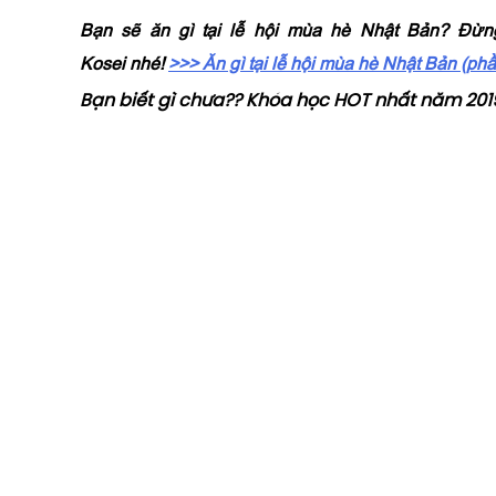
Bạn sẽ ăn gì tại lễ hội mùa hè Nhật Bản? Đừn
Kosei nhé!
>>> Ăn gì tại lễ hội mùa hè Nhật Bản (phầ
Bạn biết gì chưa?? Khóa học HOT nhất năm 201