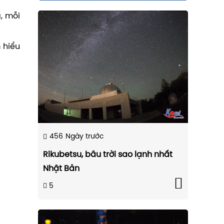
, mỗi
 hiểu
456
Ngày trước
Rikubetsu, bầu trời sao lạnh nhất
Nhật Bản
5