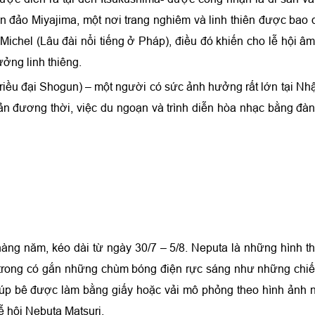
òn đảo Miyajima, một nơi trang nghiêm và linh thiên được bao
 Michel (Lâu đài nổi tiếng ở Pháp), điều đó khiến cho lễ hội â
ởng linh thiêng.
triều đại Shogun) – một người có sức ảnh hưởng rất lớn tại Nh
ản đương thời, việc du ngoạn và trình diễn hòa nhạc bằng đàn 
àng năm, kéo dài từ ngày 30/7 – 5/8. Neputa là những hình t
 trong có gắn những chùm bóng điện rực sáng như những chi
búp bê được làm bằng giấy hoặc vải mô phỏng theo hình ảnh
ễ hội Nebuta Matsuri.