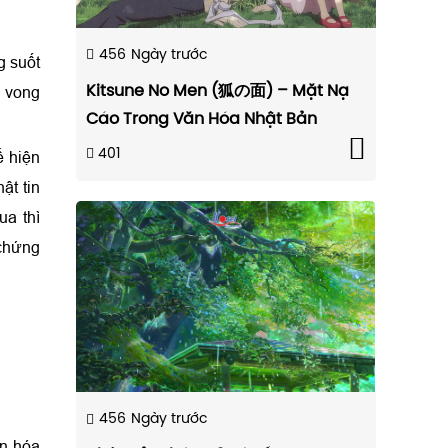
456
Ngày trước
g suốt
Kitsune No Men (狐の面) – Mặt Nạ
i vong
Cáo Trong Văn Hóa Nhật Bản
401
ể hiện
ật tin
ua thì
 chứng
456
Ngày trước
ăn hóa