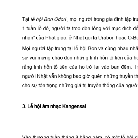
Tại
lễ hội Bon Odori
, mọi người trong gia đình tập t
1 tuần lễ đó, người ta treo đèn lồng với mục đích 
nhân” của Phật giáo, ở Nhật gọi là Urabon hoặc O-B
Mọi người tập trung tại lễ hội Bon và cùng nhau nh
sự vui mừng chào đón những linh hồn tổ tiên của h
rằng linh hồn tổ tiên của họ trở lại vào ban đêm. 
người Nhật vẫn không bao giờ quên những truyền th
cho sự tôn trọng những giá trị truyền thống của ngư
3. Lễ hội âm nhạc Kangensai
Vào thượng tuần tháng 8 hằng năm, có một lễ hội đ