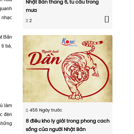
Nhật Bản tháng 6, tú cầu trong
 quanh
mưa
m nhạc
2
ật Bản
tì bà,
hù làm
456
Ngày trước
ếc đèn
8 điều khó lý giải trong phong cách
 những
sống của người Nhật Bản