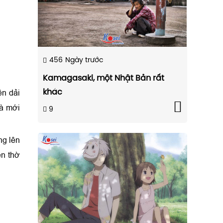
456
Ngày trước
Kamagasaki, một Nhật Bản rất
ên dải
khác
Hà mới
9
ng lên
ền thờ