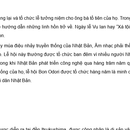
rung lại và tổ chức lễ tưởng niệm cho ông bà tổ tiên của họ. Tron
để hướng dẫn những linh hồn trở về. Ngày lễ Vu lan hay “Xá tộ
on.
ảy múa điệu nhảy truyền thống của Nhật Bản, Âm nhạc phải th
ọ. Lễ hội này thường được tổ chức ban đêm vì nhiều người Nh
Trong khi Nhật Bản phát triển công nghệ qua hàng trăm năm q
ống của họ, lễ hội Bon Odori được tổ chức hàng năm là minh
ời dân Nhật Bản.
ược diễn ra tại đền Itsukushima- được công nhận là di sản v