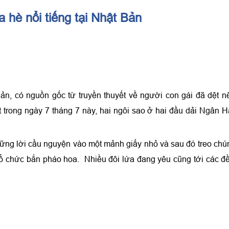
a hè nổi tiếng tại Nhật Bản
ản, có nguồn gốc từ truyền thuyết về người con gái đã dệt n
ất trong ngày 7 tháng 7 này, hai ngôi sao ở hai đầu dải Ngân 
ững lời cầu nguyện vào một mảnh giấy nhỏ và sau đó treo chú
y tổ chức bắn pháo hoa. Nhiều đôi lứa đang yêu cũng tới các đ