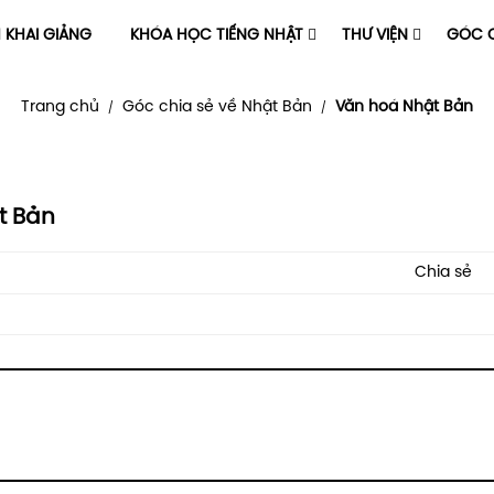
H KHAI GIẢNG
KHÓA HỌC TIẾNG NHẬT
THƯ VIỆN
GÓC C
Trang chủ
Góc chia sẻ về Nhật Bản
Văn hoá Nhật Bản
/
/
t Bản
Chia sẻ