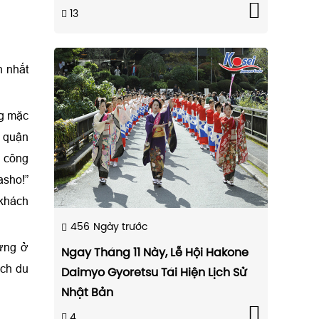
13
n nhất
ng mặc
, quận
ũ công
asho!”
 khách
456
Ngày trước
dựng ở
Ngay Tháng 11 Này, Lễ Hội Hakone
ách du
Daimyo Gyoretsu Tái Hiện Lịch Sử
Nhật Bản
4