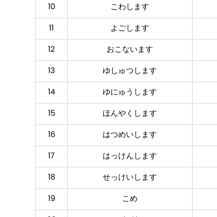
10
こわします
11
よごします
12
おこないます
13
ゆしゅつします
14
ゆにゅうします
15
ほんやくします
16
はつめいします
17
はっけんします
18
せっけいします
19
こめ