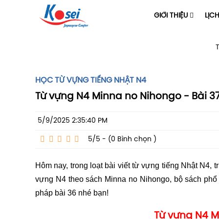
GIỚI THIỆU
LỊC
HỌC TỪ VỰNG TIẾNG NHẬT N4
Từ vựng N4 Minna no Nihongo - Bài 3
5/9/2025 2:35:40 PM
5/5 - (0
Bình chọn
)
Hôm nay, trong loạt bài viết từ vựng tiếng Nhật N4, t
vựng N4 theo sách Minna no Nihongo, bộ sách phổ 
pháp bài 36 nhé bạn!
Từ vựng N4 M