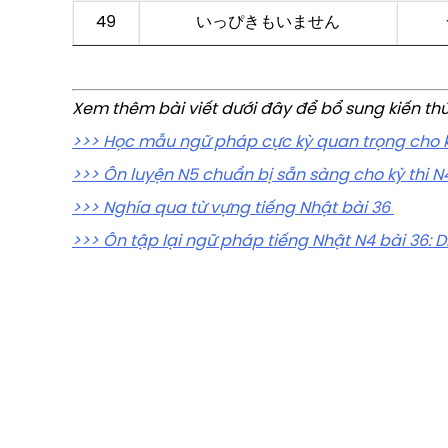
49
いっぴきもいません
Xem thêm bài viết dưới đây để bổ sung kiến thức
>>> Học mẫu ngữ pháp cực kỳ quan trọng cho kỳ
>>> Ôn luyện N5 chuẩn bị sẵn sàng cho kỳ thi N
>>> Nghía qua từ vựng tiếng Nhật bài 36
>>> Ôn tập lại ngữ pháp tiếng Nhật N4 bài 36: 