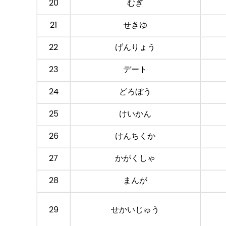
20
むぎ
21
せきゆ
22
げんりょう
23
デート
24
どろぼう
25
けいかん
26
けんちくか
27
かがくしゃ
28
まんが
29
せかいじゅう