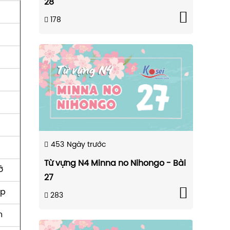
28
178
453
Ngày trước
Từ vựng N4 Minna no Nihongo - Bài
ở
27
ắp
283
n