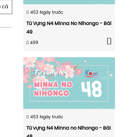
o cả
453
Ngày trước
Từ Vựng N4 Minna No Nihongo - Bài
49
499
453
Ngày trước
Từ vựng N4 Minna no Nihongo - Bài
48