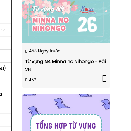
g
ành
453
Ngày trước
Từ vựng N4 Minna no Nihongo - Bài
ệu)
26
452
a