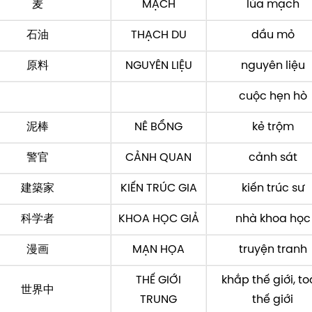
麦
MẠCH
lúa mạch
石油
THẠCH DU
dầu mỏ
原料
NGUYÊN LIỆU
nguyên liệu
cuộc hẹn hò
泥棒
NÊ BỔNG
kẻ trộm
警官
CẢNH QUAN
cảnh sát
建築家
KIẾN TRÚC GIA
kiến trúc sư
科学者
KHOA HỌC GIẢ
nhà khoa học
漫画
MẠN HỌA
truyện tranh
THẾ GIỚI
khắp thế giới, t
世界中
TRUNG
thế giới