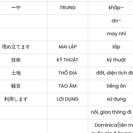
ー中
TRUNG
khắp–
do–
may nhỉ
埋め立てます
MAI LẬP
lấp
技術
KỸ THUẬT
kỷ thuật
土地
THỔ ĐỊA
đất, diện tích đ
騒音
TAO ÂM
tiếng ồn
利用します
LỢI DỤNG
sử dụng
nối, giao thông đi
Dominica(tên m