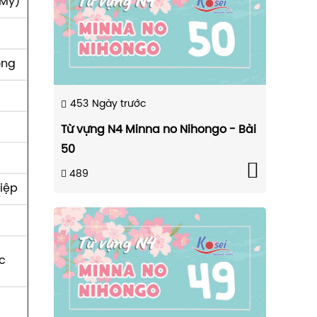
 Mỹ)
ọng
453
Ngày trước
Từ vựng N4 Minna no Nihongo - Bài
50
489
iệp
c