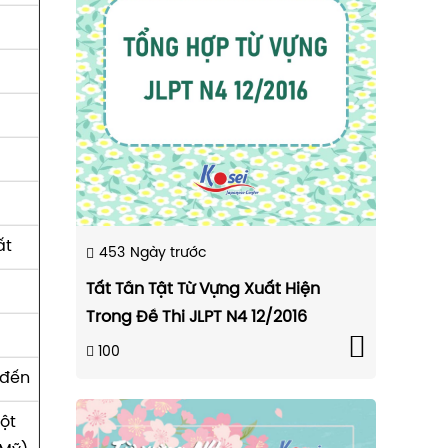
ất
453
Ngày trước
Tất Tần Tật Từ Vựng Xuất Hiện
Trong Đề Thi JLPT N4 12/2016
100
 đến
ột