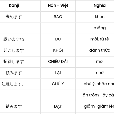
Kanji
Hán - Việt
Nghĩa
褒めます
BAO
khen
mắng
誘いますね
DỤ
mời, rủ rê
起こします
KHỞI
đánh thức
招待します
CHIÊU ĐÃI
mời
頼みます
LẠI
nhờ
注意します。
CHÚ Ý
chú ý, nhắc nh
ăn trộm , lấy c
踏みます
ĐẠP
giẫm , giẫm lê