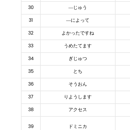
30
―じゅう
31
―によって
32
よかったですね
33
うめたてます
34
ぎじゅつ
35
とち
36
そうおん
37
りようします
38
アクセス
39
ドミニカ