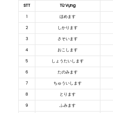
STT
Từ Vựng
1
ほめます
2
しかります
3
さそいます
4
おこします
5
しょうたいします
6
たのみます
7
ちゅういします
8
とります
9
ふみます