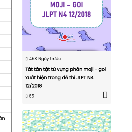
453
Ngày trước
Tất tần tật từ vựng phần moji - goi
xuất hiện trong đề thi JLPT N4
12/2018
65
oàn