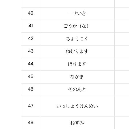
40
ーせいき
41
ごうか（な）
42
ちょうこく
43
ねむります
44
ほります
45
なかま
46
そのあと
47
いっしょうけんめい
48
ねずみ