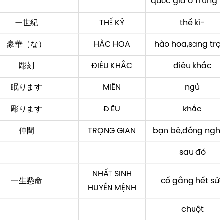
quốc gia ở Trung
ー世紀
THẾ KỶ
thế kỉ-
豪華（な）
HÀO HOA
hào hoa,sang tr
彫刻
ĐIÊU KHẮC
điêu khắc
眠ります
MIÊN
ngủ
彫ります
ĐIÊU
khắc
仲間
TRỌNG GIAN
bạn bè,đồng ngh
sau đó
NHẤT SINH
一生懸命
cố gắng hết sứ
HUYỀN MỆNH
chuột