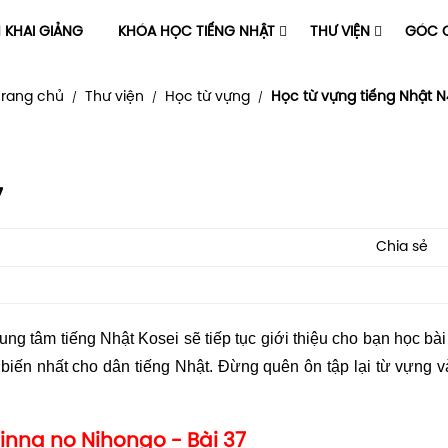
H KHAI GIẢNG
KHÓA HỌC TIẾNG NHẬT
THƯ VIỆN
GÓC C
Trang chủ
Thư viện
Học từ vựng
Học từ vựng tiếng Nhật N
/
/
/
7
Chia sẻ
rung tâm tiếng Nhật Kosei sẽ tiếp tục giới thiệu cho bạn học bài
biến nhất cho dân tiếng Nhật.
Đừng quên ôn tập lại từ vựng 
inna no Nihongo - Bài 37