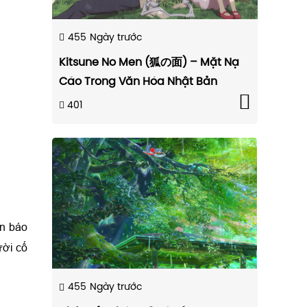
455
Ngày trước
Kitsune No Men (狐の面) – Mặt Nạ
Cáo Trong Văn Hóa Nhật Bản
401
ển báo
ười cố
455
Ngày trước