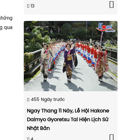
13
 những
ng qua
455
Ngày trước
Ngay Tháng 11 Này, Lễ Hội Hakone
Daimyo Gyoretsu Tái Hiện Lịch Sử
Nhật Bản
4