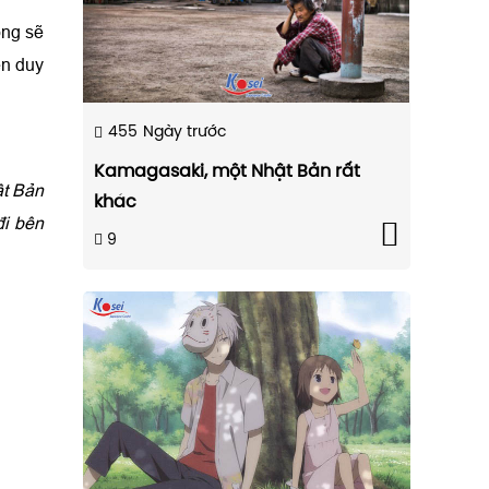
ông sẽ
ện duy
455
Ngày trước
Kamagasaki, một Nhật Bản rất
ật Bản
khác
đi bên
9