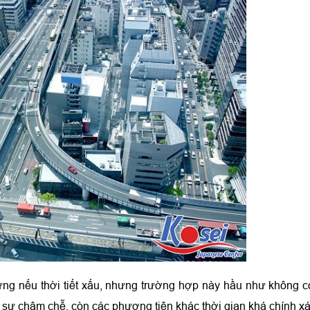
ừng nếu thời tiết xấu, nhưng trường hợp này hầu như không c
ó sự chậm chễ, còn các phương tiện khác thời gian khá chính xá