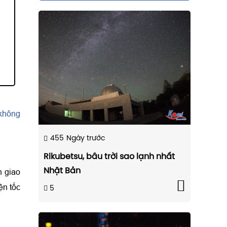
 không
455
Ngày trước
Rikubetsu, bầu trời sao lạnh nhất
Nhật Bản
n giao
ện tốc
5