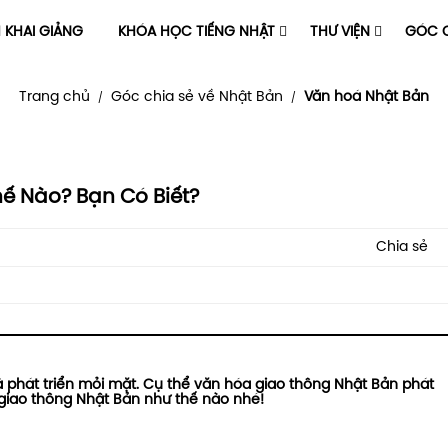
H KHAI GIẢNG
KHÓA HỌC TIẾNG NHẬT
THƯ VIỆN
GÓC C
Trang chủ
Góc chia sẻ về Nhật Bản
Văn hoá Nhật Bản
/
/
ế Nào? Bạn Có Biết?
Chia sẻ
 phát triển mỏi mặt. Cụ thể văn hóa giao thông Nhật Bản phát
 giao thông Nhật Bản như thế nào nhé!