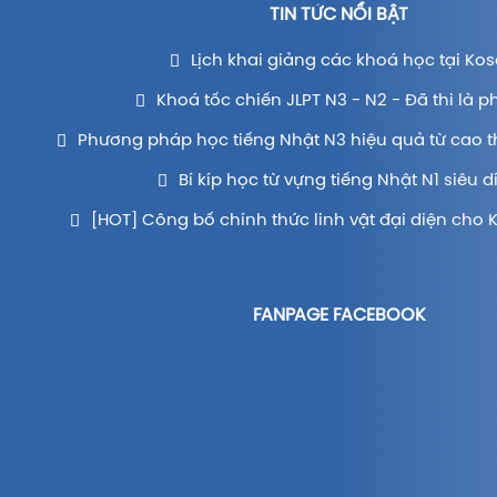
TIN TỨC NỔI BẬT
Lịch khai giảng các khoá học tại Kos
Khoá tốc chiến JLPT N3 - N2 - Đã thi là p
Phương pháp học tiếng Nhật N3 hiệu quả từ cao t
Bí kíp học từ vựng tiếng Nhật N1 siêu d
[HOT] Công bố chính thức linh vật đại diện cho 
FANPAGE FACEBOOK