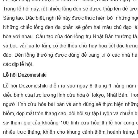
Trong lễ hội này, rất nhiều lồng đèn sẽ được thắp lên để tượ
Sáng tạo. Đặc biệt, nghi lễ này được thực hiện bởi những ngư
Những chiếc lồng đèn đa phần sẽ gồm hai màu chủ đạo là đ
hòa với nhau. Cấu tạo của đèn lồng trụ Nhật Bản thường là
và bọc vải lụa tơ tằm, có thể thêu chữ hay họa tiết đặc trư
đào. Đèn lồng thường được dùng để trang trí ở các nhà hàng
các dịp lễ hội.
Lễ hội Dezomeshiki
Lễ hội Dezomeshiki diễn ra vào ngày 6 tháng 1 hằng năm t
diễu binh của lực lượng lính cứu hỏa ở Tokyo, Nhật Bản. Tro
người lính cứu hỏa bài bản và anh dũng sẽ thực hiện nhữ
hiểm, đẹp mắt trên thang cao, đòi hỏi sự tập luyện và chuẩn b
sự tham gia của khoảng 100 lính cứu hỏa thì lễ hội cũng 
nhiều trực thăng, khiến cho khung cảnh thêm hoành tráng.