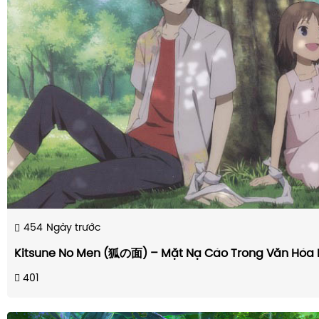
454
Ngày trước
Kitsune No Men (狐の面) – Mặt Nạ Cáo Trong Văn Hóa 
401