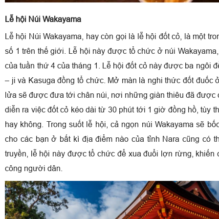
Lễ hội Núi Wakayama
Lễ hội Núi Wakayama, hay còn gọi là lễ hội đốt cỏ, là một tro
số 1 trên thế giới. Lễ hội này được tổ chức ở núi Wakayama,
của tuần thứ 4 của tháng 1. Lễ hội đốt cỏ này được ba ngôi đề
– ji và Kasuga đồng tổ chức. Mở màn là nghi thức đốt đuốc
lửa sẽ được đưa tới chân núi, nơi những giàn thiêu đã được
diễn ra việc đốt cỏ kéo dài từ 30 phút tới 1 giờ đồng hồ, tùy 
hay không. Trong suốt lễ hội, cả ngọn núi Wakayama sẽ bốc
cho các bạn ở bất kì địa điểm nào của tỉnh Nara cũng có t
truyền, lễ hội này được tổ chức để xua đuổi lợn rừng, khiến
công người dân.