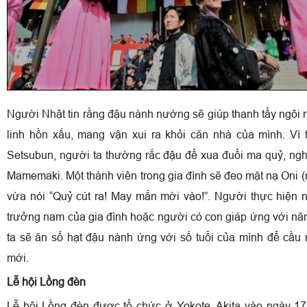
Người Nhật tin rằng đậu nành nướng sẽ giúp thanh tẩy ngôi 
linh hồn xấu, mang vận xui ra khỏi căn nhà của mình. Vì
Setsubun, người ta thường rắc đậu để xua đuổi ma quỷ, nghi
Mamemaki. Một thành viên trong gia đình sẽ đeo mặt nạ Oni (
vừa nói “Quỷ cút ra! May mắn mời vào!”. Người thực hiện n
trưởng nam của gia đình hoặc người có con giáp ứng với nă
ta sẽ ăn số hạt đậu nành ứng với số tuổi của mình để cầ
mới.
Lễ hội Lồng đèn
Lễ hội Lồng đèn được tổ chức ở Yokote, Akita vào ngày 1