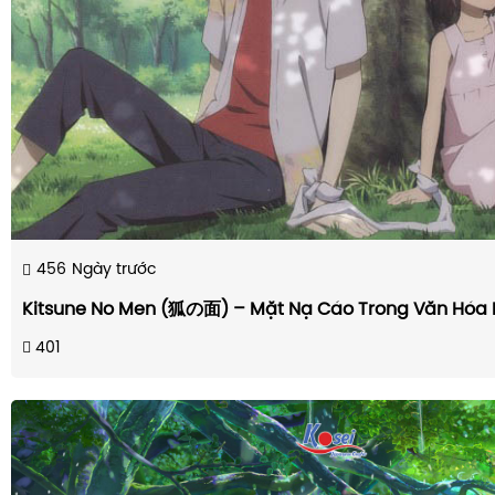
456
Ngày trước
Kitsune No Men (狐の面) – Mặt Nạ Cáo Trong Văn Hóa 
401