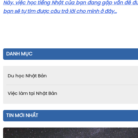
Này, việc học tiếng Nhật của bạn đang gặp vấn đề đ
bạn sẽ tự tìm được câu trả lời cho mình ở đây...
DANH MỤC
Du học Nhật Bản
Việc làm tại Nhật Bản
TIN MỚI NHẤT