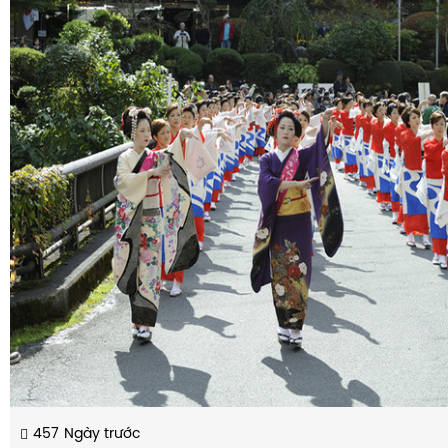
457
Ngày trước