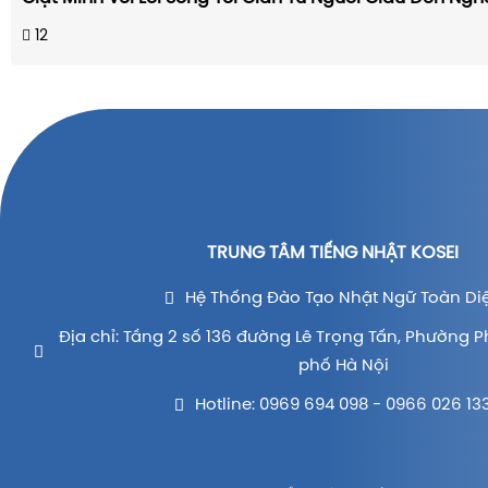
12
TRUNG TÂM TIẾNG NHẬT KOSEI
Hệ Thống Đào Tạo Nhật Ngữ Toàn Di
Địa chỉ: Tầng 2 số 136 đường Lê Trọng Tấn, Phường P
phố Hà Nội
Hotline: 0969 694 098 - 0966 026 13