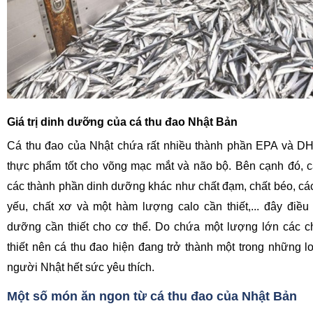
Giá trị dinh dưỡng của cá thu đao Nhật Bản
Cá thu đao của Nhật chứa rất nhiều thành phần EPA và D
thực phẩm tốt cho võng mạc mắt và não bộ. Bên cạnh đó, 
các thành phần dinh dưỡng khác như chất đạm, chất béo, các 
yếu, chất xơ và một hàm lượng calo cần thiết,... đây điều
dưỡng cần thiết cho cơ thể. Do chứa một lượng lớn các c
thiết nên cá thu đao hiện đang trở thành một trong những 
người Nhật hết sức yêu thích.
Một số món ăn ngon từ cá thu đao của Nhật Bản