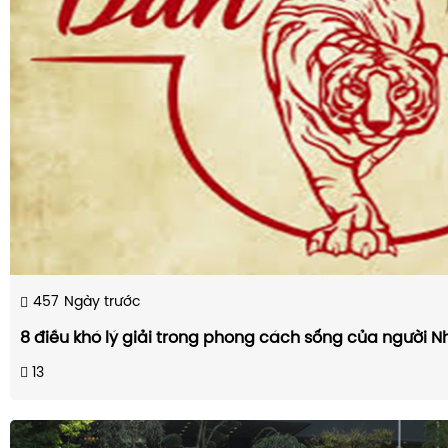
457
Ngày trước
8 điều khó lý giải trong phong cách sống của người N
13