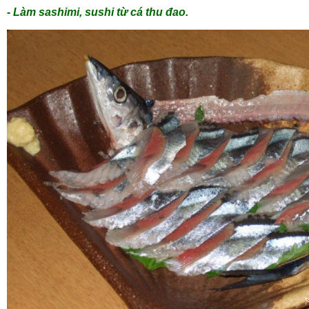
- Làm sashimi, sushi từ cá thu đao.