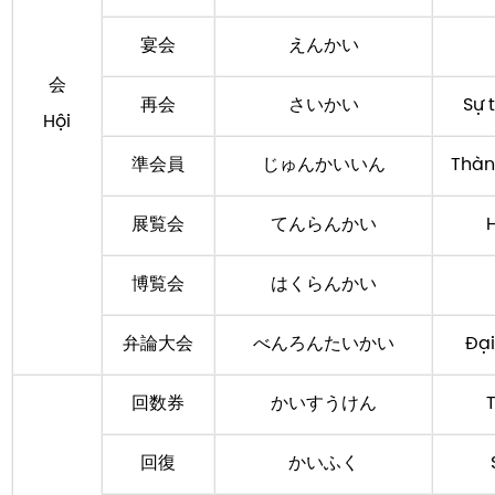
宴会
えんかい
会
再会
さいかい
Sự 
Hội
準会員
じゅんかいいん
Thàn
展覧会
てんらんかい
H
博覧会
はくらんかい
弁論大会
べんろんたいかい
Đại
回数券
かいすうけん
T
回復
かいふく