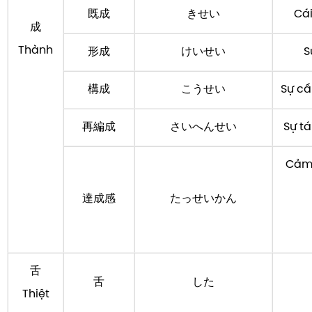
既成
きせい
Cái
成
Thành
形成
けいせい
S
構成
こうせい
Sự cấ
再編成
さいへんせい
Sự tá
Cảm 
達成感
たっせいかん
舌
舌
した
Thiệt