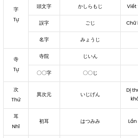
頭文字
かしらもじ
Viết
字
Tự
誤字
ごじ
Chữ i
名字
みょうじ
寺院
じいん
寺
Tự
〇〇字
〇〇じ
次
Dị t
異次元
いじげん
kh
Thứ
耳
初耳
はつみみ
Lần
Nhĩ