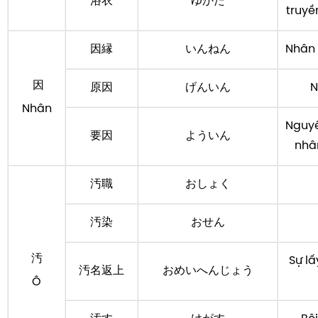
浴衣
ゆかた
truyề
因縁
いんねん
Nhân 
因
原因
げんいん
N
Nhân
Nguyê
要因
よういん
nhâ
汚職
おしょく
汚染
おせん
汚
Sự lấ
汚名返上
おめいへんじょう
Ô