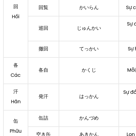
回
回覧
かいらん
Sự 
Hồi
Sự 
巡回
じゅんかい
撤回
てっかい
Sự 
各
各自
かくじ
Mỗi
Các
汗
Sự đổ
発汗
はっかん
Hãn
缶詰
かんづめ
缶
Phữu
空き缶
あきかん
Lon