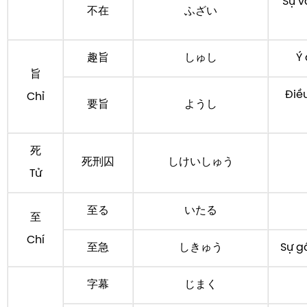
Sự v
不在
ふざい
趣旨
しゅし
Ý
旨
Điề
Chỉ
要旨
ようし
死
死刑囚
しけいしゅう
Tử
至る
いたる
至
Chí
至急
しきゅう
Sự g
字幕
じまく