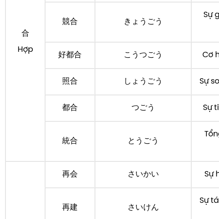
Sự 
競合
きょうごう
合
Hợp
好都合
こうつごう
Cơ h
照合
しょうごう
Sự so
都合
つごう
Sự t
Tổn
統合
とうごう
再会
さいかい
Sự 
Sự tá
再建
さいけん