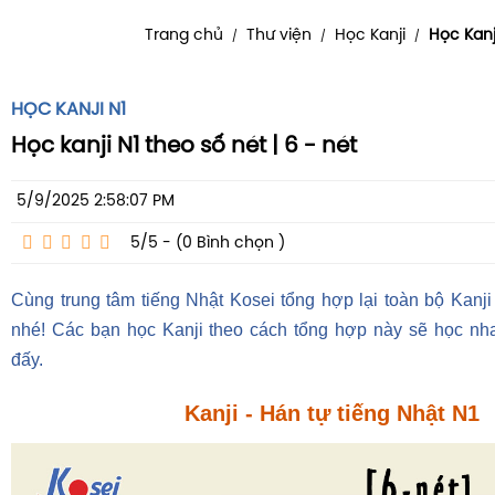
Trang chủ
Thư viện
Học Kanji
Học Kanj
/
/
/
HỌC KANJI N1
Học kanji N1 theo số nét | 6 - nét
5/9/2025 2:58:07 PM
5/5 - (0
Bình chọn
)
Cùng trung tâm tiếng Nhật Kosei tổng hợp lại toàn bộ Kanji
nhé! Các bạn học Kanji theo cách tổng hợp này sẽ học nh
đấy.
Kanji - Hán tự tiếng Nhật N1