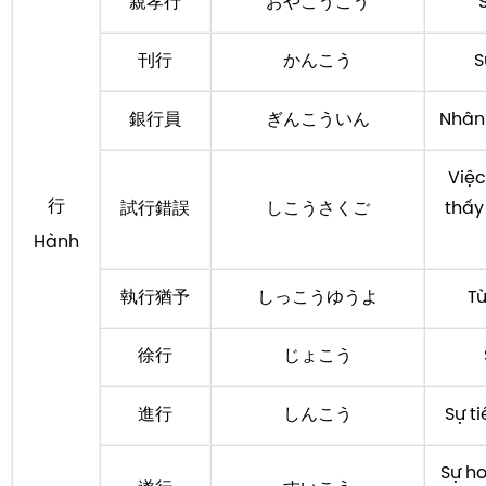
親孝行
おやこうこう
刊行
かんこう
S
銀行員
ぎんこういん
Nhân
Việc
行
試行錯誤
しこうさくご
thấy
Hành
執行猶予
しっこうゆうよ
Tù
徐行
じょこう
進行
しんこう
Sự t
Sự ho