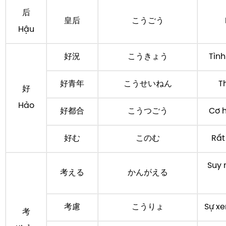
后
皇后
こうごう
Hậu
好況
こうきょう
Tình
好青年
こうせいねん
T
好
Hảo
好都合
こうつごう
Cơ h
好む
このむ
Rất
Suy 
考える
かんがえる
考慮
こうりょ
Sự xe
考