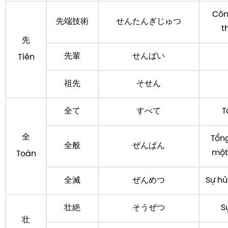
Côn
先端技術
せんたんぎじゅつ
t
先
先輩
せんぱい
Tiên
祖先
そせん
全て
すべて
T
全
Tổng
全般
ぜんぱん
một
Toàn
全滅
ぜんめつ
Sự hủ
壮絶
そうぜつ
S
壮