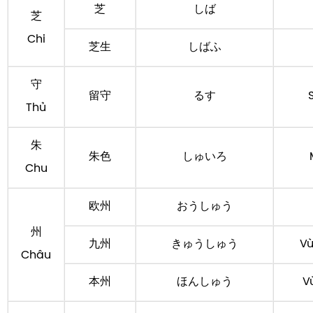
芝
しば
芝
Chi
芝生
しばふ
守
留守
るす
Thủ
朱
朱色
しゅいろ
Chu
欧州
おうしゅう
州
九州
きゅうしゅう
Vù
Châu
本州
ほんしゅう
V