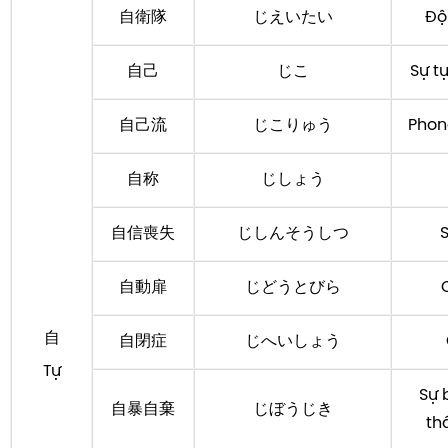
自衛隊
じえいたい
Đội
自己
じこ
Sự t
自己流
じこりゅう
Phon
自称
じしょう
自信喪失
じしんそうしつ
S
自動扉
じどうとびら
自
自閉症
じへいしょう
Tự
Sự 
自暴自棄
じぼうじき
th