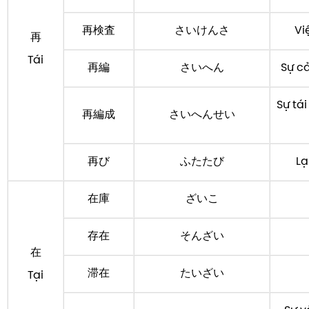
再検査
さいけんさ
Vi
再
Tái
再編
さいへん
Sự cả
Sự tái
再編成
さいへんせい
再び
ふたたび
Lạ
在庫
ざいこ
存在
そんざい
在
滞在
たいざい
Tại