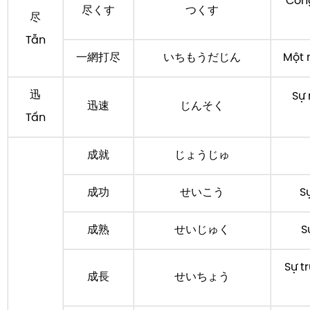
Cống
尽くす
つくす
尽
Tẫn
一網打尽
いちもうだじん
Một 
迅
Sự 
迅速
じんそく
Tấn
成就
じょうじゅ
成功
せいこう
S
成熟
せいじゅく
S
Sự t
成長
せいちょう