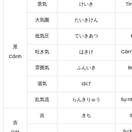
景気
けいき
Tì
大気圏
たいきけん
低気圧
ていきあつ
景
吐き気
はきけ
Cảm
Cảnh
雰囲気
ふんいき
B
湯気
ゆげ
乱気流
らんきりゅう
Sự n
吉
きち
吉
Sự 