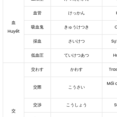
血管
けっかん
血
吸血鬼
きゅうけつき
Q
Huyết
採血
さいけつ
Sự
低血圧
ていけつあつ
H
交わす
かわす
Trao
Mối 
交際
こうさい
交渉
こうしょう
S
交