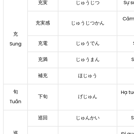
充実
じゅうじつ
Sự s
Cảm 
充実感
じゅうじつかん
充
充電
じゅうでん
Sung
充満
じゅうまん
S
補充
ほじゅう
旬
Hạ tu
下旬
げじゅん
Tuần
巡回
じゅんかい
S
巡