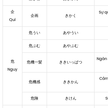
企
Sự q
企画
きかく
Qui
危うい
あやうい
危ぶむ
あやぶむ
Ngàn 
危
危機一髪
ききいっぱつ
Nguy
Cảm 
危機感
ききかん
危険
きけん
S