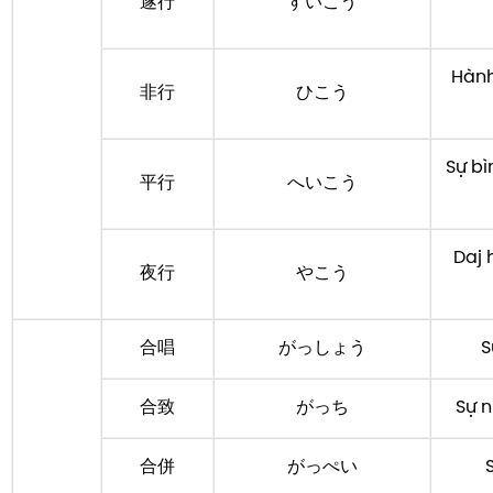
遂行
すいこう
Hành
非行
ひこう
Sự bì
平行
へいこう
Daj 
夜行
やこう
合唱
がっしょう
S
合致
がっち
Sự n
合併
がっぺい