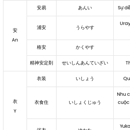
安易
あんい
Sự dễ
Uray
浦安
うらやす
安
An
格安
かくやす
精神安定剤
せいしんあんていざい
T
衣装
いしょう
Qu
Nhu c
衣
衣食住
いしょくじゅう
cuộc
Y
Yuka