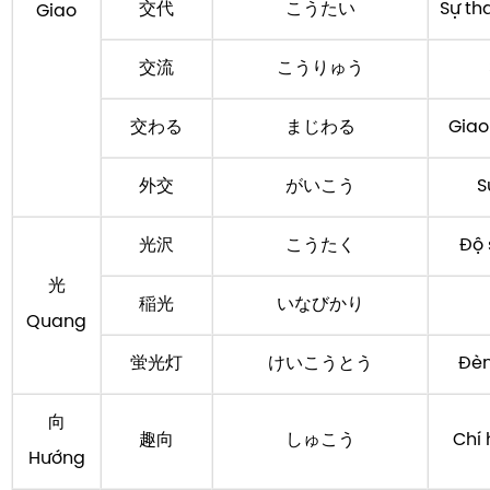
交代
こうたい
Sự th
Giao
交流
こうりゅう
交わる
まじわる
Giao
外交
がいこう
S
光沢
こうたく
Độ 
光
稲光
いなびかり
Quang
蛍光灯
けいこうとう
Đèn
向
趣向
しゅこう
Chí 
Hướng