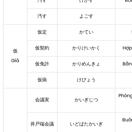
汚す
けがす
Bô
汚す
よごす
仮定
かてい
仮契約
かりけいかく
Hợp
仮
Giả
仮免許
かりめんきょ
Bằn
仮病
けびょう
Phòng
会議実
かいぎじつ
Buô
井戸端会議
いどばたかいぎ