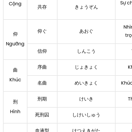
Sự c
Cộng
共存
きょうぞん
Nhì
仰ぐ
あおぐ
仰
tr
Ngưỡng
信仰
しんこう
序曲
じょきょく
K
曲
Khúc
名曲
めいきょく
Khúc
刑期
けいき
T
刑
Hình
死刑囚
しけいしゅう
血液型
けつえきがた