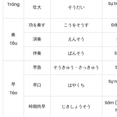
Sự t
Tráng
壮大
そうだい
功を奏す
こうをそうす
Đã
奏
演奏
えんそう
Tấu
伴奏
ばんそう
S
早急
そうきゅう・さっきゅう
Sự 
早
早口
はやくち
Tảo
Sớm (
時期尚早
じきしょうそう