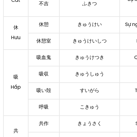
Cát
不吉
ふきつ
休憩
きゅうけい
Sự ng
休
Hưu
休憩室
きゅうけいしつ
吸血鬼
きゅうけつき
Q
吸収
きゅうしゅう
吸
Hấp
吸い殻
すいがら
呼吸
こきゅう
共作
きょうさく
共