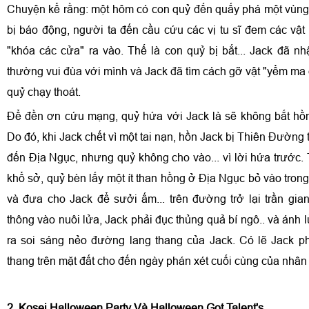
Chuyện kể rằng: một hôm có con quỷ đến quấy phá một vùn
bị báo động, người ta đến cầu cứu các vị tu sĩ đem các vật
"khóa các cửa" ra vào. Thế là con quỷ bị bắt... Jack đã nh
thường vui đùa với mình và Jack đã tìm cách gỡ vật "yểm m
quỷ chạy thoát.
Để đền ơn cứu mạng, quỷ hứa với Jack là sẽ không bắt hồ
Do đó, khi Jack chết vì một tai nạn, hồn Jack bị Thiên Đường t
đến Địa Ngục, nhưng quỷ không cho vào... vì lời hứa trước.
khổ sở, quỷ bèn lấy một ít than hồng ở Địa Ngục bỏ vào trong
và đưa cho Jack để sưởi ấm... trên đường trở lại trần gia
thông vào nuôi lửa, Jack phải đục thủng quả bí ngô.. và ánh l
ra soi sáng nẻo đường lang thang của Jack. Có lẽ Jack p
thang trên mặt đất cho đến ngày phán xét cuối cùng của nhân 
2. Kosei Halloween Party Và Halloween Got Talent's