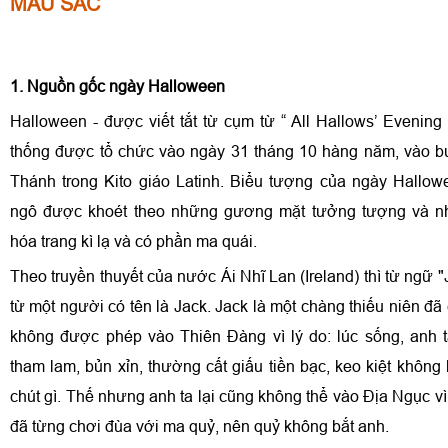
MÀU SẮC
1. Nguồn gốc ngày Halloween
Halloween - được viết tắt từ cụm từ “ All Hallows’ Evening 
thống được tổ chức vào ngày 31 tháng 10 hàng năm, vào bu
Thánh trong Kito giáo Latinh. Biểu tượng của ngày Hallowe
ngô được khoét theo những gương mặt tưởng tượng và n
hóa trang kì lạ và có phần ma quái.
Theo truyền thuyết của nước Ái Nhĩ Lan (Ireland) thì từ ngữ "
từ một người có tên là Jack. Jack là một chàng thiếu niên đã
không được phép vào Thiên Đàng vì lý do: lúc sống, anh 
tham lam, bủn xỉn, thường cất giấu tiền bạc, keo kiệt không 
chút gì. Thế nhưng anh ta lại cũng không thể vào Địa Ngục vì
đã từng chơi đùa với ma quỷ, nên quỷ không bắt anh.