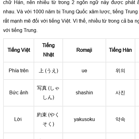
chữ Hán, nên nhiều từ trong 2 ngôn ngữ này được phát 
nhau. Và với 1000 năm bị Trung Quốc xâm lược, tiếng Trun
rất mạnh mẽ đối với tiếng Việt. Vì thế, nhiều từ trong cả ba
với tiếng Trung.
Tiếng
Tiếng Việt
Romaji
Tiếng Hàn
Nhật
Phía trên
上 (うえ)
ue
위의
写真 (しゃ
Bức ảnh
shashin
사진
しん)
約束 (やく
Lời
yakusoku
약속
そく)