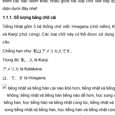
thêm các đặc điểm khác nhau giữa hai loại chữ viết này 
diện dưới đây nhé!
1.1.1. Số lượng bảng chữ cái
Tiếng Nhật gồm 3 hệ thống chữ viết: Hiragana (chữ mềm), 
và Kanji (chữ cứng). Các loại chữ này có thể được sử dụng 
câu.
Chẳng hạn như: 私はアメリカ人です。
Trong đó: 私、人 là Kanji.
アメリカ là Katakana.
は、で、す là Hiragana.