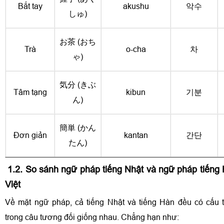
Bắt tay
akushu
악수
しゅ)
お茶 (おち
Trà
o-cha
차
ゃ)
気分 (きぶ
Tâm tạng
kibun
기분
ん)
簡単 (かん
Đơn giản
kantan
간단
たん)
1.2. So sánh ngữ pháp tiếng Nhật và ngữ pháp tiếng 
Việt
Về mặt ngữ pháp, cả tiếng Nhật và tiếng Hàn đều có cấu 
trong câu tương đối giống nhau. Chẳng hạn như: