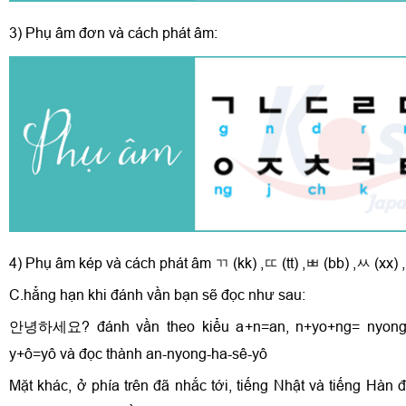
3) Phụ âm đơn và cách phát âm:
4) Phụ âm kép và cách phát âm ㄲ (kk) ,ㄸ (tt) ,ㅃ (bb) ,ㅆ (xx) 
C.hẳng hạn khi đánh vần bạn sẽ đọc như sau:
안녕하세요? đánh vần theo kiểu a+n=an, n+yo+ng= nyong,
y+ô=yô và đọc thành an-nyong-ha-sê-yô
Mặt khác, ở phía trên đã nhắc tới, tiếng Nhật và tiếng Hàn