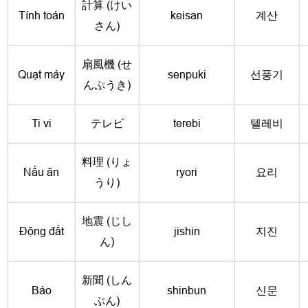
計算 (けい
Tính toán
keisan
계산
さん)
扇風機 (せ
Quạt máy
senpuki
선풍기
んぷうき)
Ti vi
テレビ
terebi
텔레비
料理 (りょ
Nấu ăn
ryori
요리
うり)
地震 (じし
Động đất
jishin
지진
ん)
新聞 (しん
Báo
shinbun
신문
ぶん)