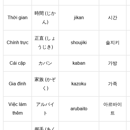
時間 (じか
Thời gian
jikan
시간
ん)
正直 (しょ
Chính trực
shoujiki
솔지키
うじき)
Cái cặp
カバン
kaban
가방
家族 (かぞ
Gia đình
kazoku
가족
く)
Việc làm
アルバイ
아르바이
arubaito
thêm
ト
트
握手 (あく