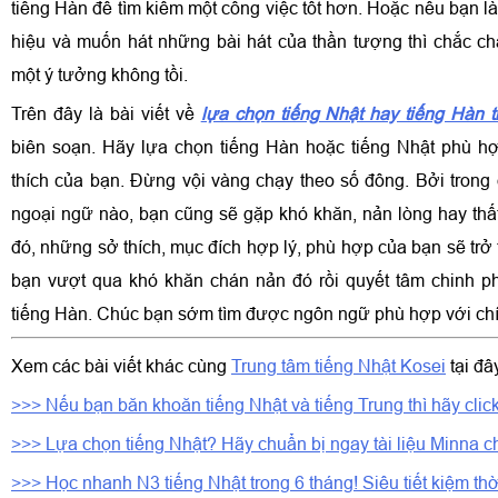
tiếng Hàn để tìm kiếm một công việc tốt hơn. Hoặc nếu bạn l
hiệu và muốn hát những bài hát của thần tượng thì chắc ch
một ý tưởng không tồi.
Trên đây là bài viết về
lựa chọn tiếng Nhật hay tiếng Hàn t
biên soạn. Hãy lựa chọn tiếng Hàn hoặc tiếng Nhật phù hợ
thích của bạn. Đừng vội vàng chạy theo số đông. Bởi trong 
ngoại ngữ nào, bạn cũng sẽ gặp khó khăn, nản lòng hay thất
đó, những sở thích, mục đích hợp lý, phù hợp của bạn sẽ trở
bạn vượt qua khó khăn chán nản đó rồi quyết tâm chinh p
tiếng Hàn. Chúc bạn sớm tìm được ngôn ngữ phù hợp với ch
Xem các bài viết khác cùng
Trung tâm tiếng Nhật Kosei
tại đâ
>>> Nếu bạn băn khoăn tiếng Nhật và tiếng Trung thì hãy click
>>> Lựa chọn tiếng Nhật? Hãy chuẩn bị ngay tài liệu Minna ch
>>> Học nhanh N3 tiếng Nhật trong 6 tháng! Siêu tiết kiệm thờ