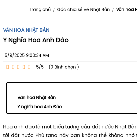
Trang chủ
Góc chia sẻ về Nhật Bản
Văn hoá 
/
/
VĂN HOÁ NHẬT BẢN
Ý Nghĩa Hoa Anh Đào
5/9/2025 9:00:34 AM
5/5 - (0
Bình chọn
)
Văn hóa Nhật Bản
Ý nghĩa hoa Anh Đào
Hoa anh đào là một biểu tượng của đất nước Nhật Bả
tới đất nước Phù tang này bạn không thể không nhớ 