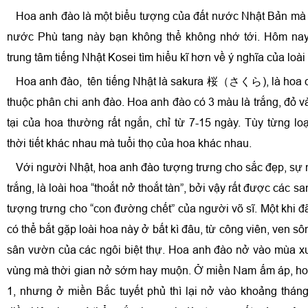
Hoa anh đào là một biểu tượng của đất nước Nhật Bản mà m
nước Phù tang này bạn không thể không nhớ tới. Hôm nay
trung tâm tiếng Nhật Kosei tìm hiểu kĩ hơn về ý nghĩa của loà
Hoa anh đào, tên tiếng Nhật là sakura 桜（さくら), là hoa củ
thuộc phân chi anh đào. Hoa anh đào có 3 màu là trắng, đỏ và
tại của hoa thường rất ngắn, chỉ từ 7-15 ngày. Tùy từng lo
thời tiết khác nhau mà tuổi thọ của hoa khác nhau.
Với người Nhật, hoa anh đào tượng trưng cho sắc đẹp, sự
trắng, là loài hoa “thoắt nở thoắt tàn”, bởi vậy rất được các sa
tượng trưng cho “con đường chết” của người võ sĩ. Một khi 
có thể bắt gặp loài hoa này ở bất kì đâu, từ công viên, ven s
sân vườn của các ngôi biệt thự. Hoa anh đào nở vào mùa xu
vùng mà thời gian nở sớm hay muộn. Ở miền Nam ấm áp, ho
1, nhưng ở miền Bắc tuyết phủ thì lại nở vào khoảng tháng