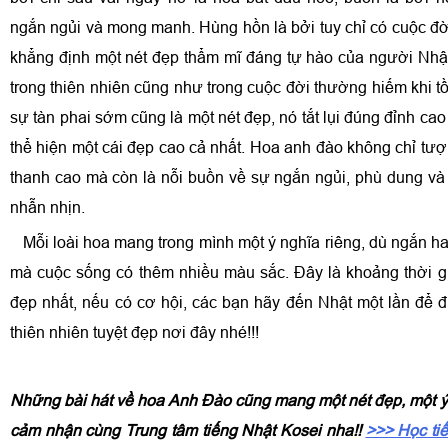
ngắn ngủi và mong manh. Hùng hồn là bởi tuy chỉ có cuộc đ
khẳng định một nét đẹp thẩm mĩ đáng tự hào của người Nhậ
trong thiên nhiên cũng như trong cuộc đời thường hiếm khi tồn
sự tàn phai sớm cũng là một nét đẹp, nó tắt lụi đúng đỉnh cao
thể hiện một cái đẹp cao cả nhất. Hoa anh đào không chỉ tư
thanh cao mà còn là nỗi buồn về sự ngắn ngủi, phù dung và
nhẫn nhịn.
Mỗi loài hoa mang trong mình một ý nghĩa riêng, dù ngắn h
mà cuộc sống có thêm nhiều màu sắc. Đây là khoảng thời 
đẹp nhất, nếu có cơ hội, các bạn hãy đến Nhật một lần để
thiên nhiên tuyệt đẹp nơi đây nhé!!!
Những bài hát về hoa Anh Đào cũng mang một nét đẹp, một ý
cảm nhận cùng Trung tâm tiếng Nhật Kosei nha!!
>>> Học tiế