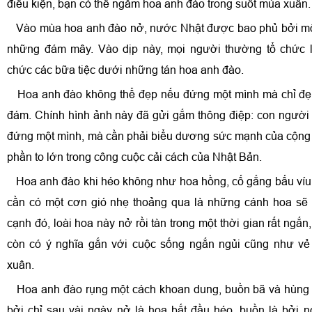
điều kiện, bạn có thể ngắm hoa anh đào trong suốt mùa xuân.
Vào mùa hoa anh đào nở, nước Nhật được bao phủ bởi m
những đám mây. Vào dịp này, mọi người thường tổ chức l
chức các bữa tiệc dưới những tán hoa anh đào.
Hoa anh đào không thể đẹp nếu đứng một mình mà chỉ đẹp
đám. Chính hình ảnh này đã gửi gắm thông điệp: con người
đứng một mình, mà cần phải biểu dương sức mạnh của cộng
phần to lớn trong công cuộc cải cách của Nhật Bản.
Hoa anh đào khi héo không như hoa hồng, cố gắng bấu víu 
cần có một cơn gió nhẹ thoảng qua là những cánh hoa sẽ 
cạnh đó, loài hoa này nở rồi tàn trong một thời gian rất ngắn
còn có ý nghĩa gắn với cuộc sống ngắn ngủi cũng như vẻ 
xuân.
Hoa anh đào rụng một cách khoan dung, buồn bã và hùng 
bởi chỉ sau vài ngày nở là hoa bắt đầu héo, buồn là bởi n