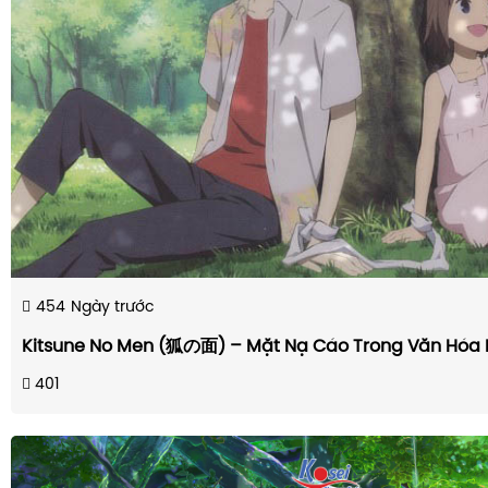
454
Ngày trước
Kitsune No Men (狐の面) – Mặt Nạ Cáo Trong Văn Hóa 
401