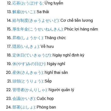
応募(おうぼ)する
: Ứng tuyển
解雇(かいこ)
: Sa thải
給与制度(きゅうよせいど)
: Cơ chế tiền lương
厚生年金(こうせいねんきん)
: Phúc lợi hàng năm
昇格(しょうかく)
: Thăng chức
隠居(いんきょ)
: Về hưu
定休日(ていきゅうび)
: Ngày nghỉ định kỳ
休(やす)みの日(ひ)
: Ngày nghỉ
産休(さんきゅう)
: Nghỉ thai sản
頭領(とうりょう)
: Sếp
管理者(かんりしゃ)
: Người quản lý
会議(かいぎ)
: Cuộc họp
部署(ぶしょ)
: Phòng ban