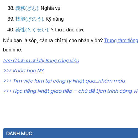
義務(ぎむ)
: Nghĩa vụ
技能(ぎのう)
: Kỹ năng
徳性(とくせい)
: Ý thức đạo đức
Nếu bạn là sếp, cần ra chỉ thị cho nhân viên?
Trung tâm tiến
bạn nhé.
>>> Cách ra chỉ thị trong công việc
>>> Khóa học N3
>>> Tìm việc làm tại công ty Nhật qua...nhóm máu
>>> Học tiếng Nhật giao tiếp – chủ đề Lịch trình công v
DANH MỤC