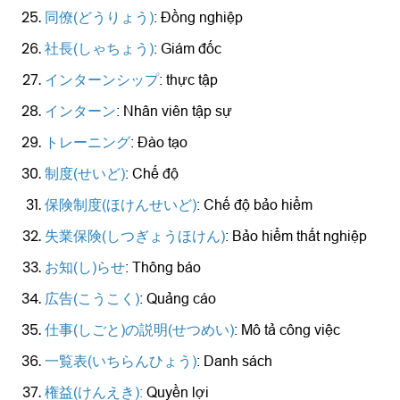
同僚(どうりょう)
: Đồng nghiệp
社長(しゃちょう)
: Giám đốc
インターンシップ
: thực tập
インターン
: Nhân viên tập sự
トレーニング
: Đào tạo
制度(せいど)
: Chế độ
保険制度(ほけんせいど)
: Chế độ bảo hiểm
失業保険(しつぎょうほけん)
: Bảo hiểm thất nghiệp
お知(し)らせ
: Thông báo
広告(こうこく)
: Quảng cáo
仕事(しごと)の説明(せつめい)
: Mô tả công việc
一覧表(いちらんひょう)
: Danh sách
権益(けんえき):
Quyền lợi