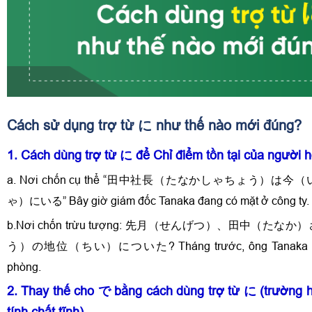
Cách sử dụng trợ từ に như thế nào mới đúng?
1. Cách dùng trợ từ に để Chỉ điểm tồn tại của người h
a. Nơi chốn cụ thể “田中社長（たなかしゃちょう）
ゃ）にいる” Bây giờ giám đốc Tanaka đang có mặt ở công ty.
b.Nơi chốn trừu tượng: 先月（せんげつ）、田中（た
う）の地位（ちい）についた? Tháng trước, ông Tanaka đã l
phòng.
2. Thay thế cho で bằng cách dùng trợ từ に (trường
tính chất tĩnh)