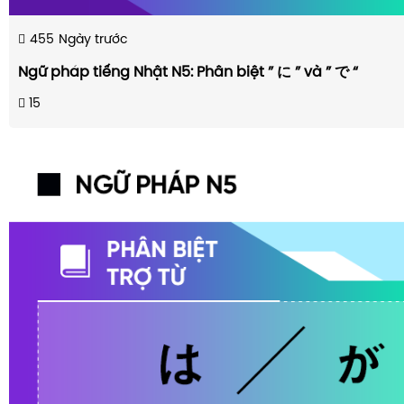
455
Ngày trước
Ngữ pháp tiếng Nhật N5: Phân biệt ” に ” và ” で “
15