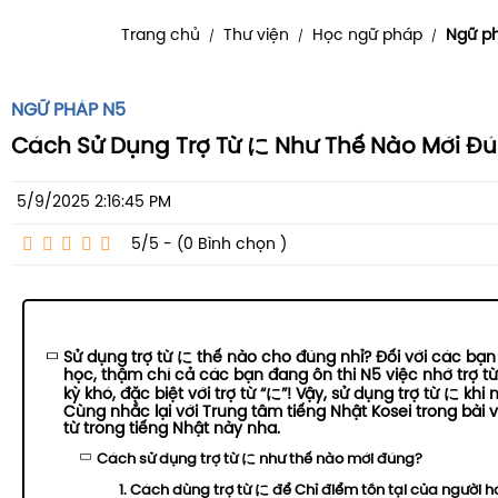
Trang chủ
Thư viện
Học ngữ pháp
Ngữ p
/
/
/
NGỮ PHÁP N5
Cách Sử Dụng Trợ Từ に Như Thế Nào Mới Đ
5/9/2025 2:16:45 PM
5/5 - (0
Bình chọn
)
Sử dụng trợ từ に thế nào cho đúng nhỉ? Đối với các bạn
học, thậm chí cả các bạn đang ôn thi N5 việc nhớ trợ t
kỳ khó, đặc biệt với trợ từ “に”! Vậy, sử dụng trợ từ に kh
Cùng nhắc lại với Trung tâm tiếng Nhật Kosei trong bài v
từ trong tiếng Nhật này nha.
Cách sử dụng trợ từ に như thế nào mới đúng?
1. Cách dùng trợ từ に để Chỉ điểm tồn tại của người h