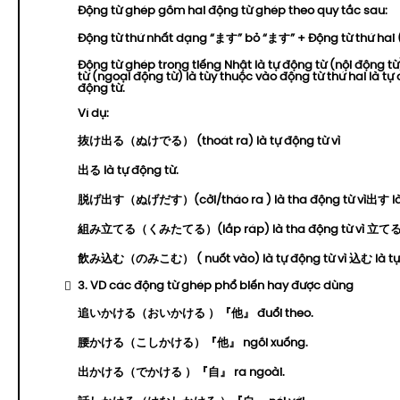
Động từ ghép gồm hai động từ ghép theo quy tắc sau:
Động từ thứ nhất dạng “ます” bỏ “ます” + Động từ thứ hai (
Động từ ghép trong tiếng Nhật là tự động từ (nội động t
từ (ngoại động từ) là tùy thuộc vào động từ thứ hai là tự
động từ.
Ví dụ:
抜け出る（ぬけでる） (thoát ra) là tự động từ vì
出る là tự động từ.
脱げ出す（ぬげだす）(cởi/tháo ra ) là tha động từ vì出す là 
組み立てる（くみたてる）(lắp ráp) là tha động từ vì 立てる t
飲み込む（のみこむ） ( nuốt vào) là tự động từ vì 込む là tự 
3. VD các động từ ghép phổ biến hay được dùng
追いかける（おいかける ）『他』 đuổi theo.
腰かける（こしかける）『他』 ngồi xuống.
出かける（でかける ）『自』 ra ngoài.