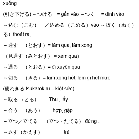
xuống
(引き下げる) ～つける = gắn vào ～つく = dính vào
～込む（こむ） ／込める（こめる）vào ～抜く（ぬく
る）thoát ra,…
～通す （とおす）= làm qua, làm xong
（
見通す（みとおす） = xem qua）
～通る （とおる）= đi xuyên qua
～切る （きる）= làm xong hết, làm gì hết mức
(疲れきる tsukarekiru = kiệt sức)
～取る （とる） Thu , lấy
～合う （あう） hợp, gặp
～立つ／立てる （立つ・たてる） đứng ..
～返す（かえす） trả