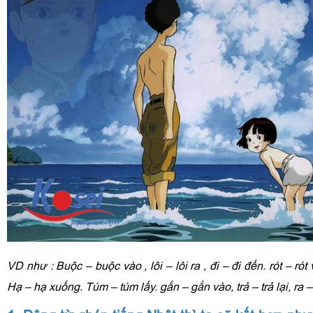
VD như : Buộc – buộc vào , lôi – lôi ra , đi – đi đến. rót – rót
Hạ – hạ xuống. Túm – túm lấy. gắn – gắn vào, trả – trả lại, ra 