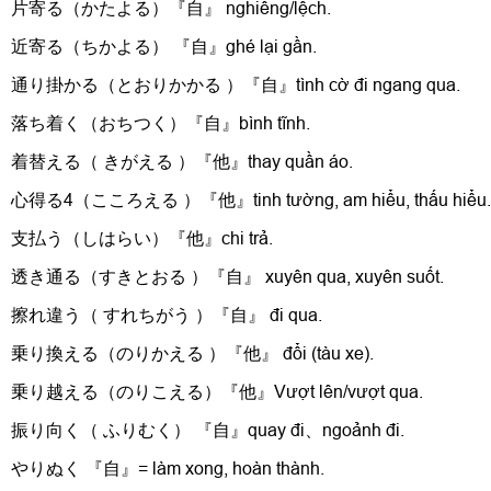
片寄る（かたよる）『自』 nghiêng/lệch.
近寄る（ちかよる） 『自』ghé lại gần.
通り掛かる（とおりかかる ）『自』tình cờ đi ngang qua.
落ち着く（おちつく）『自』bình tĩnh.
着替える（ きがえる ）『他』thay quần áo.
心得る4（こころえる ）『他』tinh tường, am hiểu, thấu hiểu.
支払う（しはらい）『他』chi trả.
透き通る（すきとおる ）『自』 xuyên qua, xuyên suốt.
擦れ違う（ すれちがう ）『自』 đi qua.
乗り換える（のりかえる ）『他』 đổi (tàu xe).
乗り越える（のりこえる）『他』Vượt lên/vượt qua.
振り向く（ ふりむく） 『自』quay đi、ngoảnh đi.
やりぬく 『自』= làm xong, hoàn thành.