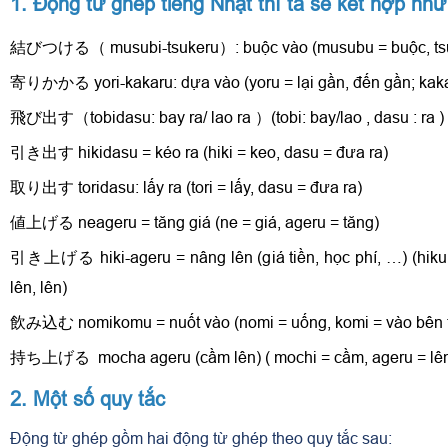
1. Động từ ghép tiếng Nhật thì ta sẽ kết hợp như
結びつける（ musubi-tsukeru）: buộc vào (musubu = buộc, tsu
寄りかかる yori-kakaru: dựa vào (yoru = lại gần, đến gần; kak
飛び出す（tobidasu: bay ra/ lao ra ）(tobi: bay/lao , dasu : ra )
引き出す hikidasu = kéo ra (hiki = keo, dasu = đưa ra)
取り出す toridasu: lấy ra (tori = lấy, dasu = đưa ra)
値上げる neageru = tăng giá (ne = giá, ageru = tăng)
引き上げる hiki-ageru = nâng lên (giá tiền, học phí, …) (hiku
lên, lên)
飲み込む nomikomu = nuốt vào (nomi = uống, komi = vào bên 
持ち上げる mocha ageru (cầm lên) ( mochi = cầm, ageru = lên
2. Một số quy tắc
Động từ ghép gồm hai động từ ghép theo quy tắc sau: