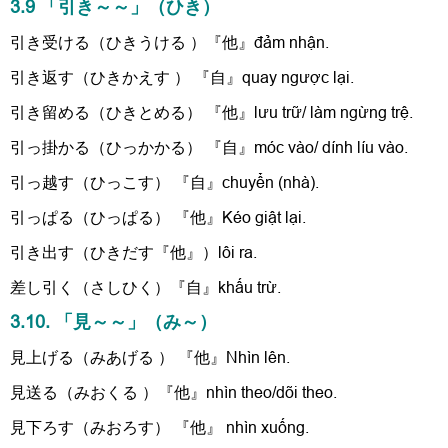
3.9 「引き～～」（ひき）
引き受ける（ひきうける ）『他』đảm nhận.
引き返す（ひきかえす ） 『自』quay ngược lại.
引き留める（ひきとめる） 『他』lưu trữ/ làm ngừng trệ.
引っ掛かる（ひっかかる） 『自』móc vào/ dính líu vào.
引っ越す（ひっこす） 『自』chuyển (nhà).
引っぱる（ひっぱる） 『他』Kéo giật lại.
引き出す（ひきだす『他』）lôi ra.
差し引く（さしひく）『自』khấu trừ.
3.10. 「見～～」（み～）
見上げる（みあげる ） 『他』Nhìn lên.
見送る（みおくる ）『他』nhìn theo/dõi theo.
見下ろす（みおろす） 『他』 nhìn xuống.