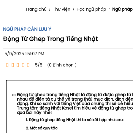
Trang chủ
Thư viện
Học ngữ pháp
Ngữ pháp 
/
/
/
NGỮ PHÁP CẦN LƯU Ý
Động Từ Ghép Trong Tiếng Nhật
5/9/2025 1:51:07 PM
5/5 - (0
Bình chọn
)
Động từ ghép trong tiếng Nhật là động từ được ghép từ 
nhau để diễn tả cụ thể về trạng thái, mục đích, đích đ
động. Khi so sánh với tiếng Việt của chúng thì sẽ dễ hiể
Trung tâm tiếng Nhật Kosei tìm hiểu về động từ ghép tr
qua bài này nhé!
1. Động từ ghép tiếng Nhật thì ta sẽ kết hợp như sau:
2. Một số quy tắc