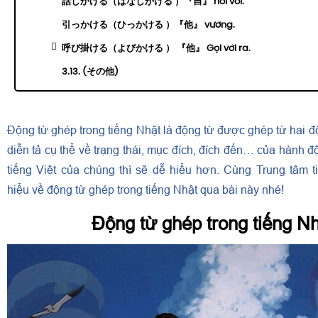
話しかける（はなしかける ）『自』 nói với.
引っかける（ひっかける ）『他』 vướng.
呼び掛ける（よびかける ） 『他』 Gọi với ra.
3.13. (その他)
Động từ ghép trong tiếng Nhật là động từ được ghép từ hai 
diễn tả cụ thể về trạng thái, mục đích, đích đến… của hành đ
tiếng Việt của chúng thì sẽ dễ hiểu hơn. Cùng Trung tâm t
hiểu về động từ ghép trong tiếng Nhật qua bài này nhé!
Động từ ghép trong tiếng Nh