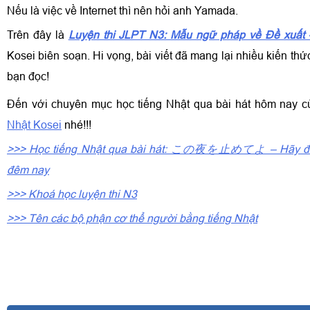
Nếu là việc về Internet thì nên hỏi anh Yamada.
Trên đây là
Luyện thi JLPT N3: Mẫu ngữ pháp về Đề xuất 
Kosei biên soạn. Hi vọng, bài viết đã mang lại nhiều kiến thứ
bạn đọc!
Đến với chuyên mục học tiếng Nhật qua bài hát hôm nay 
Nhật Kosei
nhé!!!
>>> Học tiếng Nhật qua bài hát: この夜を止めてよ – Hãy để t
đêm nay
>>> Khoá học luyện thi N3
>>> Tên các bộ phận cơ thể người bằng tiếng Nhật