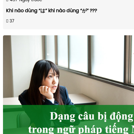
457
Ngày trước
Khi nào dùng “は” khi nào dùng “が” ???
37