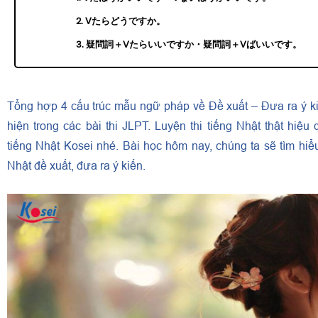
2. Vたらどうですか。
3. 疑問詞＋Vたらいいですか・疑問詞＋Vばいいです。
Tổng hợp 4 cấu trúc mẫu ngữ pháp về Đề xuất – Đưa ra ý k
hiện trong các bài thi JLPT. Luyện thi tiếng Nhật thật hiệ
tiếng Nhật Kosei nhé. Bài học hôm nay, chúng ta sẽ tìm hiể
Nhật đề xuất, đưa ra ý kiến.