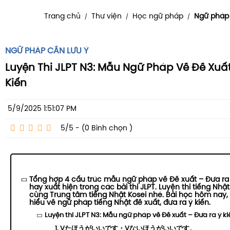
Trang chủ
Thư viện
Học ngữ pháp
Ngữ pháp 
/
/
/
NGỮ PHÁP CẦN LƯU Ý
Luyện Thi JLPT N3: Mẫu Ngữ Pháp Về Đề Xuấ
Kiến
5/9/2025 1:51:07 PM
5/5 - (0
Bình chọn
)
Tổng hợp 4 cấu trúc mẫu ngữ pháp về Đề xuất – Đưa ra
hay xuất hiện trong các bài thi JLPT. Luyện thi tiếng Nhậ
cùng Trung tâm tiếng Nhật Kosei nhé. Bài học hôm nay,
hiểu về ngữ pháp tiếng Nhật đề xuất, đưa ra ý kiến.
Luyện thi JLPT N3: Mẫu ngữ pháp về Đề xuất – Đưa ra ý ki
1. Vたほうがいいです・Vないほうがいいです。