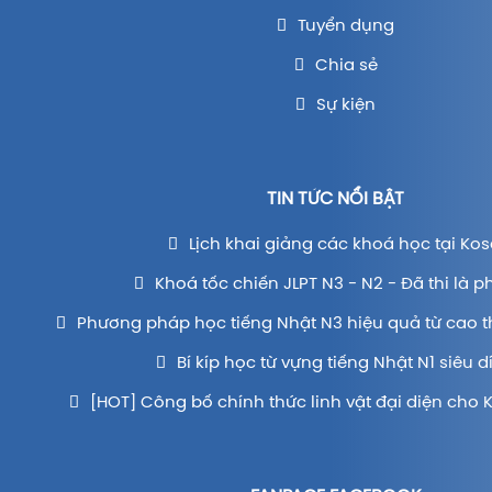
Tuyển dụng
Chia sẻ
Sự kiện
TIN TỨC NỔI BẬT
Lịch khai giảng các khoá học tại Kos
Khoá tốc chiến JLPT N3 - N2 - Đã thi là p
Phương pháp học tiếng Nhật N3 hiệu quả từ cao t
Bí kíp học từ vựng tiếng Nhật N1 siêu d
[HOT] Công bố chính thức linh vật đại diện cho 