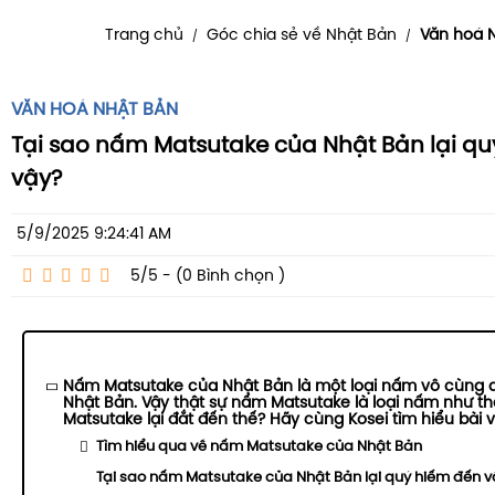
Trang chủ
Góc chia sẻ về Nhật Bản
Văn hoá 
/
/
VĂN HOÁ NHẬT BẢN
Tại sao nấm Matsutake của Nhật Bản lại q
vậy?
5/9/2025 9:24:41 AM
5/5 - (0
Bình chọn
)
Nấm Matsutake của Nhật Bản là một loại nấm vô cùng q
Nhật Bản. Vậy thật sự nấm Matsutake là loại nấm như th
Matsutake lại đắt đến thế? Hãy cùng Kosei tìm hiểu bài v
Tìm hiểu qua về nấm Matsutake của Nhật Bản
Tại sao nấm Matsutake của Nhật Bản lại quý hiếm đến v