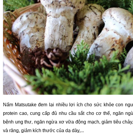
Nấm Matsutake đem lại nhiều lợi ích cho sức khỏe con ng
protein cao, cung cấp đủ nhu cầu sắt cho cơ thể, ngăn ng
bệnh ung thư, ngăn ngừa xơ vữa động mạch, giảm tiêu chả
và răng, giảm kích thước của dạ dày,...