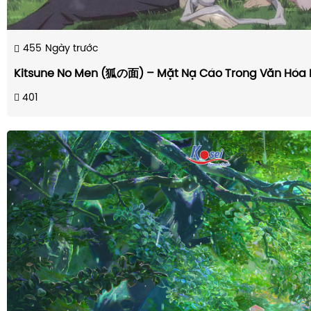
455
Ngày trước
Kitsune No Men (狐の面) – Mặt Nạ Cáo Trong Văn Hóa 
401