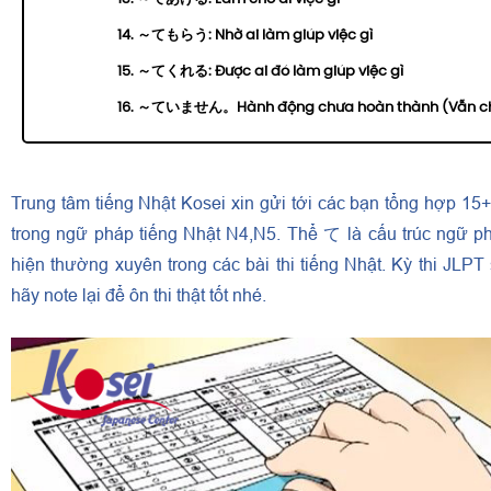
14. ～てもらう: Nhờ ai làm giúp việc gì
15. ～てくれる: Được ai đó làm giúp việc gì
16. ～ていません。Hành động chưa hoàn thành (Vẫn c
Trung tâm tiếng Nhật Kosei xin gửi tới các bạn tổng hợp 15
trong ngữ pháp tiếng Nhật N4,N5. Thể て là cấu trúc ngữ ph
hiện thường xuyên trong các bài thi tiếng Nhật. Kỳ thi JLP
hãy note lại để ôn thi thật tốt nhé.