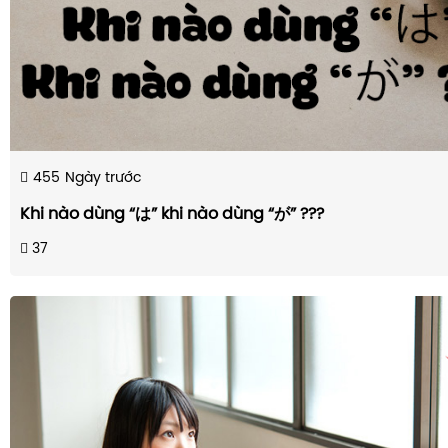
455
Ngày trước
Khi nào dùng “は” khi nào dùng “が” ???
37