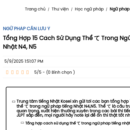
Trang chủ
Thư viện
Học ngữ pháp
Ngữ pháp 
/
/
/
NGỮ PHÁP CẦN LƯU Ý
Tổng Hợp 15 Cách Sử Dụng Thể て Trong Ng
Nhật N4, N5
5/9/2025 1:51:07 PM
5/5 - (0
Bình chọn
)
Trung tâm tiếng Nhật Kosei xin gửi tới các bạn tổng hợp
thể て trong ngữ pháp tiếng Nhật N4,N5. Thể て là cấu t
quan trọng, xuất hiện thường xuyên trong các bài thi tiến
JLPT sắp đến, mọi người hãy note lại để ôn thi thật tốt nh
Tổng hợp cách sử dụng thể て trong ngữ pháp tiếng nhật