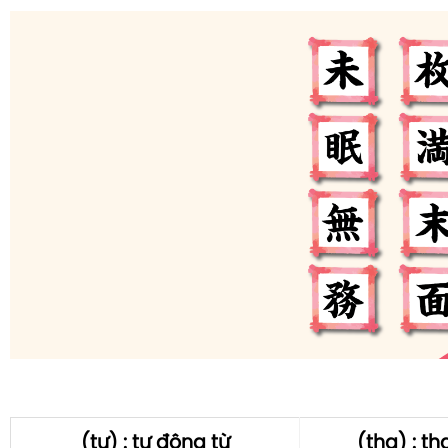
(tự) : tự động từ
(tha) : t