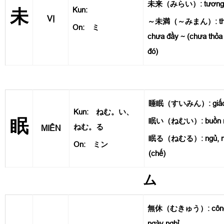
未来（みらい）: tương l
Kun:
未
VỊ
～未満（～みまん）: thấp h
On: ミ
chưa đầy ~ (chưa thỏ
đó)
睡眠（すいみん）: giấc
Kun: ねむ。い、
眠
眠い（ねむい）: buồn 
ねむ。る
MIÊN
眠る（ねむる）: ngủ, nằm
On: ミン
(chế)
ム
無休（むきゅう）: công v
ngày nghỉ