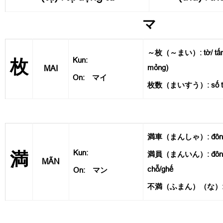
マ
～枚（～まい）: tờ/ tấm (
Kun:
枚
mỏng)
MAI
On: マイ
枚数（まいすう）: số tờ,
満車（まんしゃ）: đông x
Kun:
満
満員（まんいん）: đông n
MÃN
chỗ/ghế
On: マン
不満（ふまん）（な）: (sự