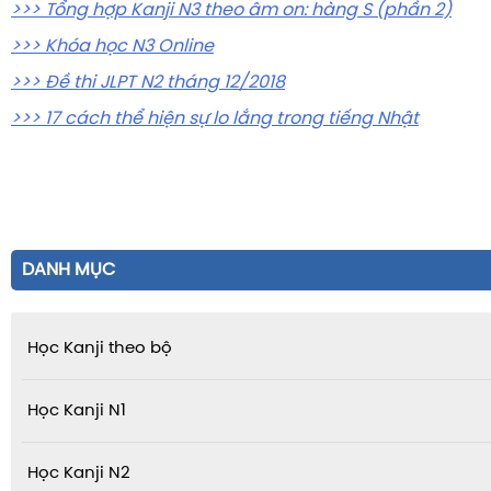
>>> Tổng hợp Kanji N3 theo âm on: hàng S (phần 2)
>>> Khóa học N3 Online
>>> Đề thi JLPT N2
tháng 12/2018
>>> 17 cách thể hiện sự lo lắng trong tiếng Nhật
DANH MỤC
Học Kanji theo bộ
Học Kanji N1
Học Kanji N2