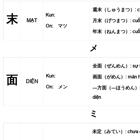
週末（しゅうまつ）: cuối
Kun:
末
MẠT
月末（げつまつ）: cuối 
On: マツ
年末（ねんまつ）: cuối
メ
全面（ぜんめん）: sự toàn
Kun:
面
画面（がめん）: màn h
DIỆN
On: メン
―方面（―ほうめん）: về 
diện
ミ
未定（みてい）: chưa qu