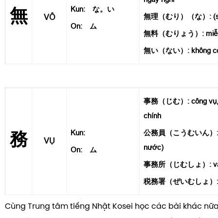
Kun: な。い
無
無理（むり）（な）: (sự) v
VÔ
On: ム
無料（むりょう）: miễn 
無い（ない）: không có, k
事務（じむ）: công vụ, c
chính
Kun:
公務員（こうむいん）: côn
務
VỤ
nước)
On: ム
事務所（じむしょ）: văn
税務署（ぜいむしょ）: văn
Cùng Trung tâm tiếng Nhật Kosei học các bài khác nữa