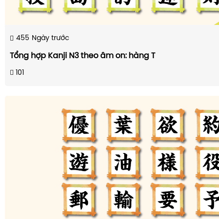
455
Ngày trước
Tổng hợp Kanji N3 theo âm on: hàng T
101