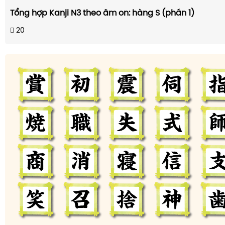
Tổng hợp Kanji N3 theo âm on: hàng S (phần 1)
20