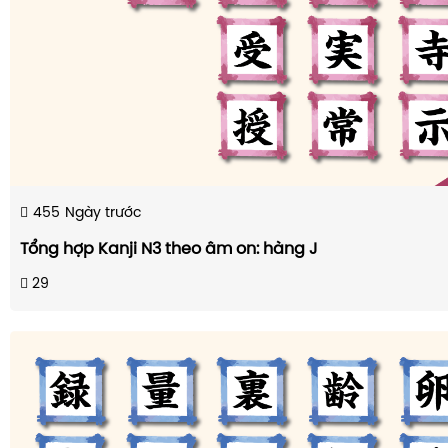
455
Ngày trước
Tổng hợp Kanji N3 theo âm on: hàng J
29