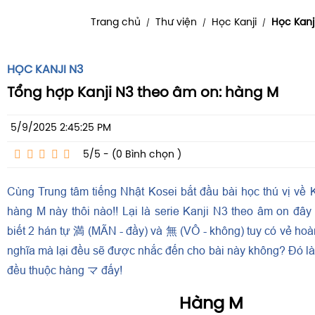
Trang chủ
Thư viện
Học Kanji
Học Kanj
/
/
/
HỌC KANJI N3
Tổng hợp Kanji N3 theo âm on: hàng M
5/9/2025 2:45:25 PM
5/5 - (0
Bình chọn
)
Cùng Trung tâm tiếng Nhật Kosei bắt đầu bài học thú vị về 
hàng M này thôi nào!! Lại là serie Kanji N3 theo âm on đâ
biết 2 hán tự 満 (MÃN - đầy) và 無 (VÔ - không) tuy có vẻ hoà
nghĩa mà lại đều sẽ được nhắc đến cho bài này không? Đó là
đều thuộc hàng マ đấy!
Hàng M