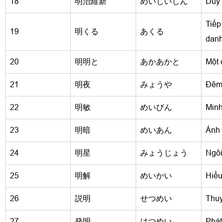
18
明治維新
めいじいしん
Duy 
Tiếp
19
明くる
あくる
danh
20
明明と
あかあかと
Một 
21
明夜
みょうや
Đêm
22
明敏
めいびん
Min
23
明暗
めいあん
Ánh 
24
明星
みょうじょう
Ngôi
25
明解
めいかい
Hiểu
26
説明
せつめい
Thuy
27
発明
はつめい
Phát