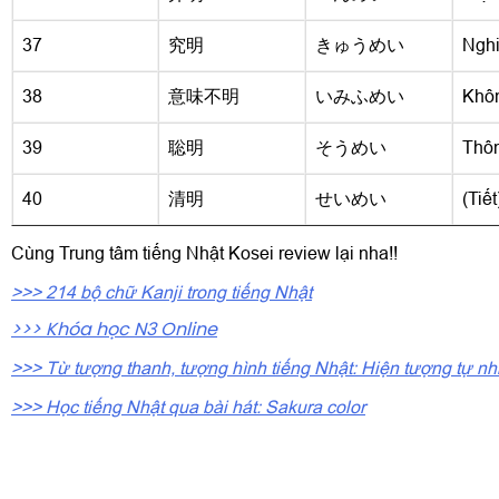
37
究明
きゅうめい
Ngh
38
意味不明
いみふめい
Khôn
39
聡明
そうめい
Thô
40
清明
せいめい
(Tiế
Cùng Trung tâm tiếng Nhật Kosei review lại nha!!
>>> 214 bộ chữ Kanji trong tiếng Nhật
>>> Khóa học N3 Online
>>> Từ tượng thanh, tượng hình tiếng Nhật: Hiện tượng tự nh
>>> Học tiếng Nhật qua bài hát: Sakura color