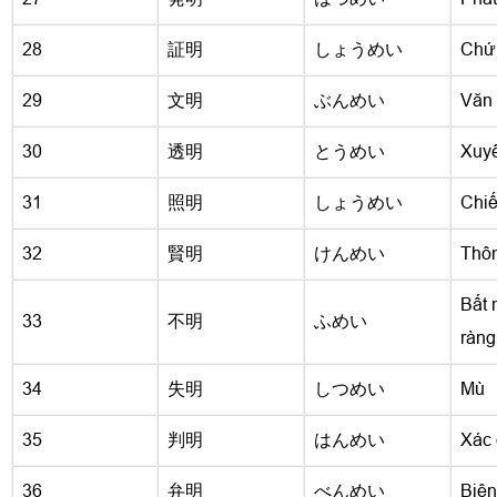
28
証明
しょうめい
Chứ
29
文明
ぶんめい
Văn
30
透明
とうめい
Xuyê
31
照明
しょうめい
Chiế
32
賢明
けんめい
Thôn
Bất 
33
不明
ふめい
ràng
34
失明
しつめい
Mù
35
判明
はんめい
Xác 
36
弁明
べんめい
Biện