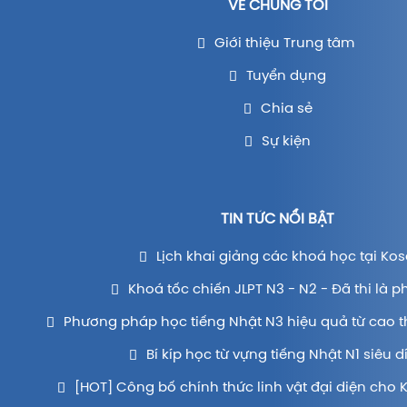
VỀ CHÚNG TÔI
Giới thiệu Trung tâm
Tuyển dụng
Chia sẻ
Sự kiện
TIN TỨC NỔI BẬT
Lịch khai giảng các khoá học tại Kos
Khoá tốc chiến JLPT N3 - N2 - Đã thi là p
Phương pháp học tiếng Nhật N3 hiệu quả từ cao t
Bí kíp học từ vựng tiếng Nhật N1 siêu d
[HOT] Công bố chính thức linh vật đại diện cho 