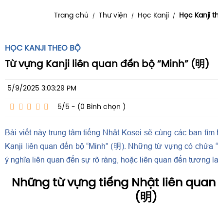
Trang chủ
Thư viện
Học Kanji
Học Kanji t
/
/
/
HỌC KANJI THEO BỘ
Từ vựng Kanji liên quan đến bộ “Minh” (明)
5/9/2025 3:03:29 PM
5/5 - (0
Bình chọn
)
Bài viết này trung tâm tiếng Nhật Kosei sẽ cùng các bạn tì
Kanji liên quan đến bộ “Minh” (明). Những từ vựng có chứa
ý nghĩa liên quan đến sự rõ ràng, hoặc liên quan đến tương la
Những từ vựng tiếng Nhật liên quan
(明)