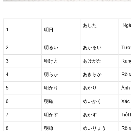
あした
N
1
明日
2
明るい
あかるい
Tươi
3
明け方
あけがた
Rạn
4
明らか
あきらか
Rõ r
5
明かり
あかり
Ánh 
6
明確
めいかく
Xác 
7
明かす
あかす
Tiết 
8
明瞭
めいりょう
Rõ r