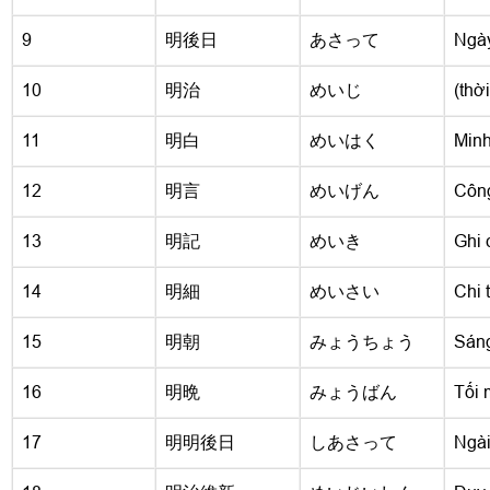
9
明後日
あさって
Ngày
10
明治
めいじ
(thời
11
明白
めいはく
Minh
12
明言
めいげん
Công
13
明記
めいき
Ghi 
14
明細
めいさい
Chi t
15
明朝
みょうちょう
Sán
16
明晩
みょうばん
Tối 
17
明明後日
しあさって
Ngài