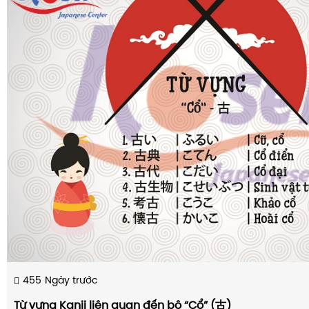
455
Ngày trước
Từ vựng Kanji liên quan đến bộ “Cổ” (古)