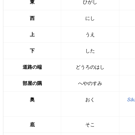
東
ひがし
西
にし
上
うえ
下
した
道路の端
どうろのはし
部屋の隅
へやのすみ
奥
おく
Sâu
底
そこ