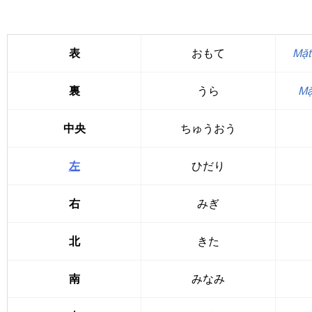
表
おもて
Mặt
裏
うら
Mặ
中央
ちゅうおう
左
ひだり
右
みぎ
北
きた
南
みなみ