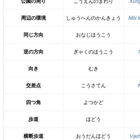
公園の周り
こうえんのまわり
Xung
周辺の環境
しゅうへんのかんきょう
Môi 
同じ方向
おなじほうこう
逆の方向
ぎゃくのほうこう
向き
むき
交差点
こうさてん
N
四つ角
よつかど
歩道
ほどう
横断歩道
おうだんほどう
Vạch