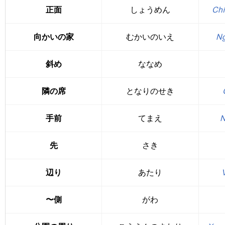
正面
しょうめん
Chí
向かいの家
むかいのいえ
Ng
斜め
ななめ
隣の席
となりのせき
手前
てまえ
N
先
さき
辺り
あたり
〜側
がわ