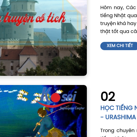
Hôm nay, Các 
tiếng Nhật qua 
truyện khá hay
thật tốt qua câ
XEM CHI TIẾT
02
HỌC TIẾNG 
- URASHIMA
Trong chuyên 