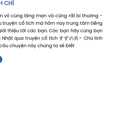
H CHÌ
n vô cùng lãng mạn và cũng rất bi thương -
u truyện cổ tích mà hôm nay trung tâm tiếng
giới thiệu tới các bạn. Các bạn hãy cùng bọn
g Nhật qua truyện cổ tích すずの兵– Chú lính
 câu chuyện này chúng ta sẽ biết