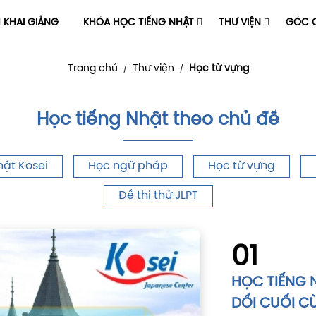
H KHAI GIẢNG
KHÓA HỌC TIẾNG NHẬT
THƯ VIỆN
GÓC C
Trang chủ
Thư viện
Học từ vựng
/
/
Học tiếng Nhật theo chủ đề
hật Kosei
Học ngữ pháp
Học từ vựng
Đề thi thử JLPT
01
HỌC TIẾNG N
DỐI CUỐI C