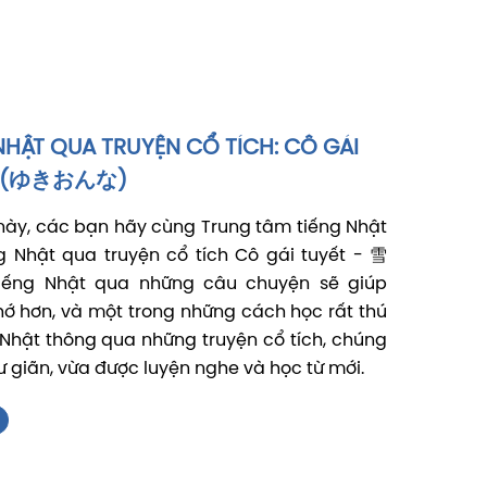
NHẬT QUA TRUYỆN CỔ TÍCH: CÔ GÁI
雪女(ゆきおんな)
này, các bạn hãy cùng Trung tâm tiếng Nhật
g Nhật qua truyện cổ tích Cô gái tuyết - 雪
iếng Nhật qua những câu chuyện sẽ giúp
ớ hơn, và một trong những cách học rất thú
g Nhật thông qua những truyện cổ tích, chúng
ư giãn, vừa được luyện nghe và học từ mới.