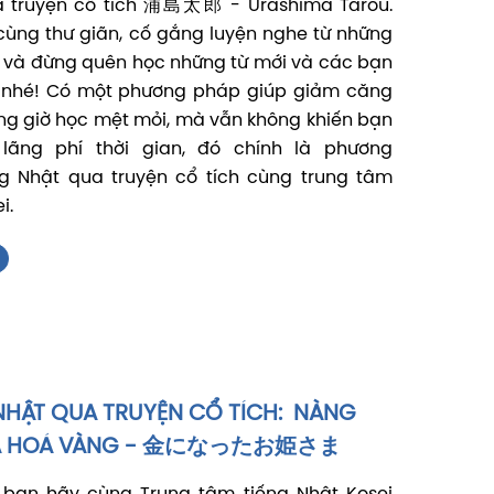
a truyện cổ tích 浦島太郎 - Urashima Tarou.
cùng thư giãn, cố gắng luyện nghe từ những
 và đừng quên học những từ mới và các bạn
 nhé! Có một phương pháp giúp giảm căng
ng giờ học mệt mỏi, mà vẫn không khiến bạn
lãng phí thời gian, đó chính là phương
g Nhật qua truyện cổ tích cùng trung tâm
i.
NHẬT QUA TRUYỆN CỔ TÍCH: NÀNG
A HOÁ VÀNG - 金になったお姫さま