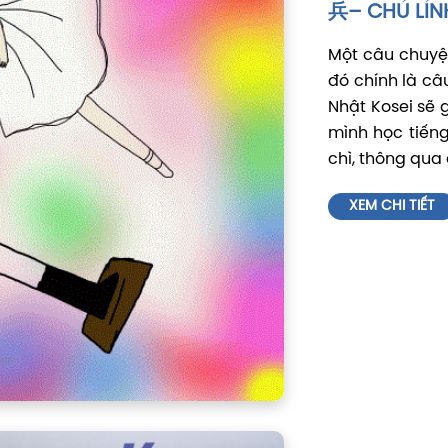
兵– CHÚ LÍN
Một câu chuyệ
đó chính là câ
Nhật Kosei sẽ 
mình học tiến
chì, thông qua
XEM CHI TIẾT