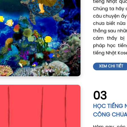
tiếng Nhật qu
Chúng ta hãy 
câu chuyện ấy
chưa biết nữa
thẳng sau nhữ
cảm thấy bị 
pháp học tiến
tiếng Nhật Kose
XEM CHI TIẾT
03
HỌC TIẾNG 
CÔNG CHÚ