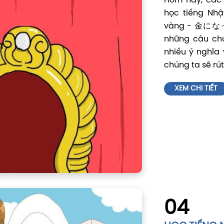
Hôm nay, các 
học tiếng Nhậ
vàng - 金になっ
những câu chu
nhiều ý nghĩa
chúng ta sẽ rú
XEM CHI TIẾT
04