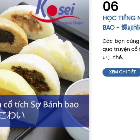
06
HỌC TIẾNG 
BAO - 饅
Các bạn cùng 
qua truyện 
い）nhé.
XEM CHI TIẾT