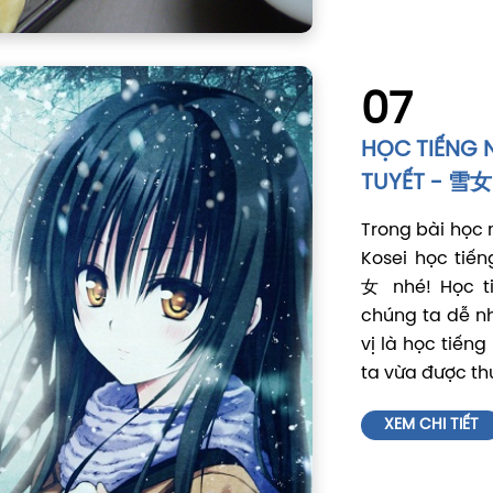
07
HỌC TIẾNG 
TUYẾT - 
Trong bài học 
Kosei học tiến
女 nhé! Học t
chúng ta dễ nh
vị là học tiến
ta vừa được th
XEM CHI TIẾT