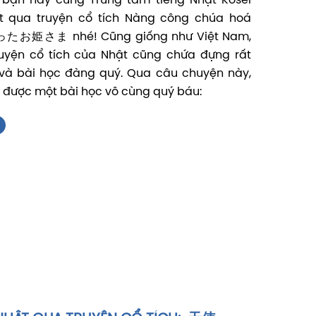
bạn hãy cùng Trung tâm tiếng Nhật Kosei
t qua truyện cổ tích Nàng công chúa hoá
たお姫さま nhé! Cũng giống như Việt Nam,
yện cổ tích của Nhật cũng chứa đựng rất
 và bài học đàng quý. Qua câu chuyện này,
t được một bài học vô cùng quý báu: