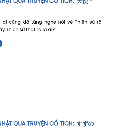
NHẬT QUA TRUYỆN CỔ TÍCH: 天使 -
ai cũng đã từng nghe nói về Thiên sứ rồi
 Thiên sứ thật ra là ai?
NHẬT QUA TRUYỆN CỔ TÍCH: すずの