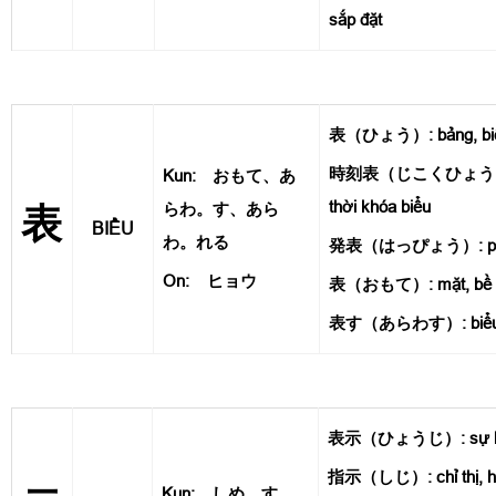
sắp đặt
表（ひょう）: bảng, bi
時刻表（じこくひょう）: thờ
Kun: おもて、あ
thời khóa biểu
らわ。す、あら
表
BIỂU
わ。れる
発表（はっぴょう）: phát
On:
ヒョウ
表（おもて）: mặt, bề 
表す（あらわす）: biểu thị
表示（ひょうじ）: sự hiển
指示（しじ）: chỉ thị, h
Kun: しめ。す