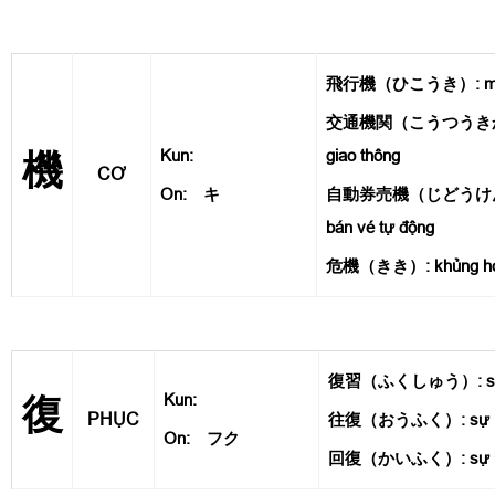
飛行機（ひこうき）: máy b
交通機関（こうつうきかん）:
Kun:
giao thông
機
CƠ
On: キ
自動券売機（じどうけん
bán vé tự động
危機（きき）: khủng ho
復習（ふくしゅう）: sự 
Kun:
復
PHỤC
往復（おうふく）: sự kh
On: フク
回復（かいふく）: sự hồ