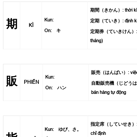
期間（きかん）: thời kì,
Kun:
期
定期（ていき）: định k
KÌ
On: キ
定期券（ていきけん）: vé đ
tháng)
販売（はんばい）: việc
Kun:
販
PHIẾN
自動販売機（じどうはん
On: ハン
bán hàng tự động
指定席（していせき）: ghế 
Kun: ゆび、さ。
chỉ định