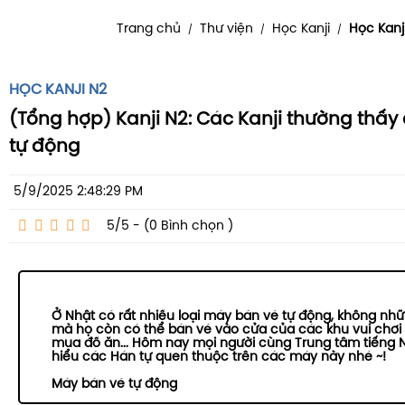
Trang chủ
Thư viện
Học Kanji
Học Kanj
/
/
/
HỌC KANJI N2
(Tổng hợp) Kanji N2: Các Kanji thường thấy
tự động
5/9/2025 2:48:29 PM
5/5 - (0
Bình chọn
)
Ở Nhật có rất nhiều loại máy bán vé tự động, không nhữ
mà họ còn có thể bán vé vào cửa của các khu vui chơi gi
mua đồ ăn... Hôm nay mọi người cùng Trung tâm tiếng N
hiểu các Hán tự quen thuộc trên các máy này nhé ~!
Máy bán vé tự động