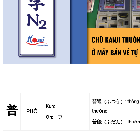
普通（ふつう）: thông th
Kun:
普
thường
PHỔ
On: フ
普段（ふだん）: thường n