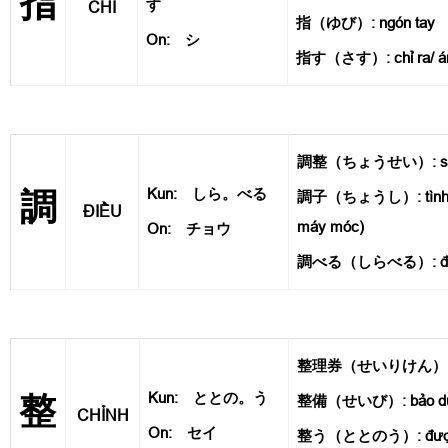
指
す
CHỈ
指（ゆび）: ngón tay
On: シ
指す（さす）: chỉ ra/ ám
調整（ちょうせい）: sự đ
Kun: しら。べる
調
調子（ちょうし）: tình tr
ĐIỀU
máy móc)
On: チョウ
調べる（しらべる）: điều t
整理券（せいりけん）: vé 
Kun: ととの。う
整
整備（せいび）: bảo dưỡ
CHỈNH
On: セイ
整う（ととのう）: được s