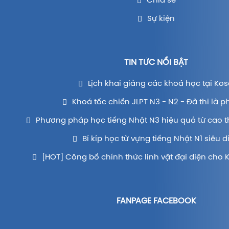
Chia sẻ
Sự kiện
TIN TỨC NỔI BẬT
Lịch khai giảng các khoá học tại Kos
Khoá tốc chiến JLPT N3 - N2 - Đã thi là p
Phương pháp học tiếng Nhật N3 hiệu quả từ cao t
Bí kíp học từ vựng tiếng Nhật N1 siêu d
[HOT] Công bố chính thức linh vật đại diện cho 
FANPAGE FACEBOOK