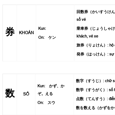
回数券（かいすうけん）: cu
sổ vé
Kun:
乗車券（じょうしゃけん）:
券
KHOÁN
khách, vé xe
On: ケン
旅券（りょけん）: hộ c
発券（はっけん）: sự phát
数字（すうじ）: chữ s
Kun: かず、か
数学（すうがく）: số học
数
ぞ。える
SỐ
点数（てんすう）: điểm
On: スウ
数を数える（かずをかぞえ