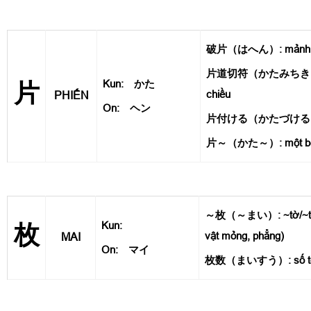
破片（はへん）: mảnh v
片道切符（かたみちきっぷ
Kun: かた
片
chiều
PHIẾN
On: ヘン
片付ける（かたづける）: 
片～（かた～）: một b
～枚（～まい）: ~tờ/~tấm
Kun:
枚
vật mỏng, phẳng)
MAI
On: マイ
枚数（まいすう）: số tờ,