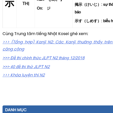
示
THỊ
掲示（けいじ）: sự thông 
On: ジ
báo
示す（しめす）: biểu hiện 
Cùng Trung tâm tiếng Nhật Kosei ghé xem:
>>> (Tổng hợp) Kanji N2: Các Kanji thường thấy trê
công cộng
>>> Đề thi chính thức JLPT N2
tháng 12/2018
>>>
40 đề thi thử JLPT N2
>>> Khóa luyện thi N2
DANH MỤC