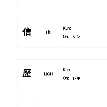
Kun:
信
TÍN
On: シン
Kun:
歴
LỊCH
On: レキ