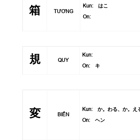
Kun: はこ
箱
TƯƠNG
On:
Kun:
規
QUY
On: キ
Kun: か。わる、か。え
変
BIẾN
On: ヘン