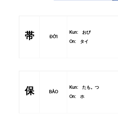
Kun: おび
帯
ĐỚI
On: タイ
Kun: たも。つ
保
BẢO
On: ホ