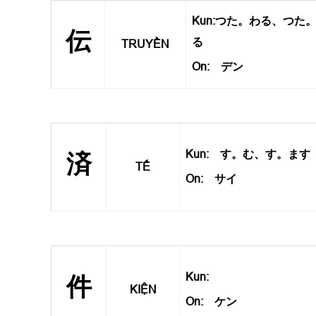
Kun:つた。わる、つた
伝
る
TRUYỀN
On: デン
Kun: す。む、す。ます
済
TẾ
On: サイ
Kun:
件
KIỆN
On: ケン