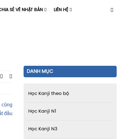
HIA SẺ VỀ NHẬT BẢN
LIÊN HỆ
DANH MỤC
Học Kanji theo bộ
i cũng
Học Kanji N1
ắt đầu
Học Kanji N3