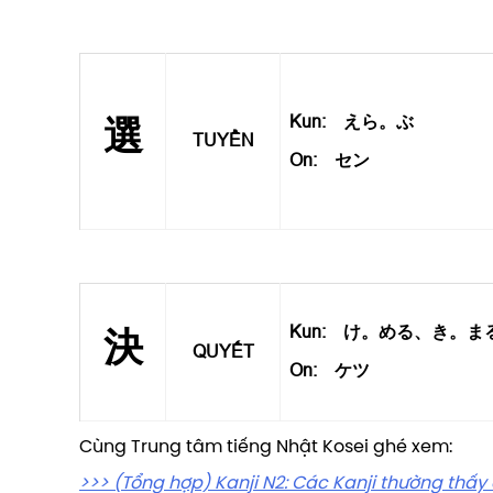
Kun: えら。ぶ
選
TUYỂN
On: セン
Kun: け。める、き。ま
決
QUYẾT
On: ケツ
Cùng Trung tâm tiếng Nhật Kosei ghé xem:
>>> (Tổng hợp) Kanji N2: Các Kanji thường thấ