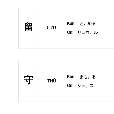
Kun: と。める
留
LƯU
On: リュウ、ル
Kun: まも。る
守
THỦ
On: シュ、ス