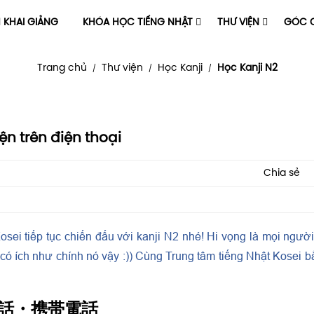
H KHAI GIẢNG
KHÓA HỌC TIẾNG NHẬT
THƯ VIỆN
GÓC C
Trang chủ
Thư viện
Học Kanji
Học Kanji N2
/
/
/
ện trên điện thoại
Chia sẻ
sei tiếp tục chiến đấu với kanji N2 nhé! Hi vọng là mọi ngườ
à có ích như chính nó vậy :)) Cùng Trung tâm tiếng Nhật Kosei b
話・携帯電話