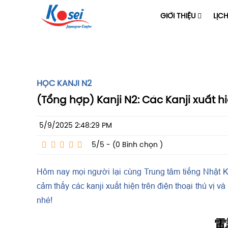
GIỚI THIỆU
LỊC
HỌC KANJI N2
(Tổng hợp) Kanji N2: Các Kanji xuất hi
5/9/2025 2:48:29 PM
5/5 - (0
Bình chọn
)
Hôm nay mọi người lại cùng Trung tâm tiếng Nhật Ko
cảm thấy các kanji xuất hiện trên điện thoại thú vị v
nhé!
電