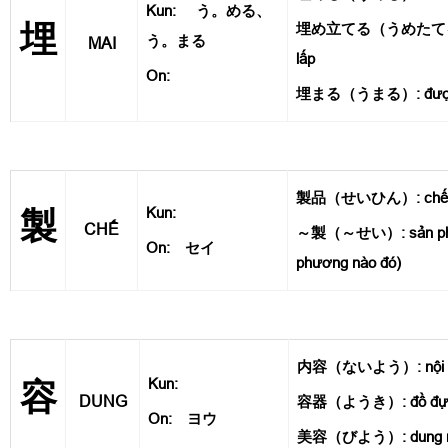
Kun:
う。める、
埋
埋め立てる（うめたてる）: l
う。まる
MAI
lấp
On:
埋まる（うまる）: được c
製品（せいひん）: chế ph
Kun:
製
CHẾ
～製（～せい）: sản phẩm
On: セイ
phương nào đó)
内容（ないよう）: nội 
Kun:
容
DUNG
容器（ようき）: đồ đự
On: ヨウ
美容（びよう）: dung nh