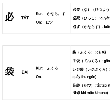
必要（な）（ひつよう）: c
Kun: かなら。ず
必
TẤT
必死（ひっし）: quyết tâ
On: ヒツ
必ず（かならず）: luôn lu
袋（ふくろ）: cái túi
手袋（てぶくろ）: găng 
Kun: ふくろ
袋
レジ袋（レジぶくろ）: túi 
ĐẠI
On:
quầy thu ngân)
足袋（たび）: tất tabi (tấ
Nhật khi mặc kimono)