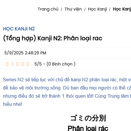
Trang chủ
Thư viện
Học Kanji
Học Kanj
/
/
/
HỌC KANJI N2
(Tổng hợp) Kanji N2: Phân loại rác
5/9/2025 2:48:29 PM
5/5 - (0
Bình chọn
)
Series N2 sẽ tiếp tục với chủ đề kanji N2 phân loại rác, một vi
để bảo vệ môi trường sống. Dù ban đầu mọi người có thể c
nhưng điều đó sẽ trở thành 1 thói quen tốt! Cùng Trung tâm 
hiểu nhé!
ゴミの分別
Phân loại rác