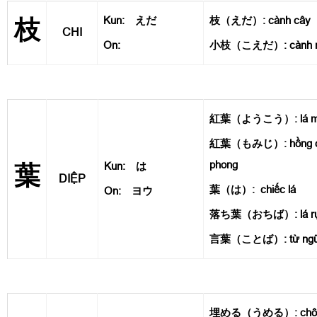
Kun: えだ
枝（えだ）: cành cây
枝
CHI
On:
小枝（こえだ）: cành nhỏ
紅葉（ようこう）: lá mù
紅葉（もみじ）: hồng diệp,
phong
Kun: は
葉
DIỆP
葉（は）: chiếc lá
On: ヨウ
落ち葉（おちば）: lá rụ
言葉（ことば）: từ ngữ,
埋める（うめる）: chôn lấ