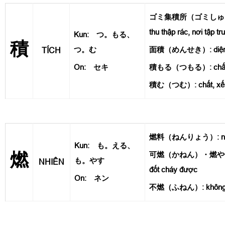
ゴミ集積所（ゴミしゅう
thu thập rác, nơi tập tr
Kun: つ。もる、
積
つ。む
面積（めんせき）: diện 
TÍCH
On: セキ
積もる（つもる）: chất đ
積む（つむ）: chất, xế
燃料（ねんりょう）: nhiê
Kun: も。える、
燃
可燃（かねん）・燃や
も。やす
NHIÊN
đốt cháy được
On: ネン
不燃（ふねん）: không ch