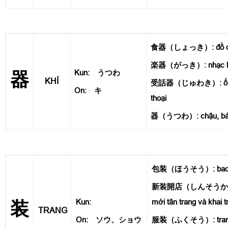
食器（しょっき）: đồ dùn
楽器（がっき）: nhạc khí
Kun: うつわ
器
KHÍ
受話器（じゅわき）: ống n
On: キ
thoại
器（うつわ）: chậu, bá
包装（ほうそう）: bao bì,
新装開店（しんそうかいて
Kun:
mới tân trang và khai 
装
TRANG
On: ソウ、ショウ
服装（ふくそう）: trang p