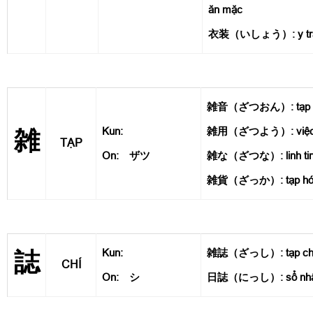
ăn mặc
衣装（いしょう）: y tran
雑音（ざつおん）: tạp âm,
Kun:
雑用（ざつよう）: việc vặ
雑
TẠP
On: ザツ
雑な（ざつな）: linh ti
雑貨（ざっか）: tạp hó
Kun:
雑誌（ざっし）: tạp ch
誌
CHÍ
On: シ
日誌（にっし）: sổ nhật k