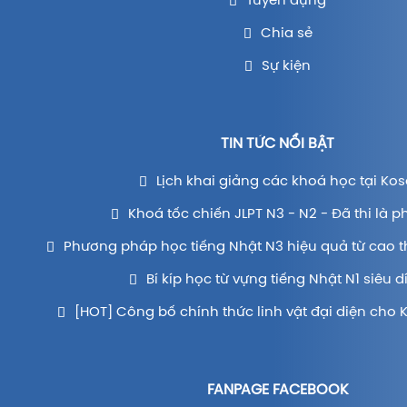
Tuyển dụng
Chia sẻ
Sự kiện
TIN TỨC NỔI BẬT
Lịch khai giảng các khoá học tại Kos
Khoá tốc chiến JLPT N3 - N2 - Đã thi là p
Phương pháp học tiếng Nhật N3 hiệu quả từ cao t
Bí kíp học từ vựng tiếng Nhật N1 siêu d
[HOT] Công bố chính thức linh vật đại diện cho 
FANPAGE FACEBOOK