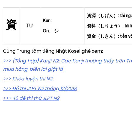
資源（しげん）: tài ngu
Kun:
資
TƯ
資料（しりょう）: tài li
On: シ
資金（しきん）: tiền vốn,
Cùng Trung tâm tiếng Nhật Kosei ghé xem:
>>> (Tổng hợp) Kanji N2: Các Kanji thường thấy trên Th
mua hàng, biên lai giặt là
>>> Khóa luyện thi N2
>>> Đề thi JLPT N2
tháng 12/2018
>>>
40 đề thi thử JLPT N2