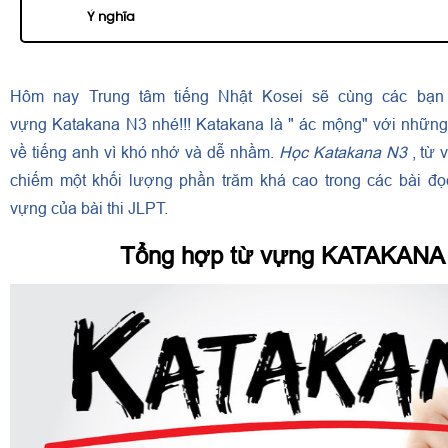
Ý nghĩa
Hôm nay Trung tâm tiếng Nhật Kosei sẽ cùng các bạn 
vựng Katakana N3 nhé!!! Katakana là " ác mộng" với những 
về tiếng anh vì khó nhớ và dễ nhầm.
Học Katakana N3
, từ 
chiếm một khối lượng phần trăm khá cao trong các bài đọ
vựng của bài thi JLPT.
Tổng hợp từ vựng KATAKANA