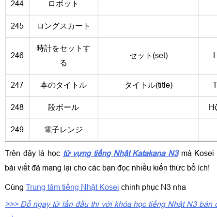
244
ロボット
245
ロングスカート
時計をセットす
246
セット(set)
H
る
247
本のタイトル
タイトル(title)
T
248
段ボール
Hộ
249
電子レンジ
Trên đây là học
từ vựng tiếng Nhật Katakana N3
mà Kosei b
bài viết đã mang lại cho các bạn đọc nhiều kiến thức bổ ích!
Cùng
Trung tâm tiếng Nhật Kosei
chinh phục N3 nha
>>> Đỗ ngay từ lần đầu thi với khóa học tiếng Nhật N3 bán 