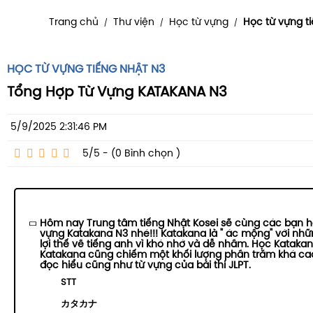
Trang chủ
Thư viện
Học từ vựng
Học từ vựng t
/
/
/
HỌC TỪ VỰNG TIẾNG NHẬT N3
Tổng Hợp Từ Vựng KATAKANA N3
5/9/2025 2:31:46 PM
5/5 - (0
Bình chọn
)
Hôm nay Trung tâm tiếng Nhật Kosei sẽ cùng các bạn h
vựng Katakana N3 nhé!!! Katakana là " ác mộng" với nhữ
lợi thế về tiếng anh vì khó nhớ và dễ nhầm. Học Katakan
Katakana cũng chiếm một khối lượng phần trăm khá cao
đọc hiểu cũng như từ vựng của bài thi JLPT.
STT
カタカナ