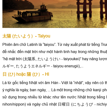
太陽 (たいよう）- Taiyou
Phiên âm chữ Latinh là “taiyou”. Từ này xuất phát từ tiếng T
để nhắc đến mặt trời như một hành tinh hay trong những thu
“hệ mặt trời (太陽系, たいようけい - taiyoukei)” hay năng lượ
ルギー, たうようエネルギー - taiyou enerugii),...
日 (ひ) hoặc 陽 (ひ）- Hi
Là từ gốc tiếng Nhật với âm Hán - Việt là “nhật”, vậy nên có 
ý nghĩa là ngày, ban ngày, ... Là một trong những chữ kanji p
sử dụng trong nhiều từ khác như tên nước Nhật trong ti
nihon/nippon) và ngày chủ nhật 日曜日 (にちようび - nichiyou