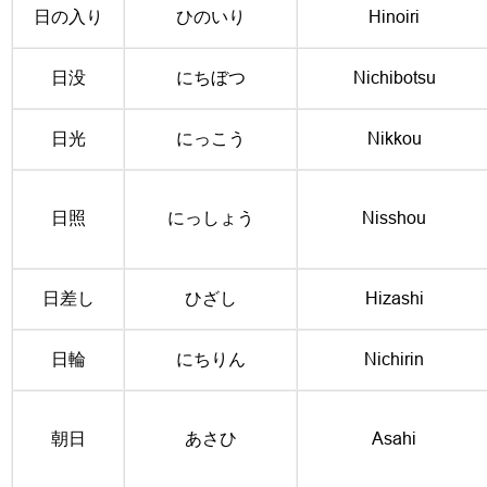
日の入り
ひのいり
Hinoiri
日没
にちぼつ
Nichibotsu
日光
にっこう
Nikkou
日照
にっしょう
Nisshou
日差し
ひざし
Hizashi
日輪
にちりん
Nichirin
朝日
あさひ
Asahi