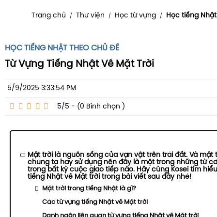
Trang chủ
Thư viện
Học từ vựng
Học tiếng Nhật
/
/
/
HỌC TIẾNG NHẬT THEO CHỦ ĐỀ
Từ Vựng Tiếng Nhật Về Mặt Trời
5/9/2025 3:33:54 PM
5/5 - (0
Bình chọn
)
Mặt trời là nguồn sống của vạn vật trên trái đất. Và mặt t
chúng ta hay sử dụng nên đây là một trong những từ cơ
trong bất kỳ cuộc giao tiếp nào. Hãy cùng Kosei tìm hiể
tiếng Nhật về Mặt trời trong bài viết sau đây nhé!
Mặt trời trong tiếng Nhật là gì?
Các từ vựng tiếng Nhật về Mặt trời
Danh ngôn liên quan từ vựng tiếng Nhật về Mặt trời