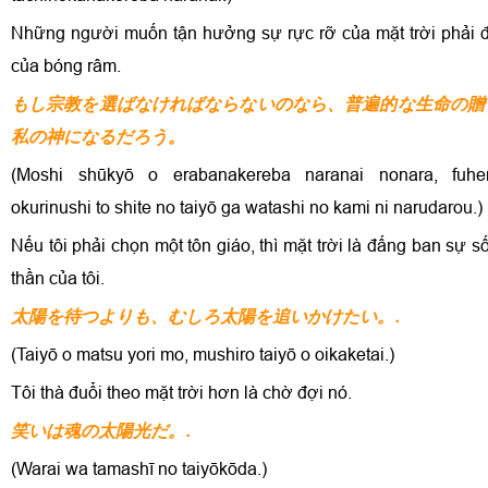
Những người muốn tận hưởng sự rực rỡ của mặt trời phải đ
của bóng râm.
もし宗教を選ばなければならないのなら、普遍的な生命の贈
私の神になるだろう。
(Moshi shūkyō o erabanakereba naranai nonara, fuhe
okurinushi to shite no taiyō ga watashi no kami ni narudarou.)
Nếu tôi phải chọn một tôn giáo, thì mặt trời là đấng ban sự s
thần của tôi.
太陽を待つよりも、むしろ太陽を追いかけたい。.
(Taiyō o matsu yori mo, mushiro taiyō o oikaketai.)
Tôi thà đuổi theo mặt trời hơn là chờ đợi nó.
笑いは魂の太陽光だ。.
(Warai wa tamashī no taiyōkōda.)