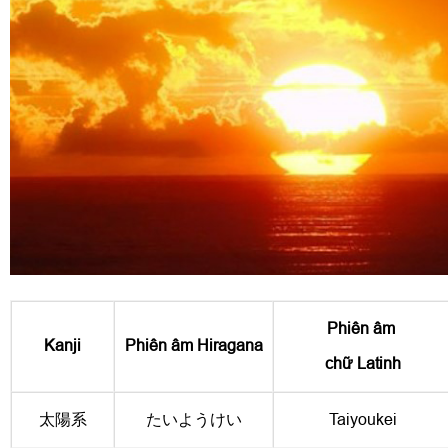
Phiên âm
Kanji
Phiên âm Hiragana
chữ Latinh
太陽系
たいようけい
Taiyoukei