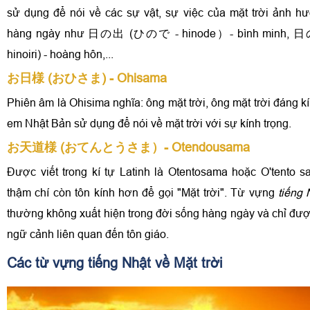
sử dụng để nói về các sự vật, sự việc của mặt trời ảnh 
hàng ngày như 日の出 (ひので - hinode）- bình minh
hinoiri) - hoàng hôn,...
お日様 (おひさま) - Ohisama
Phiên âm là Ohisima nghĩa: ông mặt trời, ông mặt trời đáng k
em Nhật Bản sử dụng để nói về mặt trời với sự kính trọng.
お天道様 (おてんとうさま）- Otendousama
Được viết trong kí tự Latinh là Otentosama hoặc O'tento s
thậm chí còn tôn kính hơn để gọi "Mặt trời". Từ vựng
tiếng 
thường không xuất hiện trong đời sống hàng ngày và chỉ đượ
ngữ cảnh liên quan đến tôn giáo.
Các từ vựng tiếng Nhật về Mặt trời